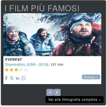
I FILM PIÙ FAMOSI
EVEREST
Drammatico
, (
USA
-
2015
), 121 min.





Scheda »
Vai alla filmografia completa »