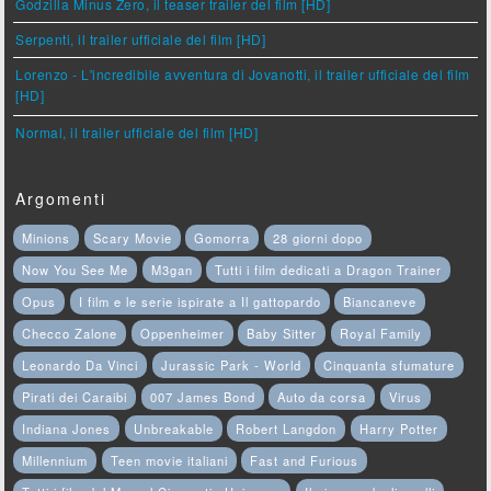
Godzilla Minus Zero, il teaser trailer del film [HD]
Serpenti, il trailer ufficiale del film [HD]
Lorenzo - L'incredibile avventura di Jovanotti, il trailer ufficiale del film
[HD]
Normal, il trailer ufficiale del film [HD]
Argomenti
Minions
Scary Movie
Gomorra
28 giorni dopo
Now You See Me
M3gan
Tutti i film dedicati a Dragon Trainer
Opus
I film e le serie ispirate a Il gattopardo
Biancaneve
Checco Zalone
Oppenheimer
Baby Sitter
Royal Family
Leonardo Da Vinci
Jurassic Park - World
Cinquanta sfumature
Pirati dei Caraibi
007 James Bond
Auto da corsa
Virus
Indiana Jones
Unbreakable
Robert Langdon
Harry Potter
Millennium
Teen movie italiani
Fast and Furious