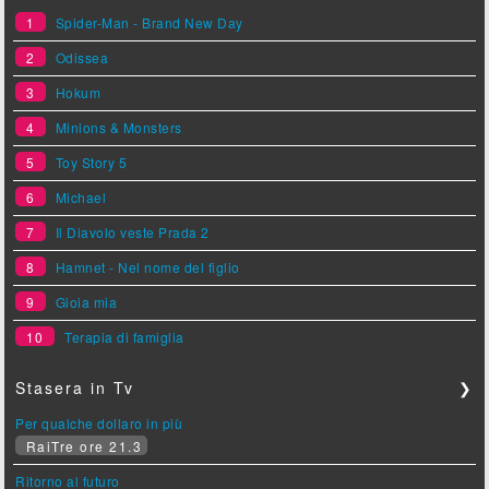
1
Spider-Man - Brand New Day
2
Odissea
3
Hokum
4
Minions & Monsters
5
Toy Story 5
6
Michael
7
Il Diavolo veste Prada 2
8
Hamnet - Nel nome del figlio
9
Gioia mia
10
Terapia di famiglia
Stasera in Tv
❯
Per qualche dollaro in più
RaiTre ore 21.3
Ritorno al futuro