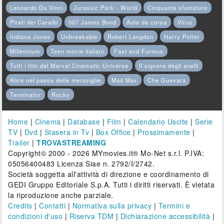
Leonardo Da Vinci
Jurassic Park - World
Cinquanta sfumature
Pirati dei Caraibi
007 James Bond
Auto da corsa
Virus
Indiana Jones
Unbreakable
Robert Langdon
Harry Potter
Millennium
Teen movie italiani
Fast and Furious
Tutti i film del Marvel Cinematic Universe
Il signore degli anelli
Alice nel paese delle meraviglie
Mad Max
Che Guevara
Terminator
Rocky
Home
|
Cinema
|
Database
|
Film
|
Calendario Uscite
|
Serie
TV
|
Dvd
|
Stasera in Tv
|
Box Office
|
Prossimamente
|
Trailer
|
TROVASTREAMING
Copyright© 2000 - 2026 MYmovies.it® Mo-Net s.r.l. P.IVA:
05056400483 Licenza Siae n. 2792/I/2742.
Società soggetta all'attività di direzione e coordinamento di
GEDI Gruppo Editoriale S.p.A. Tutti i diritti riservati. È vietata
la riproduzione anche parziale.
Credits
|
Contatti
|
Normativa sulla privacy
|
Termini e
condizioni d'uso
|
Riserva TDM
|
Dichiarazione accessibilità
|