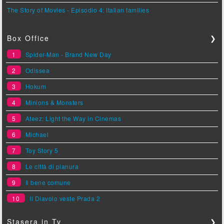
The Story of Movies - Episodio 4: Italian families
Box Office
❯
1
Spider-Man - Brand New Day
2
Odissea
3
Hokum
4
Minions & Monsters
5
Ateez: Light the Way in Cinemas
6
Michael
7
Toy Story 5
8
Le città di pianura
9
Il bene comune
10
Il Diavolo veste Prada 2
Stasera in Tv
❯