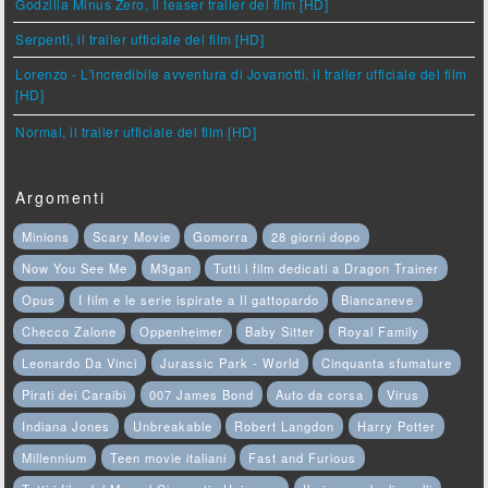
Godzilla Minus Zero, il teaser trailer del film [HD]
Serpenti, il trailer ufficiale del film [HD]
Lorenzo - L'incredibile avventura di Jovanotti, il trailer ufficiale del film
[HD]
Normal, il trailer ufficiale del film [HD]
Argomenti
Minions
Scary Movie
Gomorra
28 giorni dopo
Now You See Me
M3gan
Tutti i film dedicati a Dragon Trainer
Opus
I film e le serie ispirate a Il gattopardo
Biancaneve
Checco Zalone
Oppenheimer
Baby Sitter
Royal Family
Leonardo Da Vinci
Jurassic Park - World
Cinquanta sfumature
Pirati dei Caraibi
007 James Bond
Auto da corsa
Virus
Indiana Jones
Unbreakable
Robert Langdon
Harry Potter
Millennium
Teen movie italiani
Fast and Furious