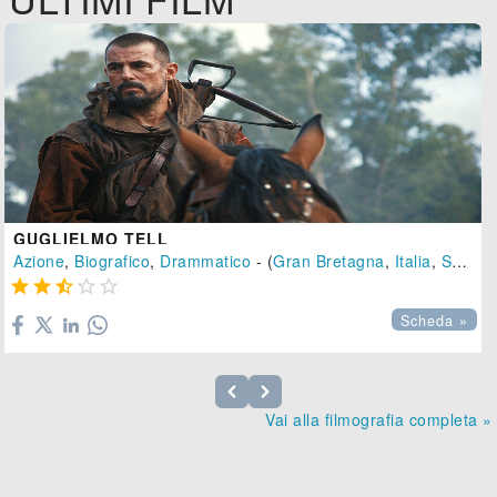
GUGLIELMO TELL
Azione
,
Biografico
,
Drammatico
- (
Gran Bretagna
,
Italia
,
Svizzera





Scheda »
Vai alla filmografia completa »