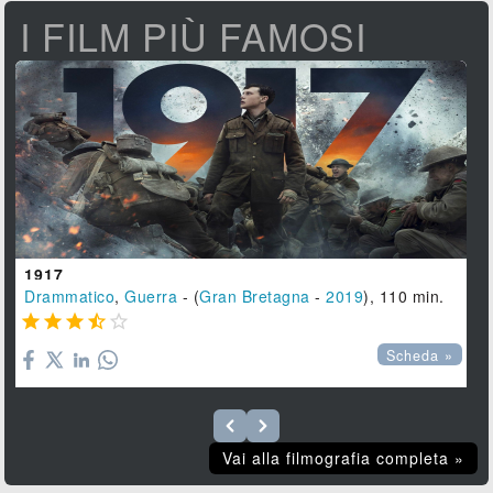
I FILM PIÙ FAMOSI
1917
Drammatico
,
Guerra
- (
Gran Bretagna
-
2019
), 110 min.





Scheda »
Vai alla filmografia completa »