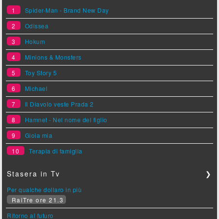
1
Spider-Man - Brand New Day
2
Odissea
3
Hokum
4
Minions & Monsters
5
Toy Story 5
6
Michael
7
Il Diavolo veste Prada 2
8
Hamnet - Nel nome del figlio
9
Gioia mia
10
Terapia di famiglia
Stasera in Tv
❯
Per qualche dollaro in più
RaiTre ore 21.3
Ritorno al futuro