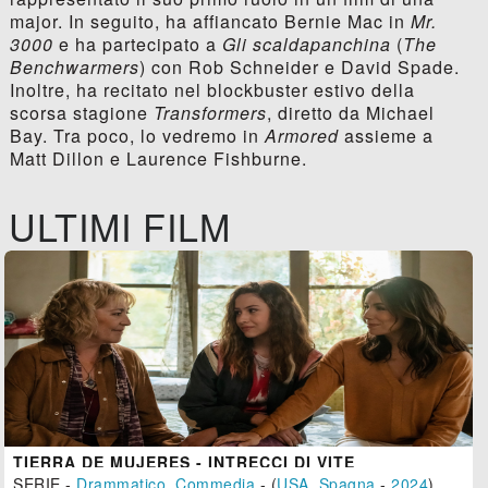
major. In seguito, ha affiancato Bernie Mac in
Mr.
3000
e ha partecipato a
Gli scaldapanchina
(
The
Benchwarmers
) con Rob Schneider e David Spade.
Inoltre, ha recitato nel blockbuster estivo della
scorsa stagione
Transformers
, diretto da Michael
Bay. Tra poco, lo vedremo in
Armored
assieme a
Matt Dillon e Laurence Fishburne.
ULTIMI FILM
TIERRA DE MUJERES - INTRECCI DI VITE
SERIE -
Drammatico
,
Commedia
- (
USA
,
Spagna
-
2024
)