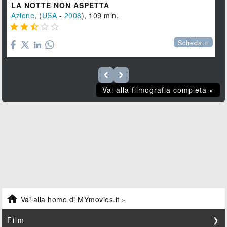
LA NOTTE NON ASPETTA
Azione
, (
USA
-
2008
), 109 min.





Scheda »
Vai alla filmografia completa »

Vai alla home di MYmovies.it »
Film
❯