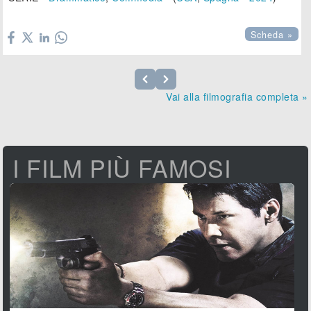

Scheda »
Vai alla filmografia completa »
I FILM PIÙ FAMOSI