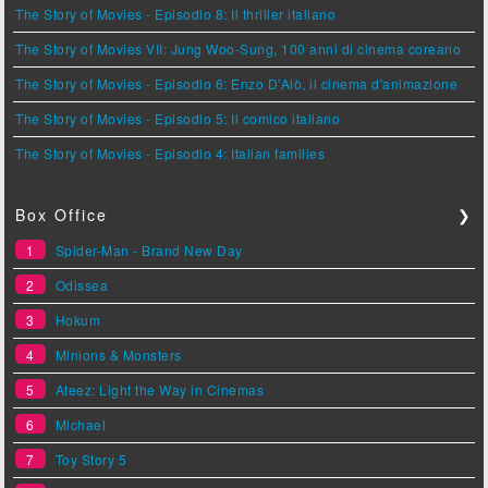
The Story of Movies - Episodio 8: Il thriller italiano
The Story of Movies VII: Jung Woo-Sung, 100 anni di cinema coreano
The Story of Movies - Episodio 6: Enzo D'Alò, il cinema d'animazione
The Story of Movies - Episodio 5: Il comico italiano
The Story of Movies - Episodio 4: Italian families
Box Office
❯
1
Spider-Man - Brand New Day
2
Odissea
3
Hokum
4
Minions & Monsters
5
Ateez: Light the Way in Cinemas
6
Michael
7
Toy Story 5