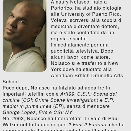
Amaury Nolasco, nato a
Portorico, ha studiato biologia
alla University of Puerto Rico.
Voleva iscriversi alla scuola di
medicina e diventare dottore,
ma è stato contattato da un
regista e scelto
immediatamente per una
pubblicità televisiva. Dopo
alcuni lavori come attore,
Nolasco si è trasferito a New
York dove ha studiato alla
American British Dramatic Arts
School.
Poco dopo, Nolasco ha iniziato ad apparire in
importanti telefilm come
Arli$$
,
C.S.I.: Scena del
crimine
(
CSI: Crime Scene Investigation
) e
E.R.
medici in prima linea
(
ER
), senza dimenticare
George Lopez
,
Eve
e
CSI: NY
.
Nel 2003, Nolasco ha interpretato il rivale di Paul
Walker nel fortunato sequel
2 Fast 2 Furious
, che ha
rappresentato il suo primo ruolo in un film di una