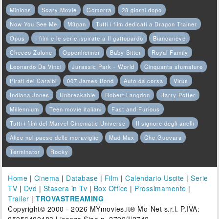
Minions
Scary Movie
Gomorra
28 giorni dopo
Now You See Me
M3gan
Tutti i film dedicati a Dragon Trainer
Opus
I film e le serie ispirate a Il gattopardo
Biancaneve
Checco Zalone
Oppenheimer
Baby Sitter
Royal Family
Leonardo Da Vinci
Jurassic Park - World
Cinquanta sfumature
Pirati dei Caraibi
007 James Bond
Auto da corsa
Virus
Indiana Jones
Unbreakable
Robert Langdon
Harry Potter
Millennium
Teen movie italiani
Fast and Furious
Tutti i film del Marvel Cinematic Universe
Il signore degli anelli
Alice nel paese delle meraviglie
Mad Max
Che Guevara
Terminator
Rocky
Home
|
Cinema
|
Database
|
Film
|
Calendario Uscite
|
Serie
TV
|
Dvd
|
Stasera in Tv
|
Box Office
|
Prossimamente
|
Trailer
|
TROVASTREAMING
Copyright© 2000 - 2026 MYmovies.it® Mo-Net s.r.l. P.IVA: