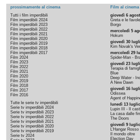
prossimamente al cinema
Film al cinema
Tutti i film imperdibili
giovedì 6 agos
Film imperdibili 2024
Greta e le favol
Film imperdibili 2023
Borgo
Film imperdibili 2022
mercoledì 5 ag
Film imperdibili 2021
Hokum
Film imperdibili 2020
giovedì 30 lugl
Film imperdibili 2019
Kim Novak's Ver
Film imperdibili 2018
Film imperdibili 2017
mercoledì 29 lu
Film 2024
Spider-Man - B
Film 2023
giovedì 23 lugl
Film 2022
Terapia di famigl
Film 2021
Blue
Film 2020
Deep Water - Inc
Film 2019
A New Dawn
Film 2018
giovedì 16 lugl
Film 2017
Odissea
Film 2016
Agent of Happine
Tutte le serie tv imperdibili
lunedì 13 lugli
Serie tv imperdibili 2024
Lupin III - Il cas
Serie tv imperdibili 2023
La casa dalle fi
Serie tv imperdibili 2022
The Doors
Serie tv imperdibili 2021
giovedì 9 lugli
Serie tv imperdibili 2020
L'Hangar Rosso
Serie tv imperdibili 2019
Il mondo oltre
Serie tv 2024
Election Day