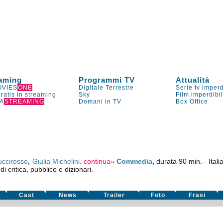
aming
Programmi TV
Attualità
VIES
ONE
Digitale Terrestre
Serie tv imperd
gratis in streaming
Sky
Film imperdibi
A
STREAMING
Domani in TV
Box Office
uccirosso
,
Giulia Michelini
.
continua»
Commedia
,
durata 90 min. - Itali
i critica, pubblico e dizionari.
Cast
News
Trailer
Foto
Frasi