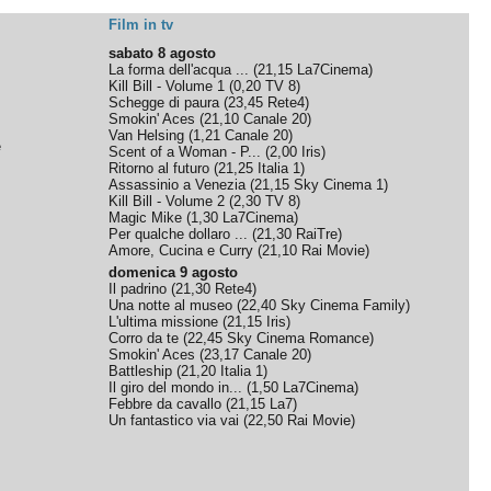
Film in tv
sabato 8 agosto
La forma dell'acqua ...
(
21,15
La7Cinema
)
Kill Bill - Volume 1
(
0,20
TV 8
)
Schegge di paura
(
23,45
Rete4
)
Smokin' Aces
(
21,10
Canale 20
)
Van Helsing
(
1,21
Canale 20
)
e
Scent of a Woman - P...
(
2,00
Iris
)
Ritorno al futuro
(
21,25
Italia 1
)
Assassinio a Venezia
(
21,15
Sky Cinema 1
)
Kill Bill - Volume 2
(
2,30
TV 8
)
Magic Mike
(
1,30
La7Cinema
)
Per qualche dollaro ...
(
21,30
RaiTre
)
Amore, Cucina e Curry
(
21,10
Rai Movie
)
domenica 9 agosto
Il padrino
(
21,30
Rete4
)
Una notte al museo
(
22,40
Sky Cinema Family
)
L'ultima missione
(
21,15
Iris
)
Corro da te
(
22,45
Sky Cinema Romance
)
Smokin' Aces
(
23,17
Canale 20
)
Battleship
(
21,20
Italia 1
)
Il giro del mondo in...
(
1,50
La7Cinema
)
Febbre da cavallo
(
21,15
La7
)
Un fantastico via vai
(
22,50
Rai Movie
)