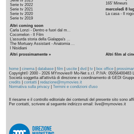
Serie tv 2023
165' Mineurs
Serie tv 2022
Serie tv 2021
mercoledì 8 lug
Serie tv 2020
La casa - Il rog
Serie tv 2019
Altri coming soon
Carla Lonzi - Dentro e fuori dal m...
Cocomelon - Il Film
L'assurda storia della Gialappa's ...
The Mortuary Assistant - Anatomia ...
I Nisidiani
Altri prossimamente »
Altri film al ci
home
|
cinema
|
database
|
film
|
uscite
|
dvd
|
tv
|
box office
|
prossima
Copyright© 2000 - 2026 MYmovies® Mo-Net s.r.l. P.IVA: 05056400483 L
Società soggetta all'attività di direzione e coordinamento di GEDI Gruppo E
credits
|
contatti
|
redazione@mymovies.it
Normativa sulla privacy
|
Termini e condizioni d'uso
Il riesame e il controllo editoriale dei contenuti del presente sito sono a
Per contatti, scrivere al seguente indirizzo email: live@mymovies.it