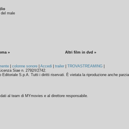
lio
o del male
nema »
Altri film in dvd »
mente
|
colonne sonore
|
Accedi
|
trailer
|
TROVASTREAMING
|
icenza Siae n. 2792/I/2742.
ditoriale S.p.A. Tutti i diritti riservati. È vietata la riproduzione anche parzia
ffidati al team di MYmovies e al direttore responsabile.