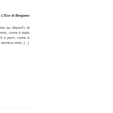
i
L'Eco di Bergamo
tion au départ!» di
Certo, come è stato
 lì e però, come è
 sembra vinta. [...]