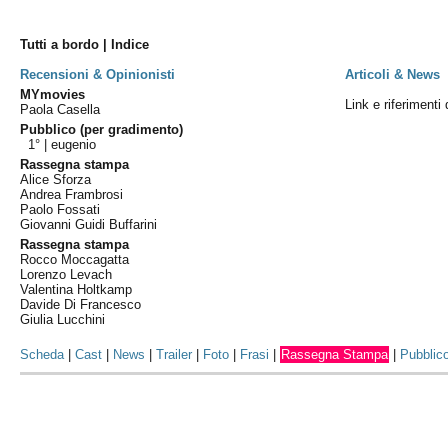
Tutti a bordo | Indice
Recensioni & Opinionisti
Articoli & News
MYmovies
Link e riferimenti 
Paola Casella
Pubblico (per gradimento)
1° |
eugenio
Rassegna stampa
Alice Sforza
Andrea Frambrosi
Paolo Fossati
Giovanni Guidi Buffarini
Rassegna stampa
Rocco Moccagatta
Lorenzo Levach
Valentina Holtkamp
Davide Di Francesco
Giulia Lucchini
Scheda
|
Cast
|
News
|
Trailer
|
Foto
|
Frasi
|
Rassegna Stampa
|
Pubblic