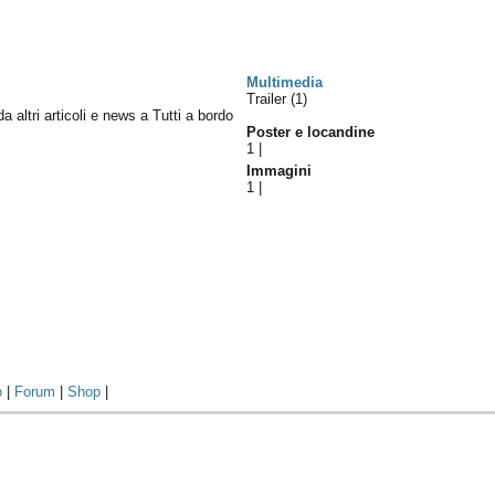
Multimedia
Trailer (1)
da altri articoli e news a Tutti a bordo
Poster e locandine
1
|
Immagini
1
|
o
|
Forum
|
Shop
|