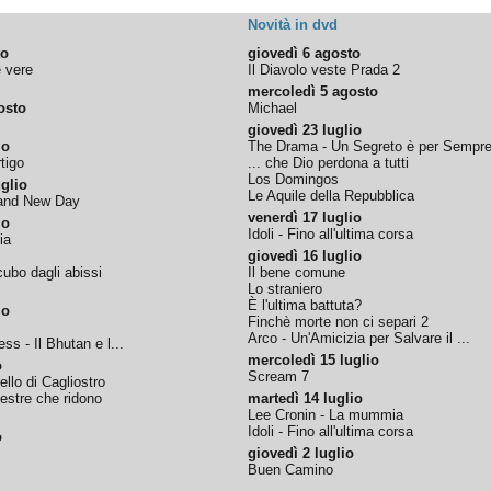
Novità in dvd
to
giovedì 6 agosto
e vere
Il Diavolo veste Prada 2
mercoledì 5 agosto
osto
Michael
giovedì 23 luglio
io
The Drama - Un Segreto è per Sempr
tigo
... che Dio perdona a tutti
Los Domingos
glio
Le Aquile della Repubblica
rand New Day
venerdì 17 luglio
io
Idoli - Fino all'ultima corsa
ia
giovedì 16 luglio
ubo dagli abissi
Il bene comune
Lo straniero
È l'ultima battuta?
io
Finchè morte non ci separi 2
Arco - Un'Amicizia per Salvare il ...
ss - Il Bhutan e l...
mercoledì 15 luglio
o
Scream 7
tello di Cagliostro
nestre che ridono
martedì 14 luglio
Lee Cronin - La mummia
Idoli - Fino all'ultima corsa
o
giovedì 2 luglio
Buen Camino