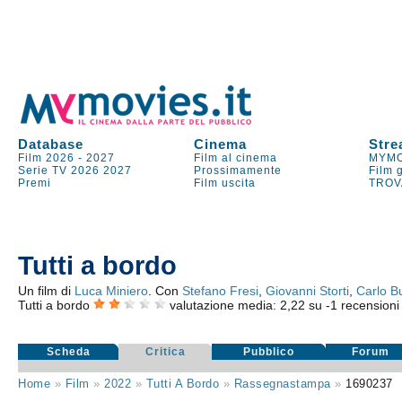
Database
Cinema
Stre
Film 2026
-
2027
Film al cinema
MYMO
Serie TV
2026
2027
Prossimamente
Film 
Premi
Film uscita
TROV
Tutti a bordo
Un film di
Luca Miniero
. Con
Stefano Fresi
,
Giovanni Storti
,
Carlo B
Tutti a bordo
valutazione media:
2,22
su
-1
recensioni d
Scheda
Critica
Pubblico
Forum
Home
»
Film
»
2022
»
Tutti A Bordo
»
Rassegnastampa
»
1690237