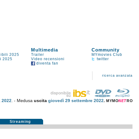
Multimedia
Community
ibili 2025
Trailer
MYmovies Club
li 2025
Video recensioni
twitter
diventa fan
ricerca avanzata
a
2022
. - Medusa
uscita
giovedì 29
settembre 2022
.
MYMO
NE
T
RO
Streaming