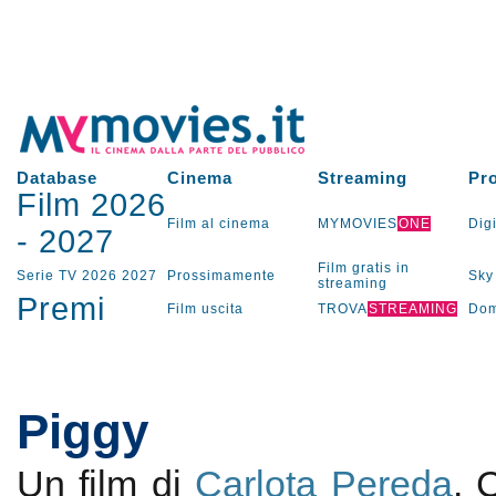
Database
Cinema
Streaming
Pr
Film 2026
Film al cinema
MYMOVIES
ONE
Digi
-
2027
Film gratis in
Serie TV
2026
2027
Prossimamente
Sky
streaming
Premi
Film uscita
TROVA
STREAMING
Dom
Piggy
Un film di
Carlota Pereda
. 