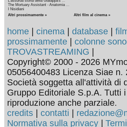
L'assurda storia della Gialappa's ...
The Mortuary Assistant - Anatomia ...
I Nisidiani
Altri prossimamente »
Altri film al cinema »
home
|
cinema
|
database
|
fil
prossimamente
|
colonne sono
TROVASTREAMING
|
Copyright© 2000 - 2026 MYmov
05056400483 Licenza Siae n. 
Società soggetta all'attività d
Gruppo Editoriale S.p.A. Tutti i d
riproduzione anche parziale.
credits
|
contatti
|
redazione@m
Normativa sulla privacy
|
Termi