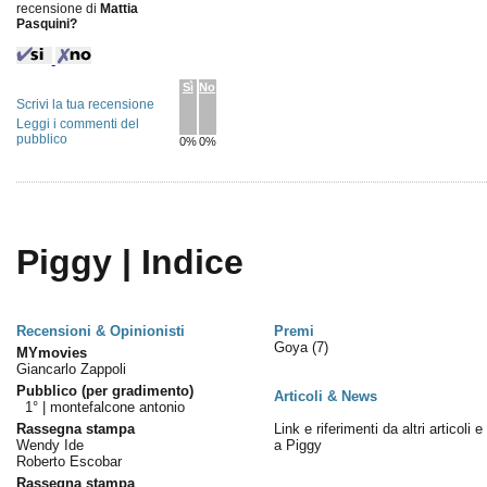
recensione di
Mattia
Pasquini?
Sì
No
Scrivi la tua recensione
Leggi i commenti del
pubblico
0%
0%
Piggy | Indice
Recensioni & Opinionisti
Premi
Goya
(7)
MYmovies
Giancarlo Zappoli
Pubblico (per gradimento)
Articoli & News
1° |
montefalcone antonio
Rassegna stampa
Link e riferimenti da altri articoli 
Wendy Ide
a Piggy
Roberto Escobar
Rassegna stampa