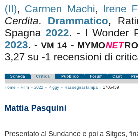
(II)
,
Carmen Machi
,
Irene F
Cerdita
.
Drammatico
,
Rat
Spagna
2022
. - I Wonder 
2023
.
-
-
VM 14
MYMO
NE
T
R
3,27
su
-1
recensioni di critic
Scheda
Critica
Pubblico
Forum
Cast
Pr
Home
»
Film
»
2022
»
Piggy
»
Rassegnastampa
»
1705439
Mattia Pasquini
Presentato al Sundance e poi a Sitges, fin