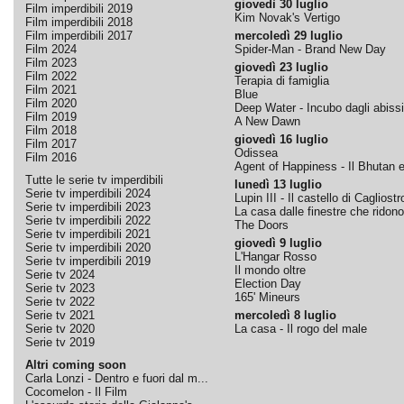
giovedì 30 luglio
Film imperdibili 2019
Kim Novak's Vertigo
Film imperdibili 2018
Film imperdibili 2017
mercoledì 29 luglio
Film 2024
Spider-Man - Brand New Day
Film 2023
giovedì 23 luglio
Film 2022
Terapia di famiglia
Film 2021
Blue
Film 2020
Deep Water - Incubo dagli abissi
Film 2019
A New Dawn
Film 2018
giovedì 16 luglio
Film 2017
Odissea
Film 2016
Agent of Happiness - Il Bhutan e 
Tutte le serie tv imperdibili
lunedì 13 luglio
Serie tv imperdibili 2024
Lupin III - Il castello di Cagliostr
Serie tv imperdibili 2023
La casa dalle finestre che ridono
Serie tv imperdibili 2022
The Doors
Serie tv imperdibili 2021
giovedì 9 luglio
Serie tv imperdibili 2020
L'Hangar Rosso
Serie tv imperdibili 2019
Il mondo oltre
Serie tv 2024
Election Day
Serie tv 2023
165' Mineurs
Serie tv 2022
Serie tv 2021
mercoledì 8 luglio
Serie tv 2020
La casa - Il rogo del male
Serie tv 2019
Altri coming soon
Carla Lonzi - Dentro e fuori dal m...
Cocomelon - Il Film