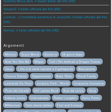
Godzilla Minus Zero, il teaser trailer del film [HD]
Serpenti, il trailer ufficiale del film [HD]
Lorenzo - L'incredibile avventura di Jovanotti, il trailer ufficiale del film
[HD]
Normal, il trailer ufficiale del film [HD]
Argomenti
Minions
Scary Movie
Gomorra
28 giorni dopo
Now You See Me
M3gan
Tutti i film dedicati a Dragon Trainer
Opus
I film e le serie ispirate a Il gattopardo
Biancaneve
Checco Zalone
Oppenheimer
Baby Sitter
Royal Family
Leonardo Da Vinci
Jurassic Park - World
Cinquanta sfumature
Pirati dei Caraibi
007 James Bond
Auto da corsa
Virus
Indiana Jones
Unbreakable
Robert Langdon
Harry Potter
Millennium
Teen movie italiani
Fast and Furious