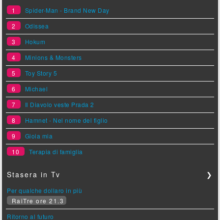
1
Spider-Man - Brand New Day
2
Odissea
3
Hokum
4
Minions & Monsters
5
Toy Story 5
6
Michael
7
Il Diavolo veste Prada 2
8
Hamnet - Nel nome del figlio
9
Gioia mia
10
Terapia di famiglia
Stasera in Tv
❯
Per qualche dollaro in più
RaiTre ore 21.3
Ritorno al futuro