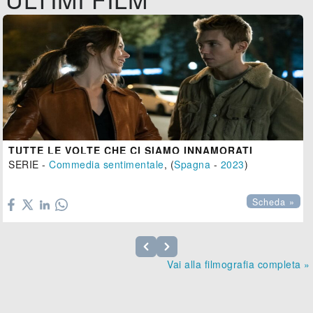
TUTTE LE VOLTE CHE CI SIAMO INNAMORATI
SERIE -
Commedia sentimentale
, (
Spagna
-
2023
)

Scheda »
Vai alla filmografia completa »