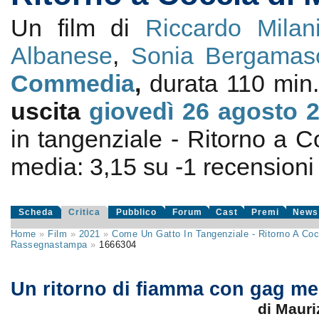
Un film di
Riccardo Milan
Albanese
,
Sonia Bergamas
Commedia
,
durata 110 min.
uscita
giovedì 26
agosto 
in tangenziale - Ritorno a C
media:
3,15
su
-1
recensioni d
Scheda
Critica
Pubblico
Forum
Cast
Premi
News
Home
»
Film
»
2021
»
Come Un Gatto In Tangenziale - Ritorno A Coc
Rassegnastampa
»
1666304
Un ritorno di fiamma con gag me
di Mauri