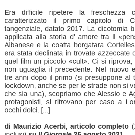
Era difficile ripetere la freschezz
caratterizzato il primo capitolo di
tangenziale, datato 2017. La dicotomia bu
applicata alla storia d' amore tra il «pe
Albanese e la coatta borgatara Cortellesi
era stata declinata in trovate azzeccate 
quel film un piccolo «cult». Ci si riprova, 
non uguaglia il precedente. Nel nuovo e
tre anni dopo il primo (si presuppone al 
lockdown, anche se per le strade non si
che sia una), scopriamo che Alessio e Agn
protagonisti, si ritrovano per caso a Lo
occhi dolci. [...]
di Maurizio Acerbi, articolo completo
(
inclusi)
su
Il Giornale
26 agosto 2021