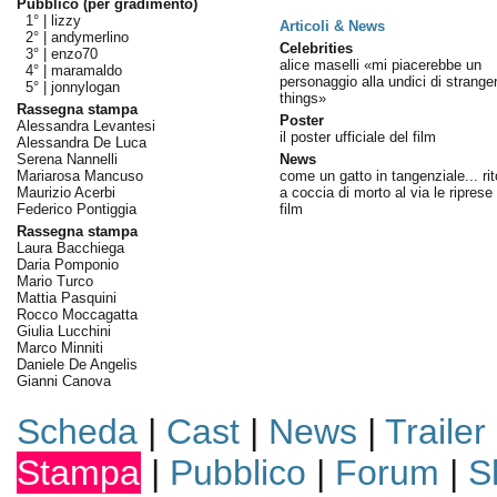
Pubblico (per gradimento)
1° |
lizzy
Articoli & News
2° |
andymerlino
Celebrities
3° |
enzo70
alice maselli «mi piacerebbe un
4° |
maramaldo
personaggio alla undici di strange
5° |
jonnylogan
things»
Rassegna stampa
Poster
Alessandra Levantesi
il poster ufficiale del film
Alessandra De Luca
Serena Nannelli
News
Mariarosa Mancuso
come un gatto in tangenziale... ri
Maurizio Acerbi
a coccia di morto al via le riprese
Federico Pontiggia
film
Rassegna stampa
Laura Bacchiega
Daria Pomponio
Mario Turco
Mattia Pasquini
Rocco Moccagatta
Giulia Lucchini
Marco Minniti
Daniele De Angelis
Gianni Canova
Scheda
|
Cast
|
News
|
Trailer
Stampa
|
Pubblico
|
Forum
|
S