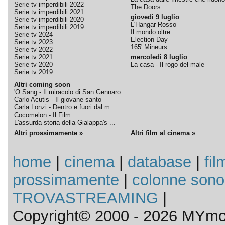
Serie tv imperdibili 2022
The Doors
Serie tv imperdibili 2021
giovedì 9 luglio
Serie tv imperdibili 2020
L'Hangar Rosso
Serie tv imperdibili 2019
Il mondo oltre
Serie tv 2024
Election Day
Serie tv 2023
165' Mineurs
Serie tv 2022
Serie tv 2021
mercoledì 8 luglio
Serie tv 2020
La casa - Il rogo del male
Serie tv 2019
Altri coming soon
'O Sang - Il miracolo di San Gennaro
Carlo Acutis - Il giovane santo
Carla Lonzi - Dentro e fuori dal m...
Cocomelon - Il Film
L'assurda storia della Gialappa's ...
Altri prossimamente »
Altri film al cinema »
home
|
cinema
|
database
|
fil
prossimamente
|
colonne sono
TROVASTREAMING
|
Copyright© 2000 - 2026 MYmov