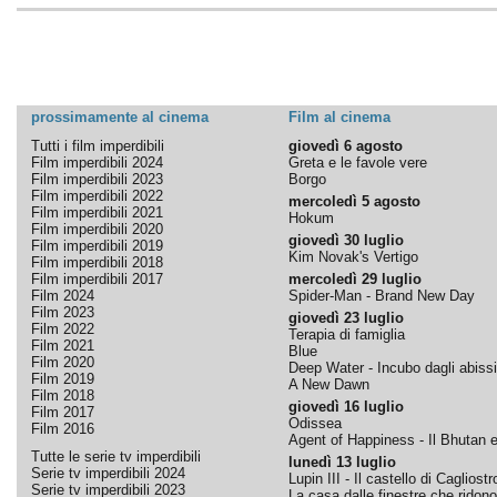
prossimamente al cinema
Film al cinema
Tutti i film imperdibili
giovedì 6 agosto
Film imperdibili 2024
Greta e le favole vere
Film imperdibili 2023
Borgo
Film imperdibili 2022
mercoledì 5 agosto
Film imperdibili 2021
Hokum
Film imperdibili 2020
giovedì 30 luglio
Film imperdibili 2019
Kim Novak's Vertigo
Film imperdibili 2018
Film imperdibili 2017
mercoledì 29 luglio
Film 2024
Spider-Man - Brand New Day
Film 2023
giovedì 23 luglio
Film 2022
Terapia di famiglia
Film 2021
Blue
Film 2020
Deep Water - Incubo dagli abissi
Film 2019
A New Dawn
Film 2018
giovedì 16 luglio
Film 2017
Odissea
Film 2016
Agent of Happiness - Il Bhutan e 
Tutte le serie tv imperdibili
lunedì 13 luglio
Serie tv imperdibili 2024
Lupin III - Il castello di Cagliostr
Serie tv imperdibili 2023
La casa dalle finestre che ridono