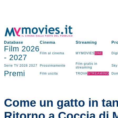
Database
Cinema
Streaming
Pr
Film 2026
Film al cinema
MYMOVIES
ONE
Digi
-
2027
Film gratis in
Serie TV
2026
2027
Prossimamente
Sky
streaming
Premi
Film uscita
TROVA
STREAMING
Dom
Come un gatto in tan
Ritorno a Coccia di 