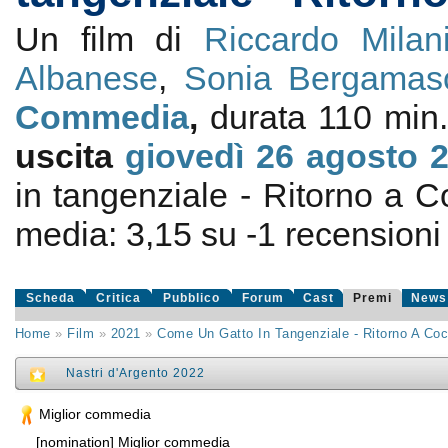
Un film di
Riccardo Milan
Albanese
,
Sonia Bergamas
Commedia
,
durata 110 min.
uscita
giovedì 26
agosto 
in tangenziale - Ritorno a C
media:
3,15
su
-1
recensioni d
Scheda
Critica
Pubblico
Forum
Cast
Premi
News
Home
»
Film
»
2021
»
Come Un Gatto In Tangenziale - Ritorno A Coc
Nastri d'Argento 2022
Miglior commedia
[nomination] Miglior commedia