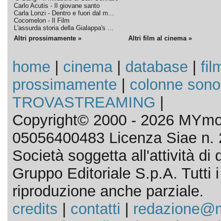
Carlo Acutis - Il giovane santo
Carla Lonzi - Dentro e fuori dal m...
Cocomelon - Il Film
L'assurda storia della Gialappa's ...
Altri prossimamente »
Altri film al cinema »
home
|
cinema
|
database
|
fil
prossimamente
|
colonne sono
TROVASTREAMING
|
Copyright© 2000 - 2026 MYmov
05056400483 Licenza Siae n. 
Società soggetta all'attività d
Gruppo Editoriale S.p.A. Tutti i d
riproduzione anche parziale.
credits
|
contatti
|
redazione@m