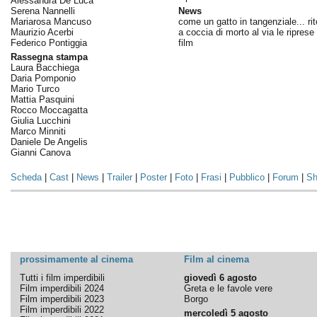
Alessandra De Luca
Serena Nannelli
News
Mariarosa Mancuso
come un gatto in tangenziale... ri
Maurizio Acerbi
a coccia di morto al via le riprese
Federico Pontiggia
film
Rassegna stampa
Laura Bacchiega
Daria Pomponio
Mario Turco
Mattia Pasquini
Rocco Moccagatta
Giulia Lucchini
Marco Minniti
Daniele De Angelis
Gianni Canova
Scheda
|
Cast
|
News
|
Trailer
|
Poster
|
Foto
|
Frasi
|
Pubblico
|
Forum
|
Sh
prossimamente al cinema
Film al cinema
Tutti i film imperdibili
giovedì 6 agosto
Film imperdibili 2024
Greta e le favole vere
Film imperdibili 2023
Borgo
Film imperdibili 2022
mercoledì 5 agosto