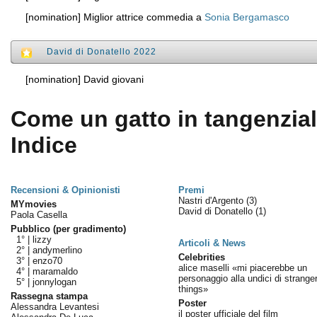
[nomination] Miglior attrice commedia a
Sonia Bergamasco
David di Donatello 2022
[nomination] David giovani
Come un gatto in tangenziale
Indice
Recensioni & Opinionisti
Premi
Nastri d'Argento
(3)
MYmovies
David di Donatello
(1)
Paola Casella
Pubblico (per gradimento)
1° |
lizzy
Articoli & News
2° |
andymerlino
Celebrities
3° |
enzo70
alice maselli «mi piacerebbe un
4° |
maramaldo
personaggio alla undici di strange
5° |
jonnylogan
things»
Rassegna stampa
Poster
Alessandra Levantesi
il poster ufficiale del film