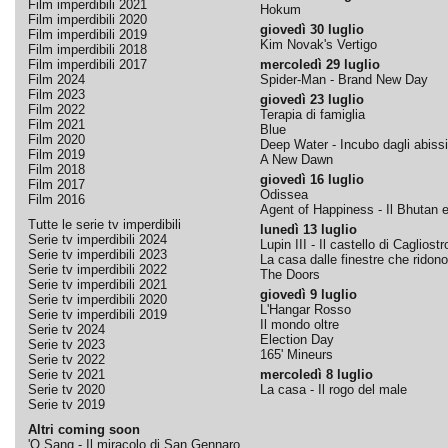
Film imperdibili 2021
Hokum
Film imperdibili 2020
giovedì 30 luglio
Film imperdibili 2019
Kim Novak's Vertigo
Film imperdibili 2018
Film imperdibili 2017
mercoledì 29 luglio
Film 2024
Spider-Man - Brand New Day
Film 2023
giovedì 23 luglio
Film 2022
Terapia di famiglia
Film 2021
Blue
Film 2020
Deep Water - Incubo dagli abissi
Film 2019
A New Dawn
Film 2018
giovedì 16 luglio
Film 2017
Odissea
Film 2016
Agent of Happiness - Il Bhutan e 
Tutte le serie tv imperdibili
lunedì 13 luglio
Serie tv imperdibili 2024
Lupin III - Il castello di Cagliostr
Serie tv imperdibili 2023
La casa dalle finestre che ridono
Serie tv imperdibili 2022
The Doors
Serie tv imperdibili 2021
giovedì 9 luglio
Serie tv imperdibili 2020
L'Hangar Rosso
Serie tv imperdibili 2019
Il mondo oltre
Serie tv 2024
Election Day
Serie tv 2023
165' Mineurs
Serie tv 2022
Serie tv 2021
mercoledì 8 luglio
Serie tv 2020
La casa - Il rogo del male
Serie tv 2019
Altri coming soon
'O Sang - Il miracolo di San Gennaro