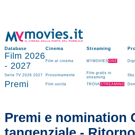
Database
Cinema
Streaming
Pr
Film 2026
Film al cinema
MYMOVIES
ONE
Digi
-
2027
Film gratis in
Serie TV
2026
2027
Prossimamente
Sky
streaming
Premi
Film uscita
TROVA
STREAMING
Dom
Premi e nomination 
tangenziale - Ritorn