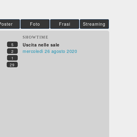
Poster
Foto
Frasi
Streaming
SHOWTIME
Uscita nelle sale
5
mercoledì 26
agosto 2020
2
1
29