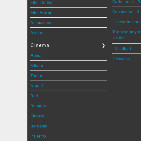
Carla Lonzi - D
Film Thriller
Cocomelon - Il 
Film Horror
L'assurda stori
Animazione
The Mortuary As
Azione
Incubo
Cinema
❯
I Nisidiani
Roma
Il Mestiere
Milano
Torino
Napoli
Bari
Bologna
Firenze
Bergamo
Palermo