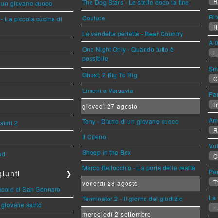
R
The Dog Stars - Le stelle dopo la fine
i un giovane cuoco
Rit
Couture
- La piccola cucina di
It
La vendetta perfetta - Bear Country
A 0
One Night Only - Quando tutto è
L
possibile
Sm
Ghost: 2 Big To Rig
C
Limoni a Varsavia
Pa
Ir
giovedì 27 agosto
Am
Tony - Diario di un giovane cuoco
esimi 2
R
Il Cileno
Vu
Sheep in the Box
ud
C
Marco Bellocchio - La porta della realtà
Par
iunti
❯
T
venerdì 28 agosto
racolo di San Gennaro
La 
Terminator 2 - Il giorno del giudizio
Il giovane santo
L
mercoledì 2 settembre