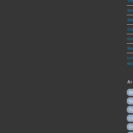
The
Spi
Sta
Cla
God
Ser
Lor
del
Ar
Mi
N
Tu
I 
C