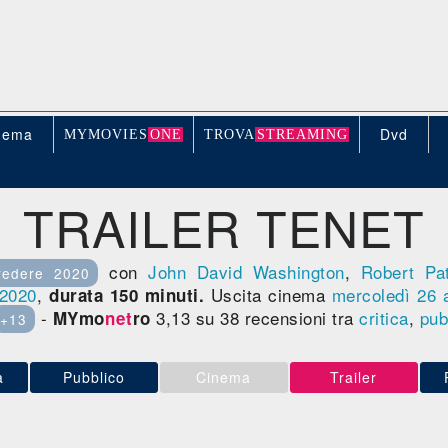
nema
Dvd
MYMOVIE
S
ONE
TROV
A
STREAMING
TRAILER TENET
con
John David Washington
,
Robert Pat
vedere 2020
2020
,
Uscita cinema
mercoledì 26
durata 150 minuti.
-
3,13 su 38 recensioni tra
critica
,
pub
MYmo
net
ro
+13
a
Pubblico
Cinema
Trailer