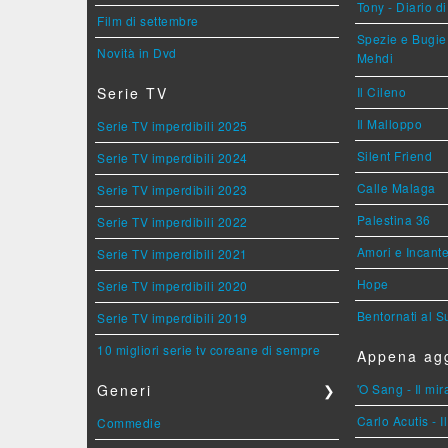
Tony - Diario d
Film di settembre
Spezie e Bugie 
Novità in Dvd
Mehdi
Serie TV
Il Cileno
Il Malloppo
Serie TV imperdibili 2025
Silent Friend
Serie TV imperdibili 2024
Calle Malaga
Serie TV imperdibili 2023
Palestina 36
Serie TV imperdibili 2022
Amori e Incant
Serie TV imperdibili 2021
Hope
Serie TV imperdibili 2020
Bentornati al S
Serie TV imperdibili 2019
10 migliori serie tv coreane di sempre
Appena agg
Generi
❯
'O Sang - Il mi
Carlo Acutis - 
Commedie