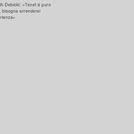
th Debicki: «Tenet è puro
 bisogna arrendersi
erienza»