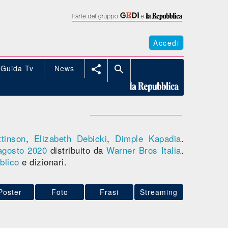
Accedi
Guida Tv
News


tinson
,
Elizabeth Debicki
,
Dimple Kapadia
.
agosto 2020
distribuito da
Warner Bros Italia
.
blico
e dizionari.
Poster
Foto
Frasi
Streaming