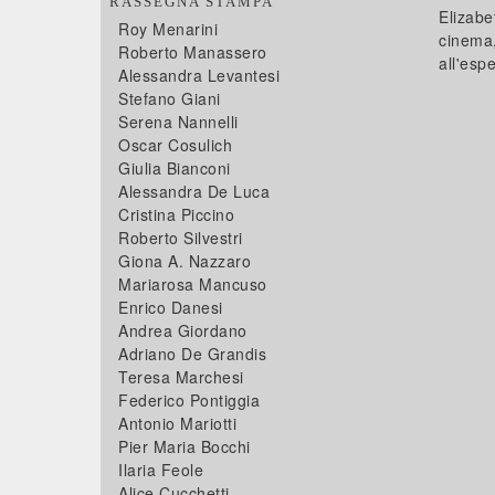
RASSEGNA STAMPA
Elizabe
Roy Menarini
cinema,
Roberto Manassero
all'esp
Alessandra Levantesi
Stefano Giani
Serena Nannelli
Oscar Cosulich
Giulia Bianconi
Alessandra De Luca
Cristina Piccino
Roberto Silvestri
Giona A. Nazzaro
Mariarosa Mancuso
Enrico Danesi
Andrea Giordano
Adriano De Grandis
Teresa Marchesi
Federico Pontiggia
Antonio Mariotti
Pier Maria Bocchi
Ilaria Feole
Alice Cucchetti