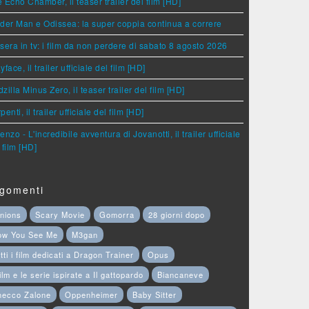
 Echo Chamber, il teaser trailer del film [HD]
der Man e Odissea: la super coppia continua a correre
sera in tv: i film da non perdere di sabato 8 agosto 2026
yface, il trailer ufficiale del film [HD]
zilla Minus Zero, il teaser trailer del film [HD]
penti, il trailer ufficiale del film [HD]
enzo - L'incredibile avventura di Jovanotti, il trailer ufficiale
 film [HD]
gomenti
nions
Scary Movie
Gomorra
28 giorni dopo
ow You See Me
M3gan
tti i film dedicati a Dragon Trainer
Opus
film e le serie ispirate a Il gattopardo
Biancaneve
hecco Zalone
Oppenheimer
Baby Sitter