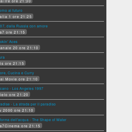
aiTre ore 21:30
orno al futuro
alia 1 ore 21:25
07, dalla Russia con amore
a7 ore 21:15
okin' Aces
anale 20 ore 21:10
ura
is ore 21:15
ore, Cucina e Curry
ai Movie ore 21:10
lcano - Los Angeles 1997
ielo ore 21:20
adise - La strada per il paradiso
v 2000 ore 21:10
forma dell'acqua - The Shape of Water
a7Cinema ore 21:15