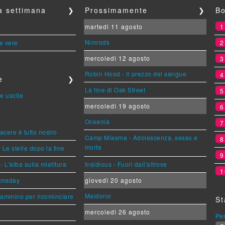
la settimana
❯
Prossimamente
❯
Bo
martedì 11 agosto
Nimrods
le vere
mercoledì 12 agosto
Robin Hood - Il prezzo del sangue
e
❯
La fine di Oak Street
e uscite
mercoledì 19 agosto
Oceania
piacere è tutto nostro
Camp Miasma - Adolescenza, sesso e
morte
 Le stelle dopo la fine
L'alba sulla mietitura
Insidious - Fuori dall'altrove
1
omsday
giovedì 20 agosto
Maldoror
cammino per ricominciare
St
mercoledì 26 agosto
Per