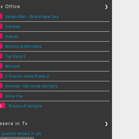
x Office
❯
1
Spider-Man - Brand New Day
2
Odissea
3
Hokum
4
Minions & Monsters
5
Toy Story 5
6
Michael
7
Il Diavolo veste Prada 2
8
Hamnet - Nel nome del figlio
9
Gioia mia
0
Terapia di famiglia
asera in Tv
❯
 qualche dollaro in più