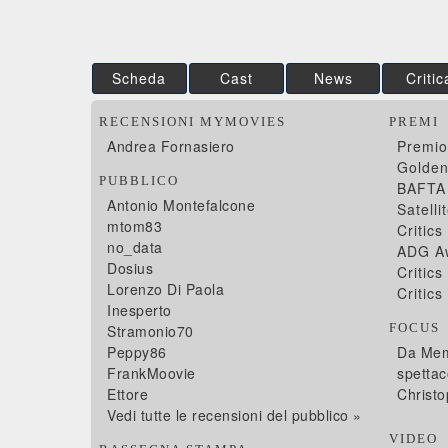
Scheda
Cast
News
Critic
RECENSIONI MYMOVIES
PREMI
Andrea Fornasiero
Premio
Golden
PUBBLICO
BAFTA
Antonio Montefalcone
Satell
mtom83
Critic
no_data
ADG A
Dosius
Critic
Lorenzo Di Paola
Critic
Inesperto
FOCUS
Stramonio70
Peppy86
Da Mem
FrankMoovie
spettac
Ettore
Christ
Vedi tutte le recensioni del pubblico »
VIDEO