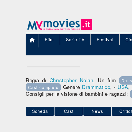

Film
Serie TV
Festival
Ci
Regia di
Christopher Nolan
. Un film
Da 
Genere
Drammatico
, -
USA
,
Cast completo
Consigli per la visione di bambini e ragazzi:
Scheda
Cast
News
Critic