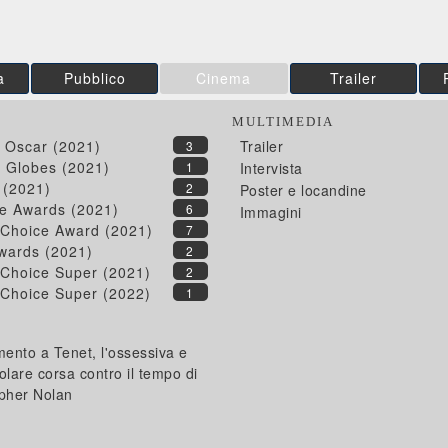
a
Pubblico
Cinema
Trailer
MULTIMEDIA
 Oscar (2021)
Trailer
3
 Globes (2021)
1
Intervista
 (2021)
2
Poster e locandine
ite Awards (2021)
6
Immagini
s Choice Award (2021)
7
wards (2021)
2
s Choice Super (2021)
2
s Choice Super (2022)
1
ento a Tenet, l'ossessiva e
olare corsa contro il tempo di
opher Nolan