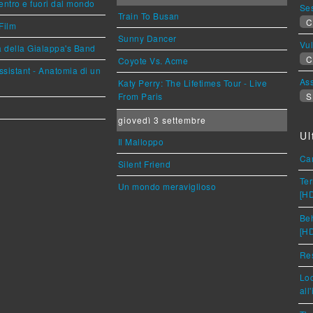
entro e fuori dal mondo
Se
Train To Busan
C
Film
Sunny Dancer
Vu
a della Gialappa's Band
C
Coyote Vs. Acme
sistant - Anatomia di un
Ass
Katy Perry: The Lifetimes Tour - Live
From Paris
S
giovedì 3 settembre
Ul
Il Malloppo
Car
Silent Friend
Ter
Un mondo meraviglioso
[H
Beh
[H
Res
Loc
all