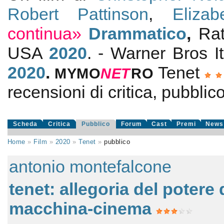
Robert Pattinson
,
Elizab
continua»
Drammatico
,
Ra
USA
2020
. - Warner Bros I
2020
.
Tenet
MYMO
NE
T
RO
recensioni di critica, pubblico
Scheda
Critica
Pubblico
Forum
Cast
Premi
News
Home
»
Film
»
2020
»
Tenet
»
pubblico
antonio montefalcone
tenet: allegoria del potere 
macchina-cinema