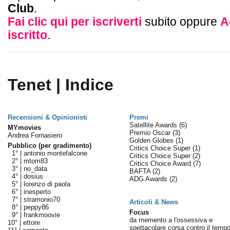
Club
.
Fai clic qui per iscriverti
subito oppure
A
iscritto
.
Tenet | Indice
Recensioni & Opinionisti
Premi
Satellite Awards
(6)
MYmovies
Premio Oscar
(3)
Andrea Fornasiero
Golden Globes
(1)
Pubblico (per gradimento)
Critics Choice Super
(1)
1° |
antonio montefalcone
Critics Choice Super
(2)
2° |
mtom83
Critics Choice Award
(7)
3° |
no_data
BAFTA
(2)
4° |
dosius
ADG Awards
(2)
5° |
lorenzo di paola
6° |
inesperto
7° |
stramonio70
Articoli & News
8° |
peppy86
Focus
9° |
frankmoovie
da memento a l'ossessiva e
10° |
ettore
spettacolare corsa contro il tempo