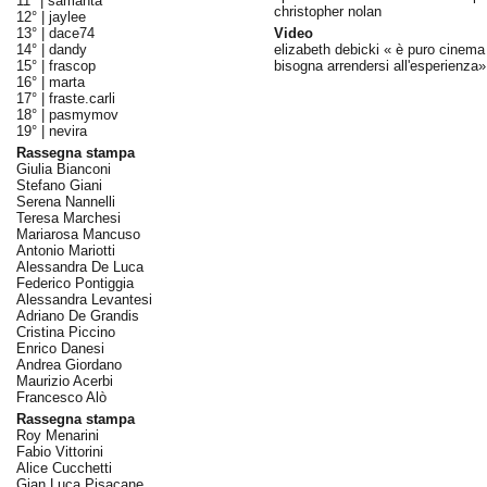
11° |
samanta
christopher nolan
12° |
jaylee
13° |
dace74
Video
14° |
dandy
elizabeth debicki « è puro cinema
15° |
frascop
bisogna arrendersi all'esperienza»
16° |
marta
17° |
fraste.carli
18° |
pasmymov
19° |
nevira
Rassegna stampa
Giulia Bianconi
Stefano Giani
Serena Nannelli
Teresa Marchesi
Mariarosa Mancuso
Antonio Mariotti
Alessandra De Luca
Federico Pontiggia
Alessandra Levantesi
Adriano De Grandis
Cristina Piccino
Enrico Danesi
Andrea Giordano
Maurizio Acerbi
Francesco Alò
Rassegna stampa
Roy Menarini
Fabio Vittorini
Alice Cucchetti
Gian Luca Pisacane