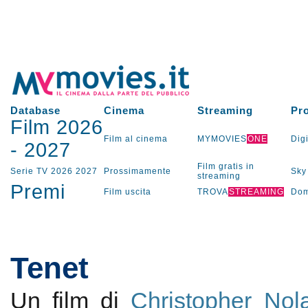
Database
Cinema
Streaming
Pr
Film 2026
Film al cinema
MYMOVIES
ONE
Digi
-
2027
Film gratis in
Serie TV
2026
2027
Prossimamente
Sky
streaming
Premi
Film uscita
TROVA
STREAMING
Dom
Tenet
Un film di
Christopher Nol