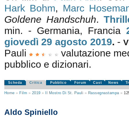
Hark Bohm
,
Marc Hosema
Goldene Handschuh
.
Thrill
min. - Germania, Francia
giovedì 29
agosto 2019
.
-
V
Pauli
valutazione me
pubblico e dizionari.
Scheda
Critica
Pubblico
Forum
Cast
News
T
Home
»
Film
»
2019
»
Il Mostro Di St. Pauli
»
Rassegnastampa
»
12
Aldo Spiniello