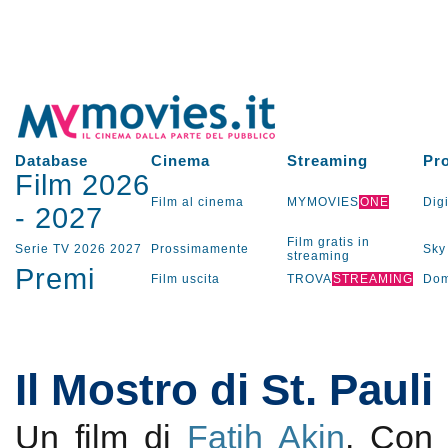
Database
Cinema
Streaming
Pr
Film 2026
Film al cinema
MYMOVIES
ONE
Digi
-
2027
Film gratis in
Serie TV
2026
2027
Prossimamente
Sky
streaming
Premi
Film uscita
TROVA
STREAMING
Dom
Il Mostro di St. Pauli
Un film di
Fatih Akin
. Co