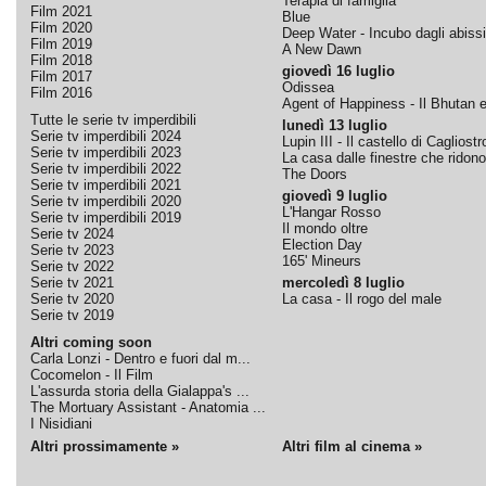
Terapia di famiglia
Film 2021
Blue
Film 2020
Deep Water - Incubo dagli abissi
Film 2019
A New Dawn
Film 2018
giovedì 16 luglio
Film 2017
Odissea
Film 2016
Agent of Happiness - Il Bhutan e 
Tutte le serie tv imperdibili
lunedì 13 luglio
Serie tv imperdibili 2024
Lupin III - Il castello di Cagliostr
Serie tv imperdibili 2023
La casa dalle finestre che ridono
Serie tv imperdibili 2022
The Doors
Serie tv imperdibili 2021
giovedì 9 luglio
Serie tv imperdibili 2020
L'Hangar Rosso
Serie tv imperdibili 2019
Il mondo oltre
Serie tv 2024
Election Day
Serie tv 2023
165' Mineurs
Serie tv 2022
Serie tv 2021
mercoledì 8 luglio
Serie tv 2020
La casa - Il rogo del male
Serie tv 2019
Altri coming soon
Carla Lonzi - Dentro e fuori dal m...
Cocomelon - Il Film
L'assurda storia della Gialappa's ...
The Mortuary Assistant - Anatomia ...
I Nisidiani
Altri prossimamente »
Altri film al cinema »