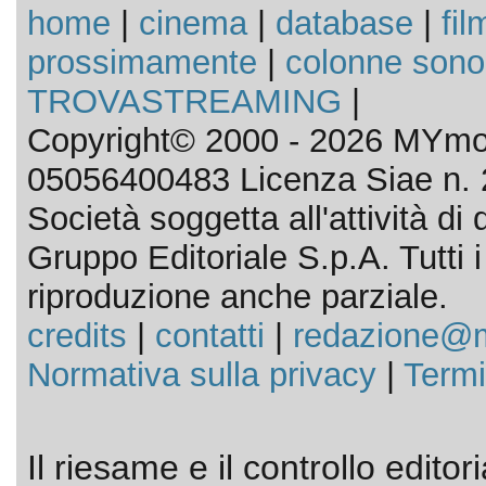
home
|
cinema
|
database
|
fil
prossimamente
|
colonne sono
TROVASTREAMING
|
Copyright© 2000 - 2026 MYmov
05056400483 Licenza Siae n. 
Società soggetta all'attività d
Gruppo Editoriale S.p.A. Tutti i d
riproduzione anche parziale.
credits
|
contatti
|
redazione@m
Normativa sulla privacy
|
Termi
Il riesame e il controllo editor