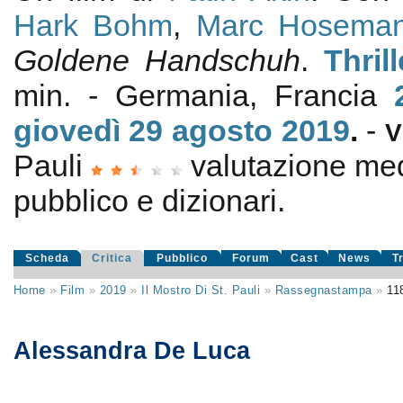
Hark Bohm
,
Marc Hosema
Goldene Handschuh
.
Thrill
min. - Germania, Francia
giovedì 29
agosto 2019
.
-
V
Pauli
valutazione me
pubblico e dizionari.
Scheda
Critica
Pubblico
Forum
Cast
News
T
Home
»
Film
»
2019
»
Il Mostro Di St. Pauli
»
Rassegnastampa
»
11
Alessandra De Luca