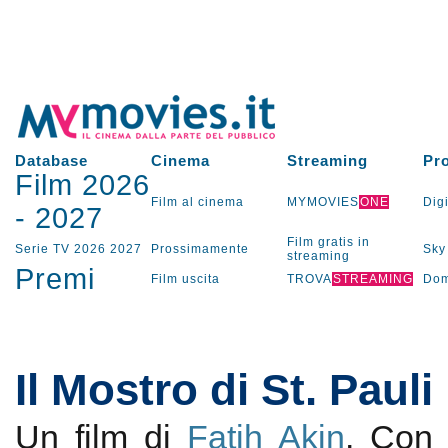
Database
Cinema
Streaming
Pr
Film 2026
Film al cinema
MYMOVIES
ONE
Digi
-
2027
Film gratis in
Serie TV
2026
2027
Prossimamente
Sky
streaming
Premi
Film uscita
TROVA
STREAMING
Dom
Il Mostro di St. Pauli
Un film di
Fatih Akin
. Co