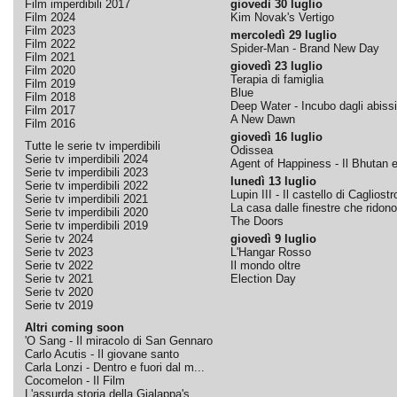
Film imperdibili 2017
giovedì 30 luglio
Film 2024
Kim Novak's Vertigo
Film 2023
mercoledì 29 luglio
Film 2022
Spider-Man - Brand New Day
Film 2021
giovedì 23 luglio
Film 2020
Terapia di famiglia
Film 2019
Blue
Film 2018
Deep Water - Incubo dagli abissi
Film 2017
A New Dawn
Film 2016
giovedì 16 luglio
Tutte le serie tv imperdibili
Odissea
Serie tv imperdibili 2024
Agent of Happiness - Il Bhutan e 
Serie tv imperdibili 2023
lunedì 13 luglio
Serie tv imperdibili 2022
Lupin III - Il castello di Cagliostr
Serie tv imperdibili 2021
La casa dalle finestre che ridono
Serie tv imperdibili 2020
The Doors
Serie tv imperdibili 2019
Serie tv 2024
giovedì 9 luglio
Serie tv 2023
L'Hangar Rosso
Serie tv 2022
Il mondo oltre
Serie tv 2021
Election Day
Serie tv 2020
Serie tv 2019
Altri coming soon
'O Sang - Il miracolo di San Gennaro
Carlo Acutis - Il giovane santo
Carla Lonzi - Dentro e fuori dal m...
Cocomelon - Il Film
L'assurda storia della Gialappa's ...