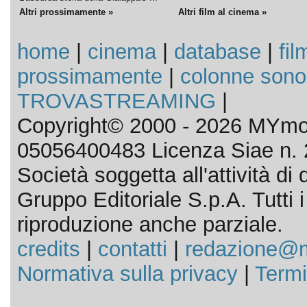
Altri prossimamente »
Altri film al cinema »
home
|
cinema
|
database
|
fil
prossimamente
|
colonne sono
TROVASTREAMING
|
Copyright© 2000 - 2026 MYmov
05056400483 Licenza Siae n. 
Società soggetta all'attività d
Gruppo Editoriale S.p.A. Tutti i d
riproduzione anche parziale.
credits
|
contatti
|
redazione@m
Normativa sulla privacy
|
Termi