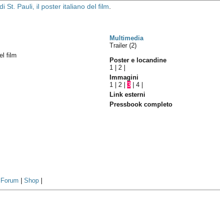
di St. Pauli, il poster italiano del film
.
Multimedia
Trailer (2)
el film
Poster e locandine
1
|
2
|
Immagini
1
|
2
|
3
|
4
|
Link esterni
Pressbook completo
|
Forum
|
Shop
|