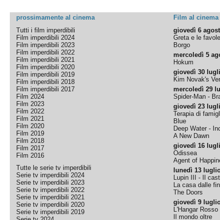
prossimamente al cinema
Film al cinema
Tutti i film imperdibili
giovedì 6 agos
Film imperdibili 2024
Greta e le favol
Film imperdibili 2023
Borgo
Film imperdibili 2022
mercoledì 5 ag
Film imperdibili 2021
Hokum
Film imperdibili 2020
giovedì 30 lugl
Film imperdibili 2019
Kim Novak's Ver
Film imperdibili 2018
Film imperdibili 2017
mercoledì 29 lu
Film 2024
Spider-Man - B
Film 2023
giovedì 23 lugl
Film 2022
Terapia di famigl
Film 2021
Blue
Film 2020
Deep Water - Inc
Film 2019
A New Dawn
Film 2018
giovedì 16 lugl
Film 2017
Odissea
Film 2016
Agent of Happine
Tutte le serie tv imperdibili
lunedì 13 lugli
Serie tv imperdibili 2024
Lupin III - Il cas
Serie tv imperdibili 2023
La casa dalle fi
Serie tv imperdibili 2022
The Doors
Serie tv imperdibili 2021
giovedì 9 lugli
Serie tv imperdibili 2020
L'Hangar Rosso
Serie tv imperdibili 2019
Il mondo oltre
Serie tv 2024