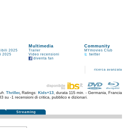
Multimedia
Community
ibili 2025
Trailer
MYmovies Club
li 2025
Video recensioni
twitter
diventa fan
ricerca avanzata
uh
.
Thriller
,
Ratings:
Kids+13
, durata 115 min. - Germania, Francia
83
su
-1
recensioni di critica, pubblico e dizionari.
i
Streaming