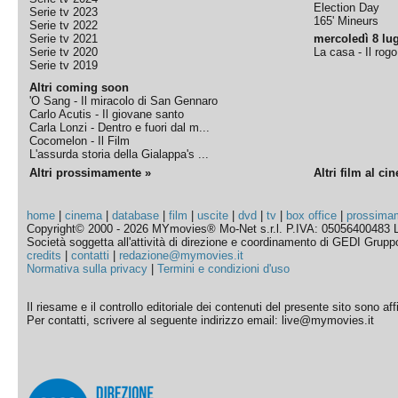
Election Day
Serie tv 2023
165' Mineurs
Serie tv 2022
Serie tv 2021
mercoledì 8 lug
Serie tv 2020
La casa - Il rog
Serie tv 2019
Altri coming soon
'O Sang - Il miracolo di San Gennaro
Carlo Acutis - Il giovane santo
Carla Lonzi - Dentro e fuori dal m...
Cocomelon - Il Film
L'assurda storia della Gialappa's ...
Altri prossimamente »
Altri film al ci
home
|
cinema
|
database
|
film
|
uscite
|
dvd
|
tv
|
box office
|
prossima
Copyright© 2000 - 2026 MYmovies® Mo-Net s.r.l. P.IVA: 05056400483 L
Società soggetta all'attività di direzione e coordinamento di GEDI Gruppo E
credits
|
contatti
|
redazione@mymovies.it
Normativa sulla privacy
|
Termini e condizioni d'uso
Il riesame e il controllo editoriale dei contenuti del presente sito sono a
Per contatti, scrivere al seguente indirizzo email: live@mymovies.it