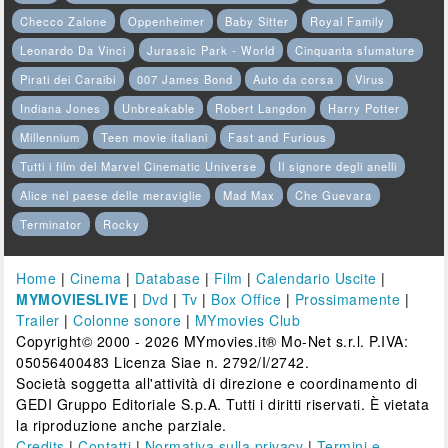
Checco Zalone
Oppenheimer
Baby Sitter
Royal Family
Leonardo Da Vinci
Jurassic Park - World
Cinquanta sfumature
Pirati dei Caraibi
007 James Bond
Auto da corsa
Virus
Indiana Jones
Unbreakable
Robert Langdon
Harry Potter
Millennium
Teen movie italiani
Fast and Furious
Tutti i film del Marvel Cinematic Universe
Il signore degli anelli
Alice nel paese delle meraviglie
Mad Max
Che Guevara
Terminator
Rocky
Home
|
Cinema
|
Database
|
Film
|
Calendario Uscite
|
MYMOVIESLIVE
|
Dvd
|
Tv
|
Box Office
|
Prossimamente
|
Trailer
|
Colonne sonore
|
MYmovies Club
Copyright© 2000 - 2026 MYmovies.it® Mo-Net s.r.l. P.IVA:
05056400483 Licenza Siae n. 2792/I/2742.
Società soggetta all'attività di direzione e coordinamento di
GEDI Gruppo Editoriale S.p.A. Tutti i diritti riservati. È vietata
la riproduzione anche parziale.
Credits
|
Contatti
|
Normativa sulla privacy
|
Termini e