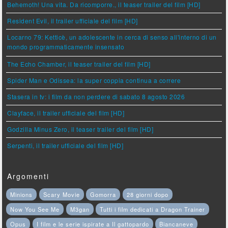
Behemoth! Una vita. Da ricomporre., il teaser trailer del film [HD]
Resident Evil, il trailer ufficiale del film [HD]
Locarno 79: Ketticè, un adolescente in cerca di senso all'interno di un
mondo programmaticamente insensato
The Echo Chamber, il teaser trailer del film [HD]
Spider Man e Odissea: la super coppia continua a correre
Stasera in tv: i film da non perdere di sabato 8 agosto 2026
Clayface, il trailer ufficiale del film [HD]
Godzilla Minus Zero, il teaser trailer del film [HD]
Serpenti, il trailer ufficiale del film [HD]
Argomenti
Minions
Scary Movie
Gomorra
28 giorni dopo
Now You See Me
M3gan
Tutti i film dedicati a Dragon Trainer
Opus
I film e le serie ispirate a Il gattopardo
Biancaneve