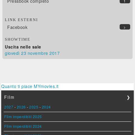
Pressbook completo
1
LINK ESTERNI
Facebook
>
SHOWTIME
Uscita nelle sale
giovedì 23
novembre 2017
Quanto ti piace MYmovies.it
Film
❯
2027
-
2026
-
2025
-
2024
Film imperdibili 2025
Film imperdibili 2024