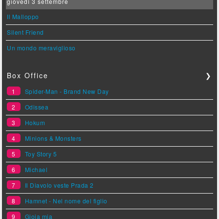
giovedì 3 settembre
Il Malloppo
Silent Friend
Un mondo meraviglioso
Box Office
❯
1
Spider-Man - Brand New Day
2
Odissea
3
Hokum
4
Minions & Monsters
5
Toy Story 5
6
Michael
7
Il Diavolo veste Prada 2
8
Hamnet - Nel nome del figlio
9
Gioia mia