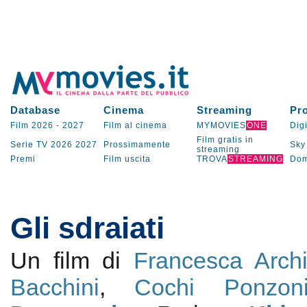
Database
Cinema
Streaming
Pr
Film 2026
-
2027
Film al cinema
MYMOVIES
ONE
Digi
Film gratis in
Serie TV
2026
2027
Prossimamente
Sky
streaming
Premi
Film uscita
TROVA
STREAMING
Dom
Gli sdraiati
Un film di
Francesca Archi
Bacchini
,
Cochi Ponzon