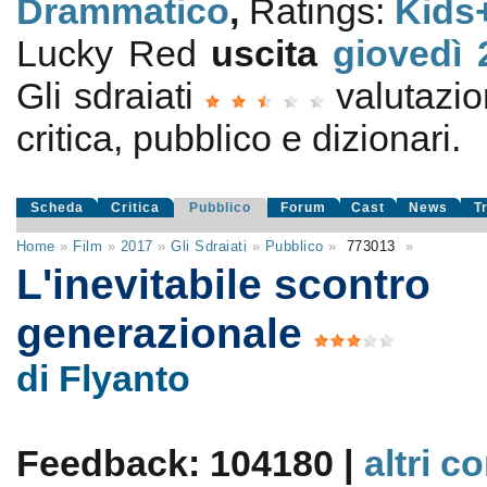
Drammatico
,
Ratings:
Kids
Lucky Red
uscita
giovedì 
Gli sdraiati
valutazi
critica, pubblico e dizionari.
Scheda
Critica
Pubblico
Forum
Cast
News
T
Home
»
Film
»
2017
»
Gli Sdraiati
»
Pubblico
»
773013
»
L'inevitabile scontro
generazionale
di Flyanto
Feedback: 104180 |
altri c