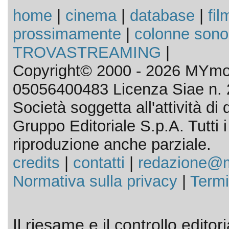
home
|
cinema
|
database
|
fil
prossimamente
|
colonne sono
TROVASTREAMING
|
Copyright© 2000 - 2026 MYmov
05056400483 Licenza Siae n. 
Società soggetta all'attività d
Gruppo Editoriale S.p.A. Tutti i d
riproduzione anche parziale.
credits
|
contatti
|
redazione@m
Normativa sulla privacy
|
Termi
Il riesame e il controllo editor