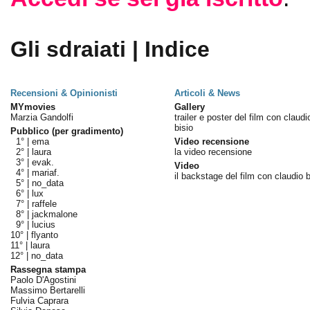
Gli sdraiati | Indice
Recensioni & Opinionisti
Articoli & News
MYmovies
Gallery
Marzia Gandolfi
trailer e poster del film con claudi
bisio
Pubblico (per gradimento)
1° |
ema
Video recensione
2° |
laura
la video recensione
3° |
evak.
Video
4° |
mariaf.
il backstage del film con claudio b
5° |
no_data
6° |
lux
7° |
raffele
8° |
jackmalone
9° |
lucius
10° |
flyanto
11° |
laura
12° |
no_data
Rassegna stampa
Paolo D'Agostini
Massimo Bertarelli
Fulvia Caprara