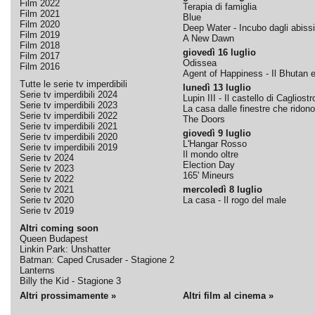
Film 2022
Terapia di famiglia
Film 2021
Blue
Film 2020
Deep Water - Incubo dagli abissi
Film 2019
A New Dawn
Film 2018
giovedì 16 luglio
Film 2017
Odissea
Film 2016
Agent of Happiness - Il Bhutan e 
Tutte le serie tv imperdibili
lunedì 13 luglio
Serie tv imperdibili 2024
Lupin III - Il castello di Cagliostr
Serie tv imperdibili 2023
La casa dalle finestre che ridono
Serie tv imperdibili 2022
The Doors
Serie tv imperdibili 2021
giovedì 9 luglio
Serie tv imperdibili 2020
L'Hangar Rosso
Serie tv imperdibili 2019
Il mondo oltre
Serie tv 2024
Election Day
Serie tv 2023
165' Mineurs
Serie tv 2022
Serie tv 2021
mercoledì 8 luglio
Serie tv 2020
La casa - Il rogo del male
Serie tv 2019
Altri coming soon
Queen Budapest
Linkin Park: Unshatter
Batman: Caped Crusader - Stagione 2
Lanterns
Billy the Kid - Stagione 3
Altri prossimamente »
Altri film al cinema »