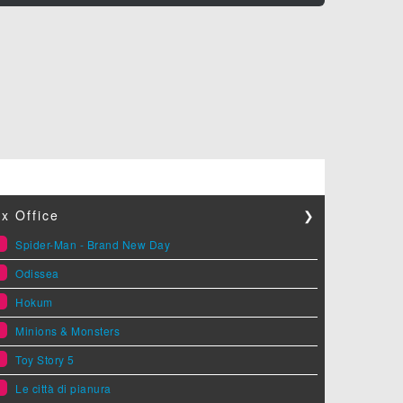
x Office
❯
1
Spider-Man - Brand New Day
2
Odissea
3
Hokum
4
Minions & Monsters
5
Toy Story 5
6
Le città di pianura