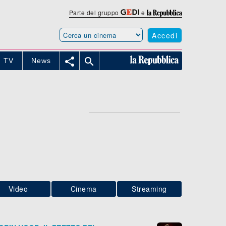
Parte del gruppo
e
Accedi


TV
News
Video
Cinema
Streaming