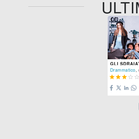
ULTI
GLI SDRAIA
Drammatico
, 



