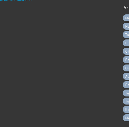
Ar
Mi
N
Tu
I 
C
Ro
Ci
Au
R
Te
Tu
Il
M