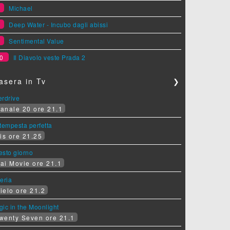
7
Michael
8
Deep Water - Incubo dagli abissi
9
Sentimental Value
0
Il Diavolo veste Prada 2
asera in Tv
❯
erdrive
anale 20 ore 21.1
tempesta perfetta
is ore 21.25
sesto giorno
ai Movie ore 21.1
eria
ielo ore 21.2
ic in the Moonlight
wenty Seven ore 21.1