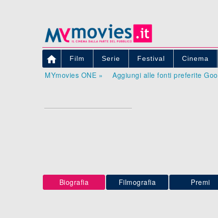

Film
Serie
Festival
Cinema
MYmovies ONE »
Aggiungi alle fonti preferite Go
Biografia
Filmografia
Premi