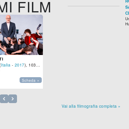
MI FILM
R
S
C
Un
H
TI
(
Italia
-
2017
), 103 min.

Scheda »
Vai alla filmografia completa »