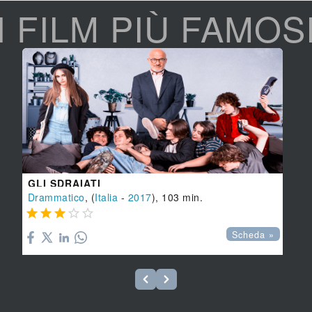
I FILM PIÙ FAMOS
GLI SDRAIATI
Drammatico
, (
Italia
-
2017
), 103 min.





Scheda »