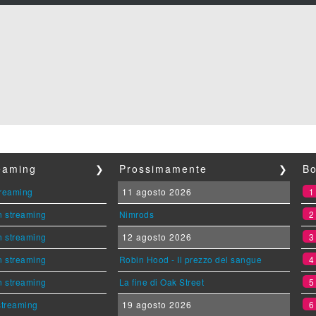
reaming
❯
Prossimamente
❯
Bo
streaming
11 agosto 2026
n streaming
Nimrods
n streaming
12 agosto 2026
n streaming
Robin Hood - Il prezzo del sangue
n streaming
La fine di Oak Street
 streaming
19 agosto 2026