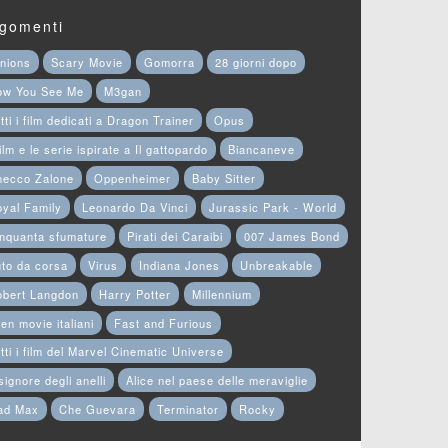
gomenti
nions
Scary Movie
Gomorra
28 giorni dopo
ow You See Me
M3gan
tti i film dedicati a Dragon Trainer
Opus
film e le serie ispirate a Il gattopardo
Biancaneve
hecco Zalone
Oppenheimer
Baby Sitter
yal Family
Leonardo Da Vinci
Jurassic Park - World
nquanta sfumature
Pirati dei Caraibi
007 James Bond
to da corsa
Virus
Indiana Jones
Unbreakable
obert Langdon
Harry Potter
Millennium
en movie italiani
Fast and Furious
tti i film del Marvel Cinematic Universe
 signore degli anelli
Alice nel paese delle meraviglie
ad Max
Che Guevara
Terminator
Rocky