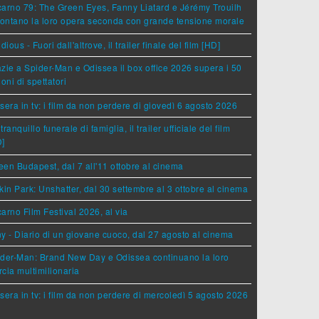
arno 79: The Green Eyes, Fanny Liatard e Jérémy Trouilh
rontano la loro opera seconda con grande tensione morale
idious - Fuori dall'altrove, il trailer finale del film [HD]
zie a Spider-Man e Odissea il box office 2026 supera i 50
ioni di spettatori
sera in tv: i film da non perdere di giovedì 6 agosto 2026
tranquillo funerale di famiglia, il trailer ufficiale del film
D]
en Budapest, dal 7 all'11 ottobre al cinema
kin Park: Unshatter, dal 30 settembre al 3 ottobre al cinema
arno Film Festival 2026, al via
y - Diario di un giovane cuoco, dal 27 agosto al cinema
der-Man: Brand New Day e Odissea continuano la loro
cia multimilionaria
sera in tv: i film da non perdere di mercoledì 5 agosto 2026