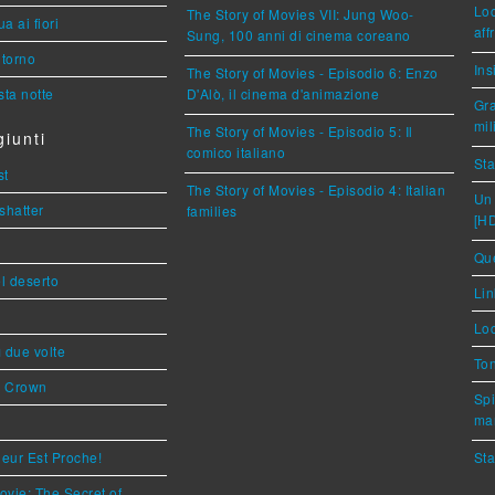
Loc
The Story of Movies VII: Jung Woo-
a ai fiori
aff
Sung, 100 anni di cinema coreano
torno
Ins
The Story of Movies - Episodio 6: Enzo
ta notte
D'Alò, il cinema d'animazione
Gra
mil
The Story of Movies - Episodio 5: Il
iunti
comico italiano
Sta
st
The Story of Movies - Episodio 4: Italian
Un 
shatter
families
[H
Que
l deserto
Lin
Loc
ì due volte
Ton
s Crown
Spi
mar
eur Est Proche!
Sta
ovie: The Secret of