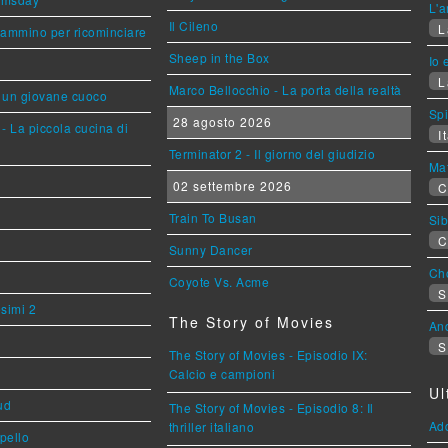
L'a
Il Cileno
L
cammino per ricominciare
Sheep in the Box
Io 
L
Marco Bellocchio - La porta della realtà
i un giovane cuoco
Sp
28 agosto 2026
- La piccola cucina di
It
Terminator 2 - Il giorno del giudizio
Mat
02 settembre 2026
C
Train To Busan
Sib
C
Sunny Dancer
Cho
Coyote Vs. Acme
S
esimi 2
The Story of Movies
An
S
The Story of Movies - Episodio IX:
Calcio e campioni
Ul
ud
The Story of Movies - Episodio 8: Il
Ad
thriller italiano
ppello