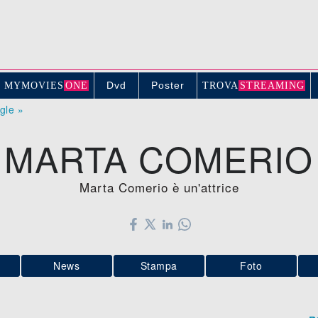
Dvd
Poster
MYMOVIE
S
ONE
TROV
A
STREAMING
ogle »
MARTA COMERIO
Marta Comerio è un'attrice
News
Stampa
Foto