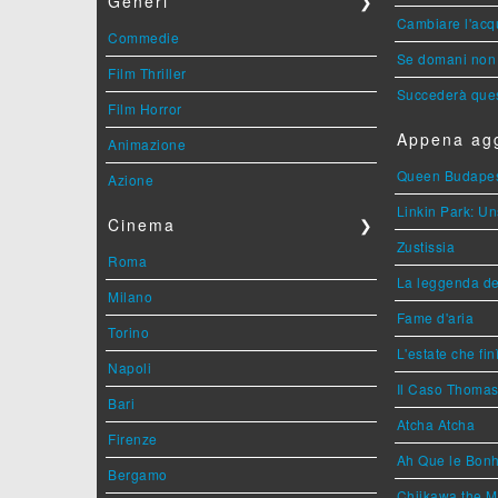
Generi
❯
Cambiare l'acqu
Commedie
Se domani non 
Film Thriller
Succederà ques
Film Horror
Appena agg
Animazione
Queen Budape
Azione
Linkin Park: Un
Cinema
❯
Zustissia
Roma
La leggenda de
Milano
Fame d'aria
Torino
L'estate che fin
Napoli
Il Caso Thoma
Bari
Atcha Atcha
Firenze
Ah Que le Bonh
Bergamo
Chiikawa the M