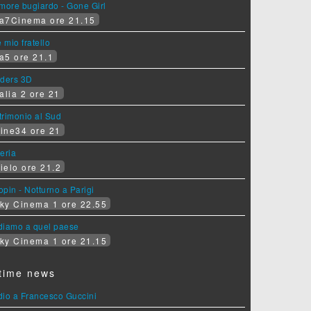
more bugiardo - Gone Girl
a7Cinema ore 21.15
e mio fratello
a5 ore 21.1
iders 3D
alia 2 ore 21
rimonio al Sud
ine34 ore 21
eria
ielo ore 21.2
pin - Notturno a Parigi
ky Cinema 1 ore 22.55
diamo a quel paese
ky Cinema 1 ore 21.15
time news
dio a Francesco Guccini