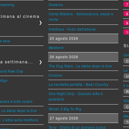
streaming
Oceania
Camp Miasma - Adolescenza, sesso e
timana al cinema
morte
❯
Insidious - Fuori dall'altrove
1
20 agosto 2026
le vere
St
Maldoror
Ov
26 agosto 2026
C
a settimana...
❯
The Dog Stars - Le stelle dopo la fine
La 
Brand New Day
Couture
Ir
rtigo
La vendetta perfetta - Bear Country
Il 
R
One Night Only - Quando tutto è
possibile
Sib
piacere è tutto nostro
C
Ghost: 2 Big To Rig
 Le stelle dopo la fine
Mag
27 agosto 2026
L'alba sulla mietitura
T
Tony - Diario di un giovane cuoco
omsday