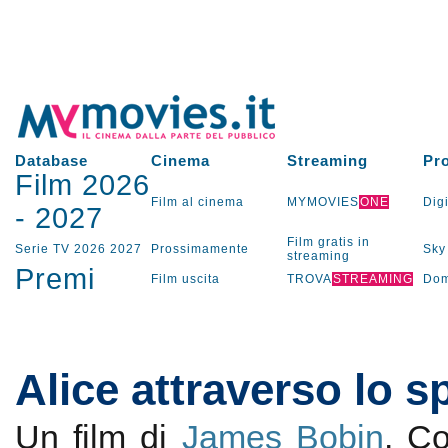
Database
Cinema
Streaming
Pr
Film 2026
Film al cinema
MYMOVIES
ONE
Digi
-
2027
Film gratis in
Serie TV
2026
2027
Prossimamente
Sky
streaming
Premi
Film uscita
TROVA
STREAMING
Dom
Alice attraverso lo 
Un film di
James Bobin
. C