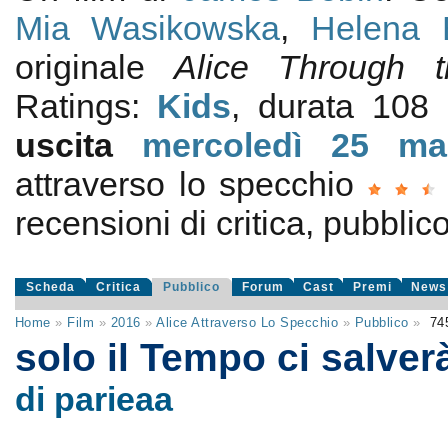
Mia Wasikowska
,
Helena 
originale
Alice Through 
Ratings:
Kids
, durata 108
uscita
mercoledì 25
ma
attraverso lo specchio
recensioni di critica, pubblico
Scheda
Critica
Pubblico
Forum
Cast
Premi
News
Home
»
Film
»
2016
»
Alice Attraverso Lo Specchio
»
Pubblico
»
74
solo il Tempo ci salve
di parieaa