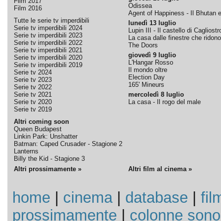
Film 2017
Odissea
Film 2016
Agent of Happiness - Il Bhutan e 
Tutte le serie tv imperdibili
lunedì 13 luglio
Serie tv imperdibili 2024
Lupin III - Il castello di Cagliostr
Serie tv imperdibili 2023
La casa dalle finestre che ridono
Serie tv imperdibili 2022
The Doors
Serie tv imperdibili 2021
giovedì 9 luglio
Serie tv imperdibili 2020
L'Hangar Rosso
Serie tv imperdibili 2019
Il mondo oltre
Serie tv 2024
Election Day
Serie tv 2023
165' Mineurs
Serie tv 2022
Serie tv 2021
mercoledì 8 luglio
Serie tv 2020
La casa - Il rogo del male
Serie tv 2019
Altri coming soon
Queen Budapest
Linkin Park: Unshatter
Batman: Caped Crusader - Stagione 2
Lanterns
Billy the Kid - Stagione 3
Altri prossimamente »
Altri film al cinema »
home
|
cinema
|
database
|
fil
prossimamente
|
colonne sono