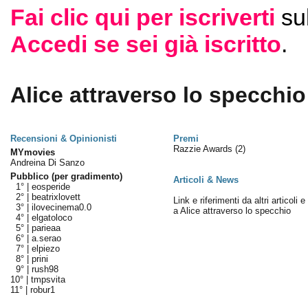
Fai clic qui per iscriverti
su
Accedi se sei già iscritto
.
Alice attraverso lo specchio 
Recensioni & Opinionisti
Premi
Razzie Awards
(2)
MYmovies
Andreina Di Sanzo
Pubblico (per gradimento)
Articoli & News
1° |
eosperide
2° |
beatrixlovett
Link e riferimenti da altri articoli 
3° |
ilovecinema0.0
a Alice attraverso lo specchio
4° |
elgatoloco
5° |
parieaa
6° |
a.serao
7° |
elpiezo
8° |
prini
9° |
rush98
10° |
tmpsvita
11° |
robur1