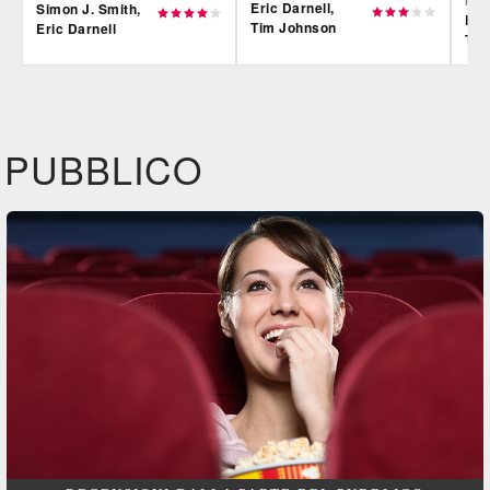
REG
Eric Darnell,
Simon J. Smith,
Eri
Tim Johnson
Eric Darnell
Tom
IBS
IBS
IBS
DVD
BR
DVD
BR
Feltrinelli
Feltrinelli
Felt
DVD
DVD
PUBBLICO