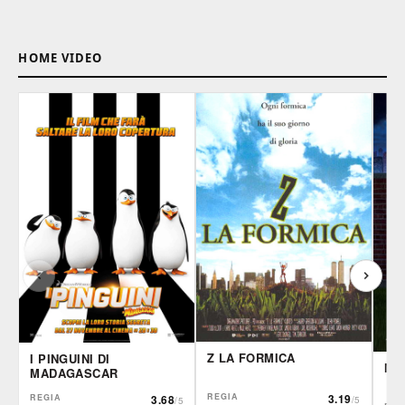
HOME VIDEO
Z LA FORMICA
I PINGUINI DI
MA
MADAGASCAR
REGIA
3.19
REGIA
3.68
/5
/5