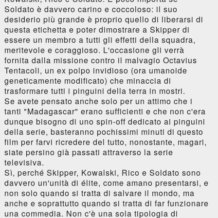
Soldato è davvero carino e coccoloso: il suo
desiderio più grande è proprio quello di liberarsi di
questa etichetta e poter dimostrare a Skipper di
essere un membro a tutti gli effetti della squadra,
meritevole e coraggioso. L'occasione gli verrà
fornita dalla missione contro il malvagio Octavius
Tentacoli, un ex polpo invidioso (ora umanoide
geneticamente modificato) che minaccia di
trasformare tutti i pinguini della terra in mostri.
Se avete pensato anche solo per un attimo che i
tanti "Madagascar" erano sufficienti e che non c'era
dunque bisogno di uno spin-off dedicato ai pinguini
della serie, basteranno pochissimi minuti di questo
film per farvi ricredere del tutto, nonostante, magari,
siate persino già passati attraverso la serie
televisiva.
Sì, perché Skipper, Kowalski, Rico e Soldato sono
davvero un'unità di élite, come amano presentarsi, e
non solo quando si tratta di salvare il mondo, ma
anche e soprattutto quando si tratta di far funzionare
una commedia. Non c'è una sola tipologia di