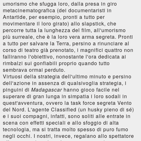
umorismo che sfugga loro, dalla presa in giro
metacinematografica (dei documentaristi in
Antartide, per esempio, pronti a tutto per
movimentare il loro girato) allo slapstick, che
percorre tutta la lunghezza del film, all'umorismo
più surreale, che è la loro vera arma segreta. Pronti
a tutto per salvare la Terra, persino a rinunciare al
corso di teatro già prenotato, i magnifici quattro non
falliranno l'obiettivo, nonostante l'ora dedicata ai
rimbalzi sui gonfiabili proprio quando tutto
sembrava ormai perduto.
Virtuosi della strategia dell'ultimo minuto e persino
dell'azione in assenza di qualsivoglia strategia, i
pinguini di
Madagascar
hanno gioco facile nel
superare di gran lunga in simpatia i loro sodali in
quest'avventura, ovvero la task force segreta Vento
del Nord. L'agente Classified (un husky pieno di sé)
e i suoi compagni, infatti, sono soliti alle entrate in
scena con effetti speciali e allo sfoggio di alta
tecnologia, ma si tratta molto spesso di puro fumo
negli occhi. I nostri, invece, regalano allo spettatore