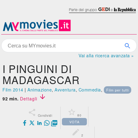
Vai alla ricerca avanzata »
I PINGUINI DI
MADAGASCAR
Film 2014
|
Animazione
,
Avventura
,
Commedia
,
Film per tutti

92 min.
Dettagli


80
Condividi
VOTA


2