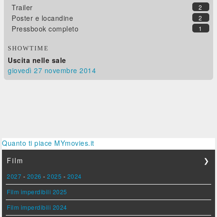
Trailer
2
Poster e locandine
2
Pressbook completo
1
SHOWTIME
Uscita nelle sale
giovedì 27
novembre 2014
Quanto ti piace MYmovies.it
Film
❯
2027
-
2026
-
2025
-
2024
Film imperdibili 2025
Film imperdibili 2024