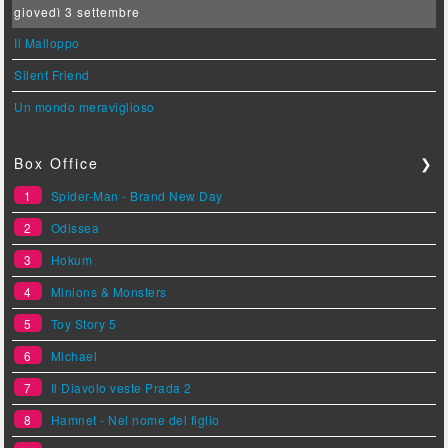
giovedì 3 settembre
Il Malloppo
Silent Friend
Un mondo meraviglioso
Box Office
❯
1
Spider-Man - Brand New Day
2
Odissea
3
Hokum
4
Minions & Monsters
5
Toy Story 5
6
Michael
7
Il Diavolo veste Prada 2
8
Hamnet - Nel nome del figlio