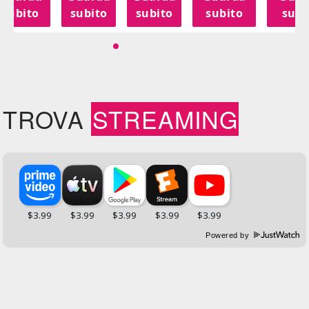
subito
subito
subito
subito
subi
TROVA
STREAMING
Powered by