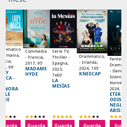
rammatico
Serie TV,
Commedia
 Germania,
Drammatico,
Thriller -
- Francia,
Fantasci
rancia,
- Irlanda,
Spagna,
2017, 95'
Drammat
025, 99'
2024, 105'
MADAME
2023,
- Danim
ADY
KNEECAP
HYDE
7x60'
Islanda,
AZCA -
LA
Norvegi
A
MESÍAS
IGNORA
2024, 10
ETERNA
ELLE
ODISS
INEE
NEGLI
ABISSI
Guarda
Guarda
Guarda
Guarda
Guar