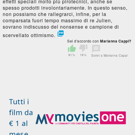
effetti speciali molto più pirotecnici, anche se
spesso prodotti involontariamente. In questo senso,
non possiamo che rallegrarci, infine, per la
comparsata fuori tempo massimo di re Julien,
sovrano indiscusso del nonsense e campione di

scervellato ottimismo.
Sei d'accordo con
Marianna Cappi?
81%
19%
Scrivi a Marianna Cappi
Tutti i
film da
€ 1 al
mese