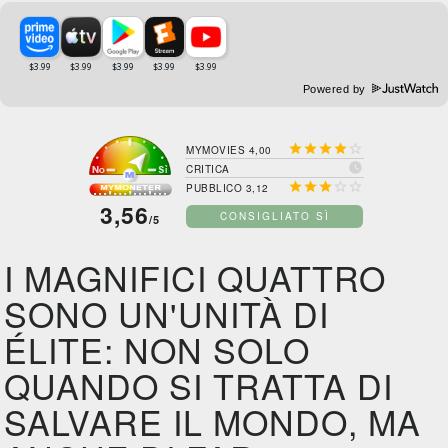
Powered by





MYMOVIES 4,00

CRITICA





PUBBLICO 3,12
3,56
CONSIGLIATO SÌ
/5
I MAGNIFICI QUATTRO
SONO UN'UNITÀ DI
ÉLITE: NON SOLO
QUANDO SI TRATTA DI
SALVARE IL MONDO, MA