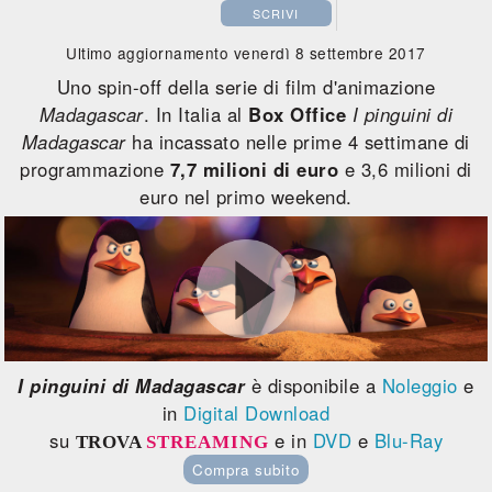
SCRIVI
Ultimo aggiornamento venerdì 8 settembre 2017
Uno spin-off della serie di film d'animazione
Madagascar
. In Italia al
Box Office
I pinguini di
Madagascar
ha incassato nelle prime 4 settimane di
programmazione
7,7 milioni di euro
e 3,6 milioni di
euro nel primo weekend.
I pinguini di Madagascar
è disponibile a
Noleggio
e
in
Digital Download
su
e in
DVD
e
Blu-Ray
TROVA
STREAMING
Compra subito