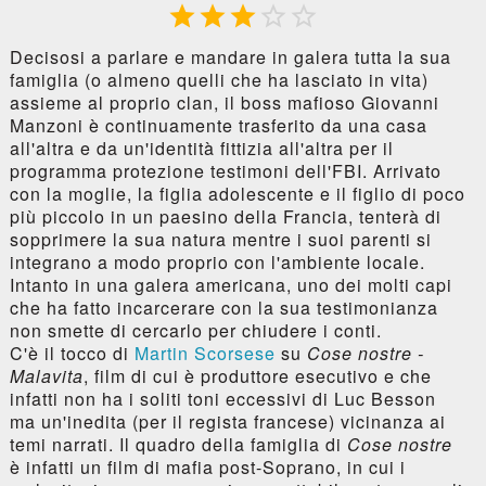





Decisosi a parlare e mandare in galera tutta la sua
famiglia (o almeno quelli che ha lasciato in vita)
assieme al proprio clan, il boss mafioso Giovanni
Manzoni è continuamente trasferito da una casa
all'altra e da un'identità fittizia all'altra per il
programma protezione testimoni dell'FBI. Arrivato
con la moglie, la figlia adolescente e il figlio di poco
più piccolo in un paesino della Francia, tenterà di
sopprimere la sua natura mentre i suoi parenti si
integrano a modo proprio con l'ambiente locale.
Intanto in una galera americana, uno dei molti capi
che ha fatto incarcerare con la sua testimonianza
non smette di cercarlo per chiudere i conti.
C'è il tocco di
Martin Scorsese
su
Cose nostre -
Malavita
, film di cui è produttore esecutivo e che
infatti non ha i soliti toni eccessivi di Luc Besson
ma un'inedita (per il regista francese) vicinanza ai
temi narrati. Il quadro della famiglia di
Cose nostre
è infatti un film di mafia post-Soprano, in cui i