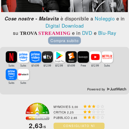
Cose nostre - Malavita
è disponibile a
Noleggio
e in
Digital Download
su
e in
DVD
e
Blu-Ray
TROVA
STREAMING
Compra subito
Powered by





MYMOVIES 3,00





CRITICA 2,25





PUBBLICO 2,65
2,63
CONSIGLIATO NÌ
/5