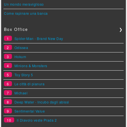
Un mondo meraviglioso
Come rapinare una banca
Box Office
❯
1
Spider-Man - Brand New Day
2
Odissea
3
Hokum
4
Minions & Monsters
5
Toy Story 5
6
Le città di pianura
7
Michael
8
Deep Water - Incubo dagli abissi
9
Sentimental Value
10
Il Diavolo veste Prada 2