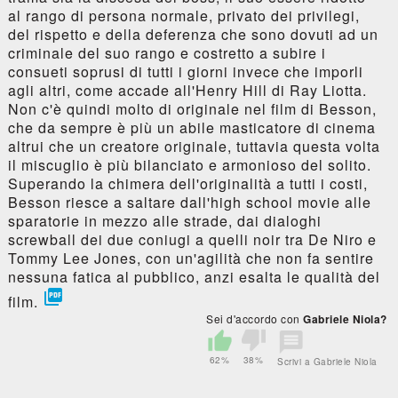
al rango di persona normale, privato dei privilegi,
del rispetto e della deferenza che sono dovuti ad un
criminale del suo rango e costretto a subire i
consueti soprusi di tutti i giorni invece che imporli
agli altri, come accade all'Henry Hill di Ray Liotta.
Non c'è quindi molto di originale nel film di Besson,
che da sempre è più un abile masticatore di cinema
altrui che un creatore originale, tuttavia questa volta
il miscuglio è più bilanciato e armonioso del solito.
Superando la chimera dell'originalità a tutti i costi,
Besson riesce a saltare dall'high school movie alle
sparatorie in mezzo alle strade, dai dialoghi
screwball dei due coniugi a quelli noir tra De Niro e
Tommy Lee Jones, con un'agilità che non fa sentire
nessuna fatica al pubblico, anzi esalta le qualità del

film.
Sei d'accordo con
Gabriele Niola?
62%
38%
Scrivi a Gabriele Niola