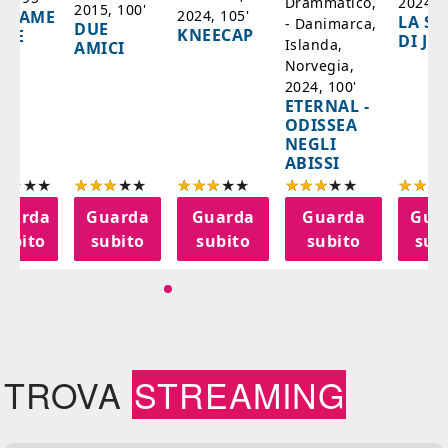
2024, 7
Drammatico,
2015, 100'
2024, 105'
ADAME
LA SC
- Danimarca,
DUE
KNEECAP
YDE
DI JO
Islanda,
AMICI
Norvegia,
2024, 100'
ETERNAL -
ODISSEA
NEGLI
ABISSI
uarda
Guarda
Guarda
Guarda
Gua
subito
subito
subito
subito
sub
TROVA
STREAMING