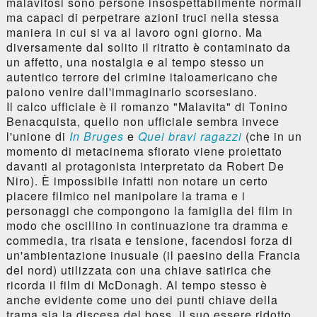
malavitosi sono persone insospettabilmente normali
ma capaci di perpetrare azioni truci nella stessa
maniera in cui si va al lavoro ogni giorno. Ma
diversamente dal solito il ritratto è contaminato da
un affetto, una nostalgia e al tempo stesso un
autentico terrore del crimine italoamericano che
paiono venire dall'immaginario scorsesiano.
Il calco ufficiale è il romanzo "Malavita" di Tonino
Benacquista, quello non ufficiale sembra invece
l'unione di
In Bruges
e
Quei bravi ragazzi
(che in un
momento di metacinema sfiorato viene proiettato
davanti al protagonista interpretato da Robert De
Niro). È impossibile infatti non notare un certo
piacere filmico nel manipolare la trama e i
personaggi che compongono la famiglia del film in
modo che oscillino in continuazione tra dramma e
commedia, tra risata e tensione, facendosi forza di
un'ambientazione inusuale (il paesino della Francia
del nord) utilizzata con una chiave satirica che
ricorda il film di McDonagh. Al tempo stesso è
anche evidente come uno dei punti chiave della
trama sia la discesa del boss, il suo essere ridotto