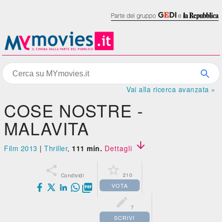
Vai alla ricerca avanzata »
COSE NOSTRE -
MALAVITA

Film 2013
|
Thriller
,
111 min.
Dettagli


210
Condividi
VOTA


7
SCRIVI