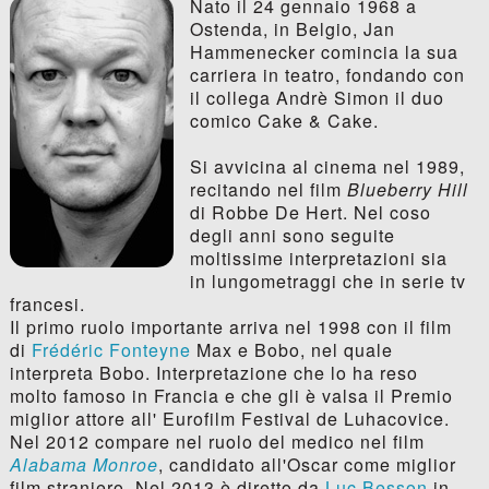
Nato il 24 gennaio 1968 a
Ostenda, in Belgio, Jan
Hammenecker comincia la sua
carriera in teatro, fondando con
il collega Andrè Simon il duo
comico Cake & Cake.
Si avvicina al cinema nel 1989,
recitando nel film
Blueberry Hill
di Robbe De Hert. Nel coso
degli anni sono seguite
moltissime interpretazioni sia
in lungometraggi che in serie tv
francesi.
Il primo ruolo importante arriva nel 1998 con il film
di
Frédéric Fonteyne
Max e Bobo, nel quale
interpreta Bobo. Interpretazione che lo ha reso
molto famoso in Francia e che gli è valsa il Premio
miglior attore all' Eurofilm Festival de Luhacovice.
Nel 2012 compare nel ruolo del medico nel film
Alabama Monroe
, candidato all'Oscar come miglior
film straniero. Nel 2013 è diretto da
Luc Besson
in