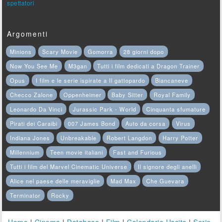
spettatori
Argomenti
Minions
Scary Movie
Gomorra
28 giorni dopo
Now You See Me
M3gan
Tutti i film dedicati a Dragon Trainer
Opus
I film e le serie ispirate a Il gattopardo
Biancaneve
Checco Zalone
Oppenheimer
Baby Sitter
Royal Family
Leonardo Da Vinci
Jurassic Park - World
Cinquanta sfumature
Pirati dei Caraibi
007 James Bond
Auto da corsa
Virus
Indiana Jones
Unbreakable
Robert Langdon
Harry Potter
Millennium
Teen movie italiani
Fast and Furious
Tutti i film del Marvel Cinematic Universe
Il signore degli anelli
Alice nel paese delle meraviglie
Mad Max
Che Guevara
Terminator
Rocky