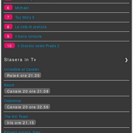
6
Michael
7
Toy Story 5
8
Le città di pianura
9
Il bene comune
10
Il Diavolo veste Prada 2
Stasera in Tv
❯
Un'estate ai Caraibi
Rete4 ore 21.35
Beast
Canale 20 ore 21.08
Overdrive
Canale 20 ore 22.56
The Kill Team
Iris ore 21.15
Provaci ancora, Sam