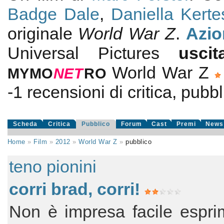
Badge Dale
,
Daniella Kerte
originale
World War Z
.
Azio
Universal Pictures
usc
World War Z
MYMO
NE
T
RO
-1
recensioni di critica, pubbl
Scheda
Critica
Pubblico
Forum
Cast
Premi
News
Home
»
Film
»
2012
»
World War Z
»
pubblico
teno pionini
corri brad, corri!
Non è impresa facile espri