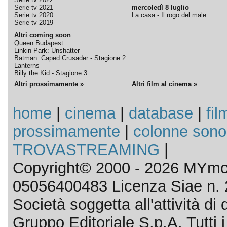
Serie tv 2021
mercoledì 8 luglio
Serie tv 2020
La casa - Il rogo del male
Serie tv 2019
Altri coming soon
Queen Budapest
Linkin Park: Unshatter
Batman: Caped Crusader - Stagione 2
Lanterns
Billy the Kid - Stagione 3
Altri prossimamente »
Altri film al cinema »
home
|
cinema
|
database
|
fil
prossimamente
|
colonne sono
TROVASTREAMING
|
Copyright© 2000 - 2026 MYmov
05056400483 Licenza Siae n. 
Società soggetta all'attività d
Gruppo Editoriale S.p.A. Tutti i d