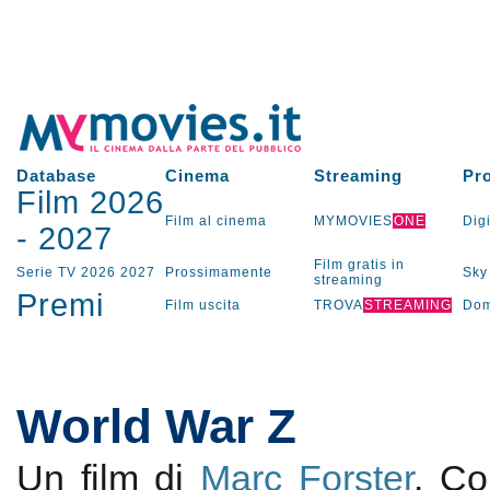
Database
Cinema
Streaming
Pr
Film 2026
Film al cinema
MYMOVIES
ONE
Digi
-
2027
Film gratis in
Serie TV
2026
2027
Prossimamente
Sky
streaming
Premi
Film uscita
TROVA
STREAMING
Dom
World War Z
Un film di
Marc Forster
. C