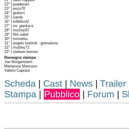
22° |
purplerain
23° |
enzo70
24° |
giulioct
25° |
sands
26° |
killbillvol2
27° |
mr. gianluca
28° |
mickey97
29° |
film eater
30° |
mrmettiu
31° |
angelo bottiroli - giornalista
32° |
muttley72
33° |
stefano borroni
Rassegna stampa
Joe Morgenstern
Mariarosa Mancuso
Valerio Caprara
Scheda
|
Cast
|
News
|
Trailer
Stampa
|
Pubblico
|
Forum
|
S