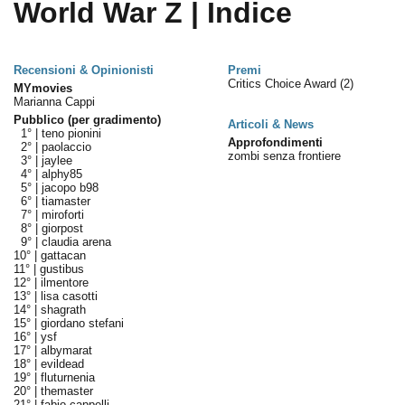
World War Z | Indice
Recensioni & Opinionisti
Premi
Critics Choice Award
(2)
MYmovies
Marianna Cappi
Pubblico (per gradimento)
Articoli & News
1° |
teno pionini
Approfondimenti
2° |
paolaccio
zombi senza frontiere
3° |
jaylee
4° |
alphy85
5° |
jacopo b98
6° |
tiamaster
7° |
miroforti
8° |
giorpost
9° |
claudia arena
10° |
gattacan
11° |
gustibus
12° |
ilmentore
13° |
lisa casotti
14° |
shagrath
15° |
giordano stefani
16° |
ysf
17° |
albymarat
18° |
evildead
19° |
fluturnenia
20° |
themaster
21° |
fabio cappelli