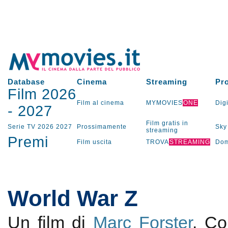
Database
Cinema
Streaming
Pr
Film 2026
Film al cinema
MYMOVIES
ONE
Digi
-
2027
Film gratis in
Serie TV
2026
2027
Prossimamente
Sky
streaming
Premi
Film uscita
TROVA
STREAMING
Dom
World War Z
Un film di
Marc Forster
. C