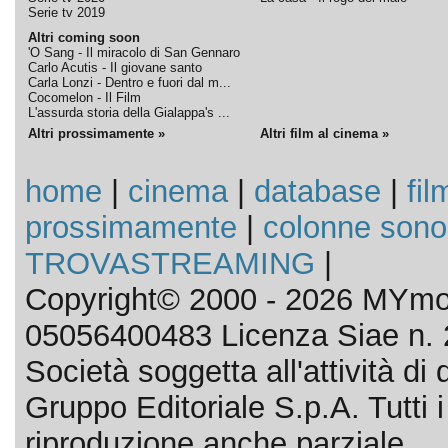
Serie tv 2019
Altri coming soon
'O Sang - Il miracolo di San Gennaro
Carlo Acutis - Il giovane santo
Carla Lonzi - Dentro e fuori dal m...
Cocomelon - Il Film
L'assurda storia della Gialappa's ...
Altri prossimamente »
Altri film al cinema »
home
|
cinema
|
database
|
fil
prossimamente
|
colonne sono
TROVASTREAMING
|
Copyright© 2000 - 2026 MYmov
05056400483 Licenza Siae n. 
Società soggetta all'attività d
Gruppo Editoriale S.p.A. Tutti i d
riproduzione anche parziale.