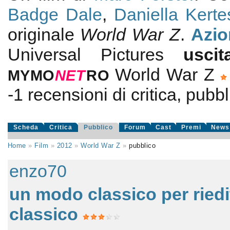
Badge Dale
,
Daniella Kerte
originale
World War Z
.
Azio
Universal Pictures
usc
World War Z
MYMO
NE
T
RO
-1
recensioni di critica, pubbl
Scheda
Critica
Pubblico
Forum
Cast
Premi
News
Home
»
Film
»
2012
»
World War Z
»
pubblico
enzo70
un modo classico per riedi
classico