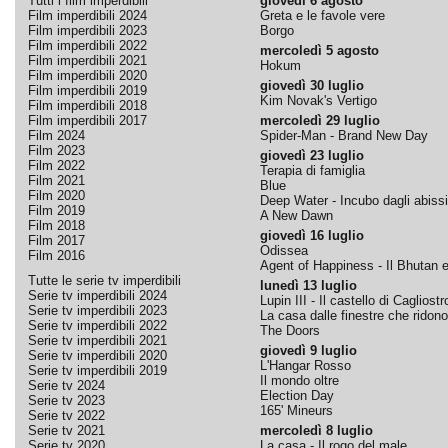
Tutti i film imperdibili
giovedì 6 agosto
Film imperdibili 2024
Greta e le favole vere
Film imperdibili 2023
Borgo
Film imperdibili 2022
mercoledì 5 agosto
Film imperdibili 2021
Hokum
Film imperdibili 2020
giovedì 30 luglio
Film imperdibili 2019
Kim Novak's Vertigo
Film imperdibili 2018
Film imperdibili 2017
mercoledì 29 luglio
Film 2024
Spider-Man - Brand New Day
Film 2023
giovedì 23 luglio
Film 2022
Terapia di famiglia
Film 2021
Blue
Film 2020
Deep Water - Incubo dagli abissi
Film 2019
A New Dawn
Film 2018
giovedì 16 luglio
Film 2017
Odissea
Film 2016
Agent of Happiness - Il Bhutan e 
Tutte le serie tv imperdibili
lunedì 13 luglio
Serie tv imperdibili 2024
Lupin III - Il castello di Cagliostr
Serie tv imperdibili 2023
La casa dalle finestre che ridono
Serie tv imperdibili 2022
The Doors
Serie tv imperdibili 2021
giovedì 9 luglio
Serie tv imperdibili 2020
L'Hangar Rosso
Serie tv imperdibili 2019
Il mondo oltre
Serie tv 2024
Election Day
Serie tv 2023
165' Mineurs
Serie tv 2022
Serie tv 2021
mercoledì 8 luglio
Serie tv 2020
La casa - Il rogo del male