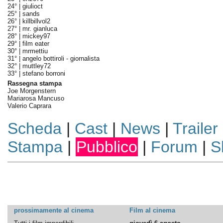
24° |
giulioct
25° |
sands
26° |
killbillvol2
27° |
mr. gianluca
28° |
mickey97
29° |
film eater
30° |
mrmettiu
31° |
angelo bottiroli - giornalista
32° |
muttley72
33° |
stefano borroni
Rassegna stampa
Joe Morgenstern
Mariarosa Mancuso
Valerio Caprara
Scheda
|
Cast
|
News
|
Trailer
Stampa
|
Pubblico
|
Forum
|
S
prossimamente al cinema
Film al cinema