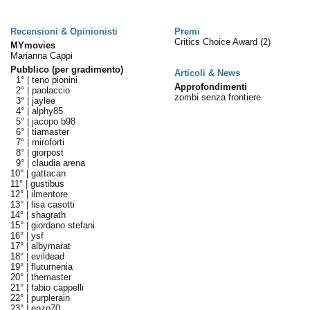
Recensioni & Opinionisti
Premi
Critics Choice Award
(2)
MYmovies
Marianna Cappi
Pubblico (per gradimento)
Articoli & News
1° |
teno pionini
Approfondimenti
2° |
paolaccio
zombi senza frontiere
3° |
jaylee
4° |
alphy85
5° |
jacopo b98
6° |
tiamaster
7° |
miroforti
8° |
giorpost
9° |
claudia arena
10° |
gattacan
11° |
gustibus
12° |
ilmentore
13° |
lisa casotti
14° |
shagrath
15° |
giordano stefani
16° |
ysf
17° |
albymarat
18° |
evildead
19° |
fluturnenia
20° |
themaster
21° |
fabio cappelli
22° |
purplerain
23° |
enzo70