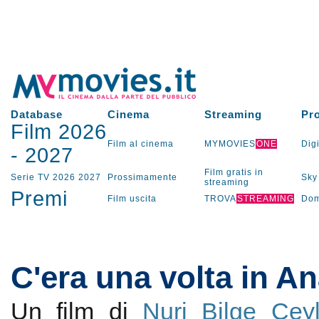
Database
Cinema
Streaming
Pr
Film 2026
Film al cinema
MYMOVIES
ONE
Digi
-
2027
Film gratis in
Serie TV
2026
2027
Prossimamente
Sky
streaming
Premi
Film uscita
TROVA
STREAMING
Dom
C'era una volta in An
Un film di
Nuri Bilge Cey