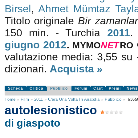
Birsel
,
Ahmet Mümtaz Tayl
Titolo originale
Bir zamanla
150 min. - Turchia
2011
.
giugno 2012
.
MYMO
NE
T
RO
valutazione media:
3,55
su
dizionari.
Acquista »
Scheda
Critica
Pubblico
Forum
Cast
Premi
News
Home
»
Film
»
2011
»
C'era Una Volta In Anatolia
»
Pubblico
»
6365
autolesionistico
di giaspoto