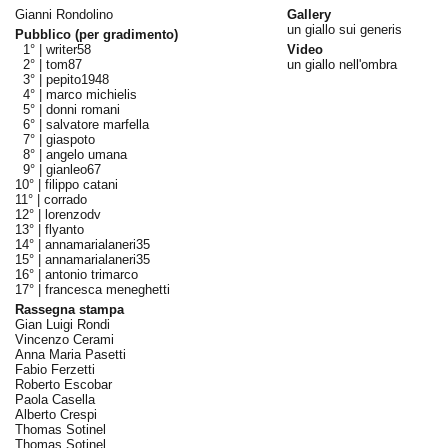
Gianni Rondolino
Gallery
un giallo sui generis
Pubblico (per gradimento)
1° |
writer58
Video
2° |
tom87
un giallo nell'ombra
3° |
pepito1948
4° |
marco michielis
5° |
donni romani
6° |
salvatore marfella
7° |
giaspoto
8° |
angelo umana
9° |
gianleo67
10° |
filippo catani
11° |
corrado
12° |
lorenzodv
13° |
flyanto
14° |
annamarialaneri35
15° |
annamarialaneri35
16° |
antonio trimarco
17° |
francesca meneghetti
Rassegna stampa
Gian Luigi Rondi
Vincenzo Cerami
Anna Maria Pasetti
Fabio Ferzetti
Roberto Escobar
Paola Casella
Alberto Crespi
Thomas Sotinel
Thomas Sotinel