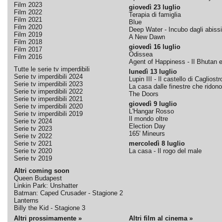
Film 2023
giovedì 23 luglio
Film 2022
Terapia di famiglia
Film 2021
Blue
Film 2020
Deep Water - Incubo dagli abissi
Film 2019
A New Dawn
Film 2018
giovedì 16 luglio
Film 2017
Odissea
Film 2016
Agent of Happiness - Il Bhutan e 
Tutte le serie tv imperdibili
lunedì 13 luglio
Serie tv imperdibili 2024
Lupin III - Il castello di Cagliostr
Serie tv imperdibili 2023
La casa dalle finestre che ridono
Serie tv imperdibili 2022
The Doors
Serie tv imperdibili 2021
giovedì 9 luglio
Serie tv imperdibili 2020
L'Hangar Rosso
Serie tv imperdibili 2019
Il mondo oltre
Serie tv 2024
Election Day
Serie tv 2023
165' Mineurs
Serie tv 2022
Serie tv 2021
mercoledì 8 luglio
Serie tv 2020
La casa - Il rogo del male
Serie tv 2019
Altri coming soon
Queen Budapest
Linkin Park: Unshatter
Batman: Caped Crusader - Stagione 2
Lanterns
Billy the Kid - Stagione 3
Altri prossimamente »
Altri film al cinema »