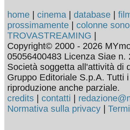
home
|
cinema
|
database
|
fil
prossimamente
|
colonne sono
TROVASTREAMING
|
Copyright© 2000 - 2026 MYmov
05056400483 Licenza Siae n. 
Società soggetta all'attività d
Gruppo Editoriale S.p.A. Tutti i d
riproduzione anche parziale.
credits
|
contatti
|
redazione@m
Normativa sulla privacy
|
Termi