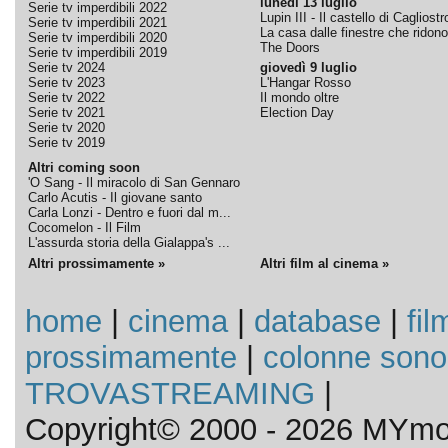
lunedì 13 luglio
Serie tv imperdibili 2022
Lupin III - Il castello di Cagliostr
Serie tv imperdibili 2021
La casa dalle finestre che ridono
Serie tv imperdibili 2020
The Doors
Serie tv imperdibili 2019
Serie tv 2024
giovedì 9 luglio
Serie tv 2023
L'Hangar Rosso
Serie tv 2022
Il mondo oltre
Serie tv 2021
Election Day
Serie tv 2020
Serie tv 2019
Altri coming soon
'O Sang - Il miracolo di San Gennaro
Carlo Acutis - Il giovane santo
Carla Lonzi - Dentro e fuori dal m...
Cocomelon - Il Film
L'assurda storia della Gialappa's ...
Altri prossimamente »
Altri film al cinema »
home
|
cinema
|
database
|
fil
prossimamente
|
colonne sono
TROVASTREAMING
|
Copyright© 2000 - 2026 MYmov