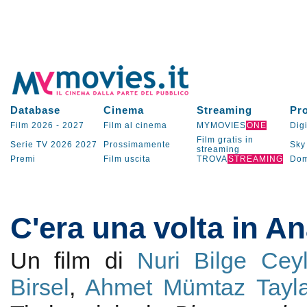
Database
Cinema
Streaming
Pr
Film 2026
-
2027
Film al cinema
MYMOVIES
ONE
Digi
Film gratis in
Serie TV
2026
2027
Prossimamente
Sky
streaming
Premi
Film uscita
TROVA
STREAMING
Dom
C'era una volta in An
Un film di
Nuri Bilge Cey
Birsel
,
Ahmet Mümtaz Tayl