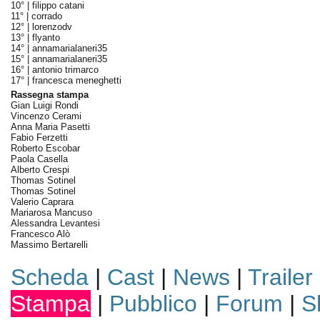
10° |
filippo catani
11° |
corrado
12° |
lorenzodv
13° |
flyanto
14° |
annamarialaneri35
15° |
annamarialaneri35
16° |
antonio trimarco
17° |
francesca meneghetti
Rassegna stampa
Gian Luigi Rondi
Vincenzo Cerami
Anna Maria Pasetti
Fabio Ferzetti
Roberto Escobar
Paola Casella
Alberto Crespi
Thomas Sotinel
Thomas Sotinel
Valerio Caprara
Mariarosa Mancuso
Alessandra Levantesi
Francesco Alò
Massimo Bertarelli
Scheda
|
Cast
|
News
|
Trailer
Stampa
|
Pubblico
|
Forum
|
S