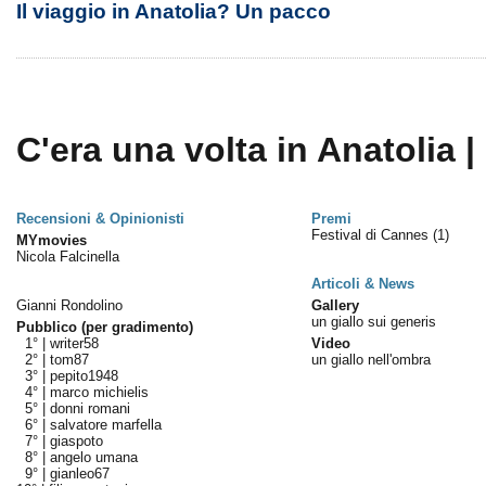
Il viaggio in Anatolia? Un pacco
C'era una volta in Anatolia |
Recensioni & Opinionisti
Premi
Festival di Cannes
(1)
MYmovies
Nicola Falcinella
Articoli & News
Gianni Rondolino
Gallery
un giallo sui generis
Pubblico (per gradimento)
1° |
writer58
Video
2° |
tom87
un giallo nell'ombra
3° |
pepito1948
4° |
marco michielis
5° |
donni romani
6° |
salvatore marfella
7° |
giaspoto
8° |
angelo umana
9° |
gianleo67