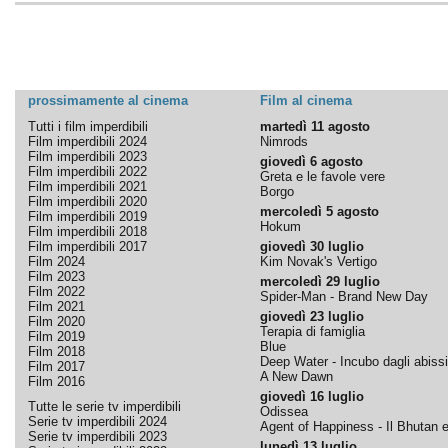
prossimamente al cinema
Film al cinema
Tutti i film imperdibili
martedì 11 agosto
Film imperdibili 2024
Nimrods
Film imperdibili 2023
giovedì 6 agosto
Film imperdibili 2022
Greta e le favole vere
Film imperdibili 2021
Borgo
Film imperdibili 2020
mercoledì 5 agosto
Film imperdibili 2019
Hokum
Film imperdibili 2018
Film imperdibili 2017
giovedì 30 luglio
Film 2024
Kim Novak's Vertigo
Film 2023
mercoledì 29 luglio
Film 2022
Spider-Man - Brand New Day
Film 2021
giovedì 23 luglio
Film 2020
Terapia di famiglia
Film 2019
Blue
Film 2018
Deep Water - Incubo dagli abissi
Film 2017
A New Dawn
Film 2016
giovedì 16 luglio
Tutte le serie tv imperdibili
Odissea
Serie tv imperdibili 2024
Agent of Happiness - Il Bhutan e 
Serie tv imperdibili 2023
lunedì 13 luglio