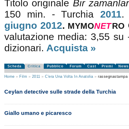
Titolo originale
Bir zamanla
150 min. - Turchia
2011
.
giugno 2012
.
MYMO
NE
T
RO
valutazione media:
3,55
su
dizionari.
Acquista »
Scheda
Critica
Pubblico
Forum
Cast
Premi
News
Home
»
Film
»
2011
»
C'era Una Volta In Anatolia
»
rassegnastampa
Ceylan detective sulle strade della Turchia
Giallo umano e picaresco