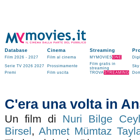
Database
Cinema
Streaming
Pr
Film 2026
-
2027
Film al cinema
MYMOVIES
ONE
Digi
Film gratis in
Serie TV
2026
2027
Prossimamente
Sky
streaming
Premi
Film uscita
TROVA
STREAMING
Dom
C'era una volta in An
Un film di
Nuri Bilge Cey
Birsel
,
Ahmet Mümtaz Tayl