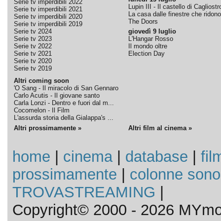
Serie tv imperdibili 2022
Lupin III - Il castello di Cagliostr
Serie tv imperdibili 2021
La casa dalle finestre che ridono
Serie tv imperdibili 2020
The Doors
Serie tv imperdibili 2019
Serie tv 2024
giovedì 9 luglio
Serie tv 2023
L'Hangar Rosso
Serie tv 2022
Il mondo oltre
Serie tv 2021
Election Day
Serie tv 2020
Serie tv 2019
Altri coming soon
'O Sang - Il miracolo di San Gennaro
Carlo Acutis - Il giovane santo
Carla Lonzi - Dentro e fuori dal m...
Cocomelon - Il Film
L'assurda storia della Gialappa's ...
Altri prossimamente »
Altri film al cinema »
home
|
cinema
|
database
|
fil
prossimamente
|
colonne sono
TROVASTREAMING
|
Copyright© 2000 - 2026 MYmov