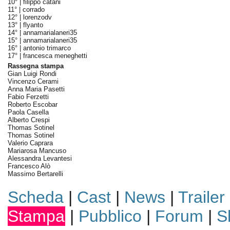
10° |
filippo catani
11° |
corrado
12° |
lorenzodv
13° |
flyanto
14° |
annamarialaneri35
15° |
annamarialaneri35
16° |
antonio trimarco
17° |
francesca meneghetti
Rassegna stampa
Gian Luigi Rondi
Vincenzo Cerami
Anna Maria Pasetti
Fabio Ferzetti
Roberto Escobar
Paola Casella
Alberto Crespi
Thomas Sotinel
Thomas Sotinel
Valerio Caprara
Mariarosa Mancuso
Alessandra Levantesi
Francesco Alò
Massimo Bertarelli
Scheda
|
Cast
|
News
|
Trailer
Stampa
|
Pubblico
|
Forum
|
S