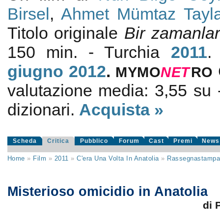
Birsel
,
Ahmet Mümtaz Tayl
Titolo originale
Bir zamanla
150 min. - Turchia
2011
.
giugno 2012
.
MYMO
NE
T
RO
valutazione media:
3,55
su
dizionari.
Acquista »
Scheda
Critica
Pubblico
Forum
Cast
Premi
News
Home
»
Film
»
2011
»
C'era Una Volta In Anatolia
»
Rassegnastamp
Misterioso omicidio in Anatolia
di 