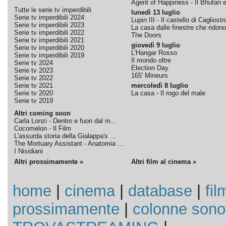
Agent of Happiness - Il Bhutan e 
Tutte le serie tv imperdibili
lunedì 13 luglio
Serie tv imperdibili 2024
Lupin III - Il castello di Cagliostr
Serie tv imperdibili 2023
La casa dalle finestre che ridono
Serie tv imperdibili 2022
The Doors
Serie tv imperdibili 2021
giovedì 9 luglio
Serie tv imperdibili 2020
L'Hangar Rosso
Serie tv imperdibili 2019
Il mondo oltre
Serie tv 2024
Election Day
Serie tv 2023
165' Mineurs
Serie tv 2022
Serie tv 2021
mercoledì 8 luglio
Serie tv 2020
La casa - Il rogo del male
Serie tv 2019
Altri coming soon
Carla Lonzi - Dentro e fuori dal m...
Cocomelon - Il Film
L'assurda storia della Gialappa's ...
The Mortuary Assistant - Anatomia ...
I Nisidiani
Altri prossimamente »
Altri film al cinema »
home
|
cinema
|
database
|
fil
prossimamente
|
colonne sono