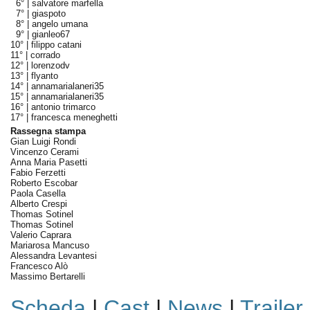
6° |
salvatore marfella
7° |
giaspoto
8° |
angelo umana
9° |
gianleo67
10° |
filippo catani
11° |
corrado
12° |
lorenzodv
13° |
flyanto
14° |
annamarialaneri35
15° |
annamarialaneri35
16° |
antonio trimarco
17° |
francesca meneghetti
Rassegna stampa
Gian Luigi Rondi
Vincenzo Cerami
Anna Maria Pasetti
Fabio Ferzetti
Roberto Escobar
Paola Casella
Alberto Crespi
Thomas Sotinel
Thomas Sotinel
Valerio Caprara
Mariarosa Mancuso
Alessandra Levantesi
Francesco Alò
Massimo Bertarelli
Scheda
|
Cast
|
News
|
Trailer