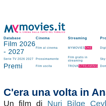
Database
Cinema
Streaming
Pr
Film 2026
Film al cinema
MYMOVIES
ONE
Digi
-
2027
Film gratis in
Serie TV
2026
2027
Prossimamente
Sky
streaming
Premi
Film uscita
TROVA
STREAMING
Dom
C'era una volta in An
Un film di
Nuri Bilge Cey