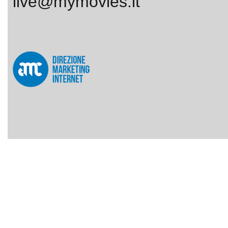
live@mymovies.it