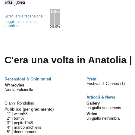
Sì
No
Scrivi la tua recensione
Leggi i commenti del
pubblico
0%
0%
C'era una volta in Anatolia |
Recensioni & Opinionisti
Premi
Festival di Cannes
(1)
MYmovies
Nicola Falcinella
Articoli & News
Gianni Rondolino
Gallery
un giallo sui generis
Pubblico (per gradimento)
1° |
writer58
Video
2° |
tom87
un giallo nell'ombra
3° |
pepito1948
4° |
marco michielis
5° |
donni romani