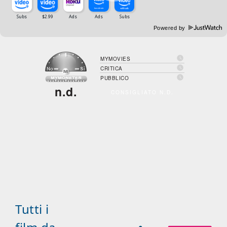
Powered by

MYMOVIES

CRITICA

PUBBLICO
n.d.
CONSIGLIATO N.D.
Tutti i