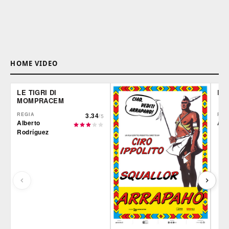
HOME VIDEO
LE TIGRI DI
DE
MOMPRACEM
REGIA
3.34
REG
/5
Alberto
Ale
Rodríguez