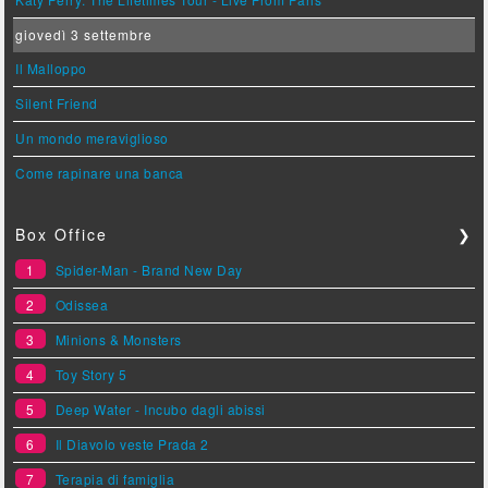
giovedì 3 settembre
Il Malloppo
Silent Friend
Un mondo meraviglioso
Come rapinare una banca
Box Office
❯
1
Spider-Man - Brand New Day
2
Odissea
3
Minions & Monsters
4
Toy Story 5
5
Deep Water - Incubo dagli abissi
6
Il Diavolo veste Prada 2
7
Terapia di famiglia