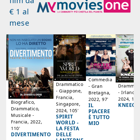
film da
€ 1 al
mese
Commedia
ico
Drammatico
Drammati
- Gran
- Giappone,
- Irlanda,
Bretagna,
'
Francia,
2024, 105
2022, 97'
Biografico,
Singapore,
KNEECA
IL
Drammatico,
2024, 105'
PIACERE
Musicale -
SPIRIT
È TUTTO
Francia, 2022,
WORLD -
MIO
LA FESTA
110'
DELLE
DIVERTIMENTO