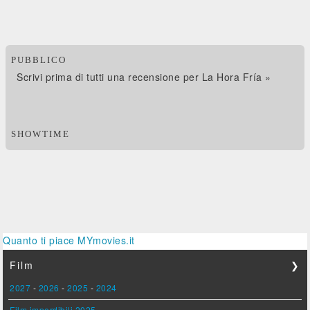
PUBBLICO
Scrivi prima di tutti una recensione per La Hora Fría »
SHOWTIME
Quanto ti piace MYmovies.it
Film
❯
2027
-
2026
-
2025
-
2024
Film imperdibili 2025