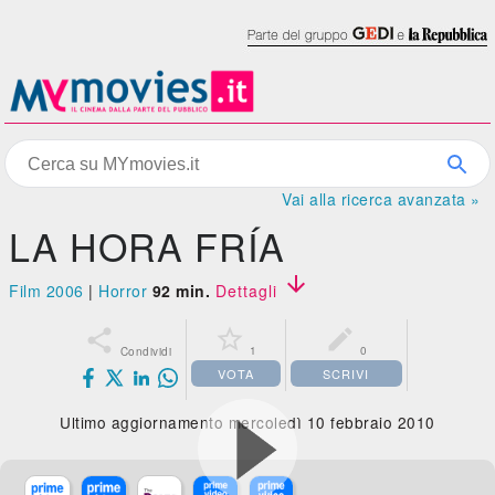
Vai alla ricerca avanzata »
LA HORA FRÍA

Film 2006
|
Horror
92 min.
Dettagli



1
0
Condividi
VOTA
SCRIVI
Ultimo aggiornamento mercoledì 10 febbraio 2010