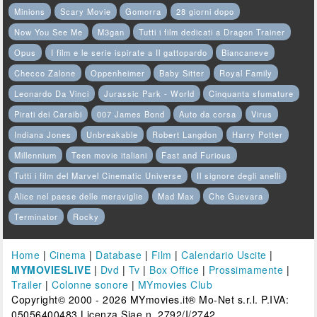
Minions
Scary Movie
Gomorra
28 giorni dopo
Now You See Me
M3gan
Tutti i film dedicati a Dragon Trainer
Opus
I film e le serie ispirate a Il gattopardo
Biancaneve
Checco Zalone
Oppenheimer
Baby Sitter
Royal Family
Leonardo Da Vinci
Jurassic Park - World
Cinquanta sfumature
Pirati dei Caraibi
007 James Bond
Auto da corsa
Virus
Indiana Jones
Unbreakable
Robert Langdon
Harry Potter
Millennium
Teen movie italiani
Fast and Furious
Tutti i film del Marvel Cinematic Universe
Il signore degli anelli
Alice nel paese delle meraviglie
Mad Max
Che Guevara
Terminator
Rocky
Home
|
Cinema
|
Database
|
Film
|
Calendario Uscite
|
MYMOVIESLIVE
|
Dvd
|
Tv
|
Box Office
|
Prossimamente
|
Trailer
|
Colonne sonore
|
MYmovies Club
Copyright© 2000 - 2026 MYmovies.it® Mo-Net s.r.l. P.IVA:
05056400483 Licenza Siae n. 2792/I/2742.