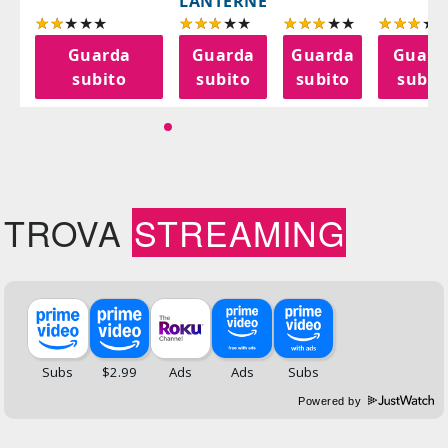
LANTERNE
a
Guarda
Guarda
Guarda
Guard
o
subito
subito
subito
subit
TROVA
STREAMING
Powered by