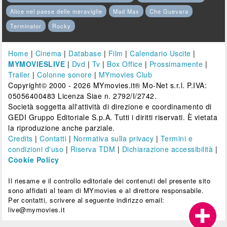
Alice nel paese delle meraviglie
Mad Max
Che Guevara
Terminator
Rocky
Home
|
Cinema
|
Database
|
Film
|
Calendario Uscite
|
MYMOVIESLIVE
|
Dvd
|
Tv
|
Box Office
|
Prossimamente
|
Trailer
|
Colonne sonore
|
MYmovies Club
Copyright© 2000 - 2026 MYmovies.it® Mo-Net s.r.l. P.IVA:
05056400483 Licenza Siae n. 2792/I/2742.
Società soggetta all'attività di direzione e coordinamento di
GEDI Gruppo Editoriale S.p.A. Tutti i diritti riservati. È vietata
la riproduzione anche parziale.
Credits
|
Contatti
|
Normativa sulla privacy
|
Termini e
condizioni d'uso
|
Riserva TDM
|
Dichiarazione accessibilità
|
Cookie Policy
Il riesame e il controllo editoriale dei contenuti del presente sito
sono affidati al team di MYmovies e al direttore responsabile.
Per contatti, scrivere al seguente indirizzo email:
live@mymovies.it