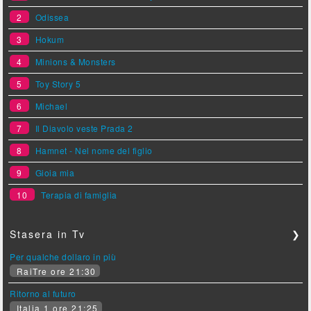
2
Odissea
3
Hokum
4
Minions & Monsters
5
Toy Story 5
6
Michael
7
Il Diavolo veste Prada 2
8
Hamnet - Nel nome del figlio
9
Gioia mia
10
Terapia di famiglia
Stasera in Tv
❯
Per qualche dollaro in più
RaiTre ore 21:30
Ritorno al futuro
Italia 1 ore 21:25