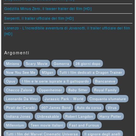
Godzilla Minus Zero, il teaser trailer del film [HD]
Serpenti, il trailer ufficiale del film [HD]
Lorenzo - L'incredibile avventura di Jovanotti, il trailer ufficiale del film
[HD]
Argomenti
Minions
Scary Movie
Gomorra
28 giorni dopo
Now You See Me
M3gan
Tutti i film dedicati a Dragon Trainer
Opus
I film e le serie ispirate a Il gattopardo
Biancaneve
Checco Zalone
Oppenheimer
Baby Sitter
Royal Family
Leonardo Da Vinci
Jurassic Park - World
Cinquanta sfumature
Pirati dei Caraibi
007 James Bond
Auto da corsa
Virus
Indiana Jones
Unbreakable
Robert Langdon
Harry Potter
Millennium
Teen movie italiani
Fast and Furious
Tutti i film del Marvel Cinematic Universe
Il signore degli anelli