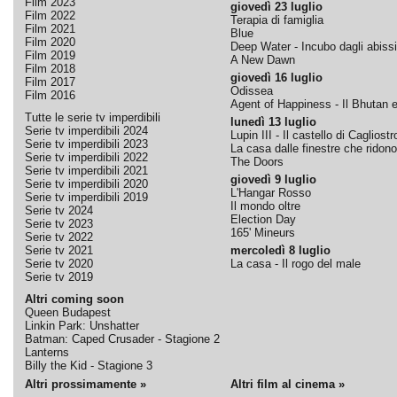
Film 2023
giovedì 23 luglio
Film 2022
Terapia di famiglia
Film 2021
Blue
Film 2020
Deep Water - Incubo dagli abissi
Film 2019
A New Dawn
Film 2018
giovedì 16 luglio
Film 2017
Odissea
Film 2016
Agent of Happiness - Il Bhutan e 
Tutte le serie tv imperdibili
lunedì 13 luglio
Serie tv imperdibili 2024
Lupin III - Il castello di Cagliostr
Serie tv imperdibili 2023
La casa dalle finestre che ridono
Serie tv imperdibili 2022
The Doors
Serie tv imperdibili 2021
giovedì 9 luglio
Serie tv imperdibili 2020
L'Hangar Rosso
Serie tv imperdibili 2019
Il mondo oltre
Serie tv 2024
Election Day
Serie tv 2023
165' Mineurs
Serie tv 2022
Serie tv 2021
mercoledì 8 luglio
Serie tv 2020
La casa - Il rogo del male
Serie tv 2019
Altri coming soon
Queen Budapest
Linkin Park: Unshatter
Batman: Caped Crusader - Stagione 2
Lanterns
Billy the Kid - Stagione 3
Altri prossimamente »
Altri film al cinema »