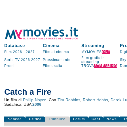
Database
Cinema
Streaming
Pr
Film 2026
-
2027
Film al cinema
MYMOVIES
ONE
Digi
Film gratis in
Serie TV
2026
2027
Prossimamente
Sky
streaming
Premi
Film uscita
TROVA
STREAMING
Dom
Catch a Fire
Un film di
Phillip Noyce
. Con
Tim Robbins
,
Robert Hobbs
,
Derek L
Sudafrica, USA
2006
.
Scheda
Critica
Pubblico
Forum
Cast
News
T