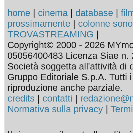
home
|
cinema
|
database
|
fil
prossimamente
|
colonne sono
TROVASTREAMING
|
Copyright© 2000 - 2026 MYmov
05056400483 Licenza Siae n. 
Società soggetta all'attività d
Gruppo Editoriale S.p.A. Tutti i d
riproduzione anche parziale.
credits
|
contatti
|
redazione@m
Normativa sulla privacy
|
Termi