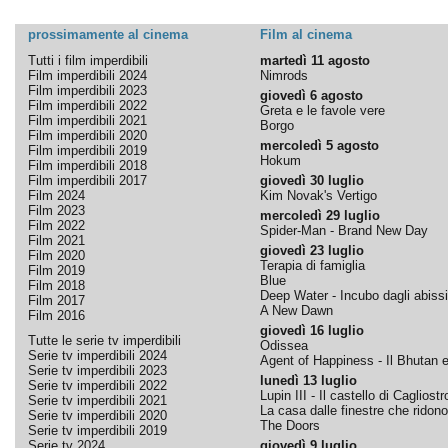
prossimamente al cinema
Film al cinema
Tutti i film imperdibili
martedì 11 agosto
Film imperdibili 2024
Nimrods
Film imperdibili 2023
giovedì 6 agosto
Film imperdibili 2022
Greta e le favole vere
Film imperdibili 2021
Borgo
Film imperdibili 2020
mercoledì 5 agosto
Film imperdibili 2019
Hokum
Film imperdibili 2018
Film imperdibili 2017
giovedì 30 luglio
Film 2024
Kim Novak's Vertigo
Film 2023
mercoledì 29 luglio
Film 2022
Spider-Man - Brand New Day
Film 2021
giovedì 23 luglio
Film 2020
Terapia di famiglia
Film 2019
Blue
Film 2018
Deep Water - Incubo dagli abissi
Film 2017
A New Dawn
Film 2016
giovedì 16 luglio
Tutte le serie tv imperdibili
Odissea
Serie tv imperdibili 2024
Agent of Happiness - Il Bhutan e 
Serie tv imperdibili 2023
lunedì 13 luglio
Serie tv imperdibili 2022
Lupin III - Il castello di Cagliostr
Serie tv imperdibili 2021
La casa dalle finestre che ridono
Serie tv imperdibili 2020
The Doors
Serie tv imperdibili 2019
Serie tv 2024
giovedì 9 luglio