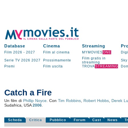
Database
Cinema
Streaming
Pr
Film 2026
-
2027
Film al cinema
MYMOVIES
ONE
Digi
Film gratis in
Serie TV
2026
2027
Prossimamente
Sky
streaming
Premi
Film uscita
TROVA
STREAMING
Dom
Catch a Fire
Un film di
Phillip Noyce
. Con
Tim Robbins
,
Robert Hobbs
,
Derek L
Sudafrica, USA
2006
.
Scheda
Critica
Pubblico
Forum
Cast
News
T