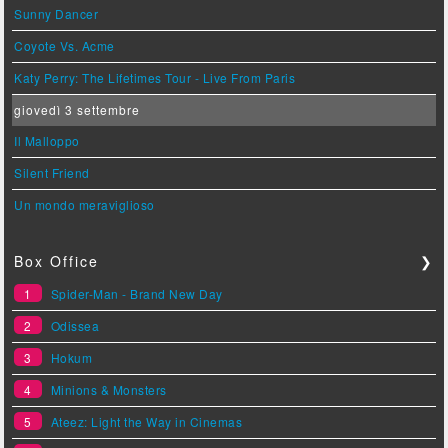
Sunny Dancer
Coyote Vs. Acme
Katy Perry: The Lifetimes Tour - Live From Paris
giovedì 3 settembre
Il Malloppo
Silent Friend
Un mondo meraviglioso
Box Office
❯
1
Spider-Man - Brand New Day
2
Odissea
3
Hokum
4
Minions & Monsters
5
Ateez: Light the Way in Cinemas