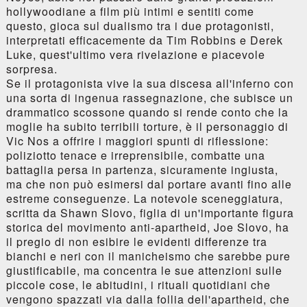
hollywoodiane a film più intimi e sentiti come
questo, gioca sul dualismo tra i due protagonisti,
interpretati efficacemente da Tim Robbins e Derek
Luke, quest'ultimo vera rivelazione e piacevole
sorpresa.
Se il protagonista vive la sua discesa all'inferno con
una sorta di ingenua rassegnazione, che subisce un
drammatico scossone quando si rende conto che la
moglie ha subito terribili torture, è il personaggio di
Vic Nos a offrire i maggiori spunti di riflessione:
poliziotto tenace e irreprensibile, combatte una
battaglia persa in partenza, sicuramente ingiusta,
ma che non può esimersi dal portare avanti fino alle
estreme conseguenze. La notevole sceneggiatura,
scritta da Shawn Slovo, figlia di un'importante figura
storica del movimento anti-apartheid, Joe Slovo, ha
il pregio di non esibire le evidenti differenze tra
bianchi e neri con il manicheismo che sarebbe pure
giustificabile, ma concentra le sue attenzioni sulle
piccole cose, le abitudini, i rituali quotidiani che
vengono spazzati via dalla follia dell'apartheid, che