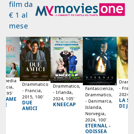
film da
€ 1 al
mese
mmedia
Dramm
Drammatico
Drammatico,
rancia,
- Franc
Fantascienza,
- Francia,
- Irlanda,
17, 95'
2024, 7
Drammatico,
2015, 100'
2024, 105'
ADAME
LA SC
- Danimarca,
DUE
KNEECAP
YDE
DI JO
Islanda,
AMICI
Norvegia,
2024, 100'
ETERNAL -
ODISSEA