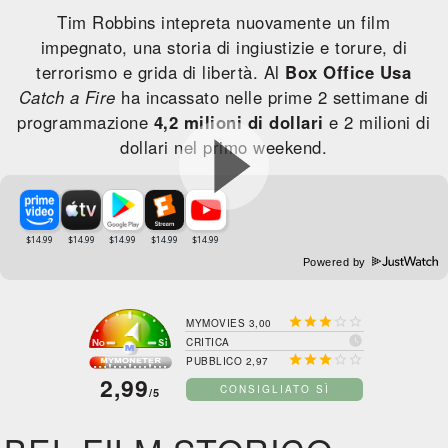
Tim Robbins intepreta nuovamente un film
impegnato, una storia di ingiustizie e torure, di
terrorismo e grida di libertà. Al
Box Office Usa
Catch a Fire
ha incassato nelle prime 2 settimane di
programmazione
4,2 milioni di dollari
e 2 milioni di
dollari nel primo weekend.
Powered by





MYMOVIES 3,00

CRITICA





PUBBLICO 2,97
2,99
CONSIGLIATO SÌ
/5