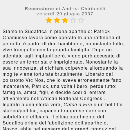
Recensione
di Andrea Chirichelli
venerdì 29 giugno 2007





Siamo in Sudafrica in piena apartheid: Patrick
Chamusso lavora come operaio in una raffineria di
petrolio, è padre di due bambine e, nonostante tutto,
vive tranquillo con la propria famiglia. Dopo un
attentato agli impianti però, viene però accusato di
essere un terrorista e imprigionato. Nonostante la
sua innocenza, si dichiara colpevole allorquando la
moglie viene torturata brutalmente. Liberato dal
poliziotto Vic Nos, che lo aveva erroneamente fatto
incarcerare, Patrick, una volta libero, perde tutto:
famiglia, amici, figli, e decide così di entrare
attivamente nell'African National Congress...
Ispirato a una storia vera,
Catch a Fire
è un bel film
storico/politico, capace di rappresentare con
sobrietà ed efficacia il clima opprimente del
Sudafica prima dell'abolizione dell'apartheid.
Noyce, abile nel passare dalle grandi produzioni