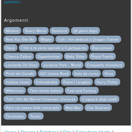
spettatori
Argomenti
Minions
Scary Movie
Gomorra
28 giorni dopo
Now You See Me
M3gan
Tutti i film dedicati a Dragon Trainer
Opus
I film e le serie ispirate a Il gattopardo
Biancaneve
Checco Zalone
Oppenheimer
Baby Sitter
Royal Family
Leonardo Da Vinci
Jurassic Park - World
Cinquanta sfumature
Pirati dei Caraibi
007 James Bond
Auto da corsa
Virus
Indiana Jones
Unbreakable
Robert Langdon
Harry Potter
Millennium
Teen movie italiani
Fast and Furious
Tutti i film del Marvel Cinematic Universe
Il signore degli anelli
Alice nel paese delle meraviglie
Mad Max
Che Guevara
Terminator
Rocky