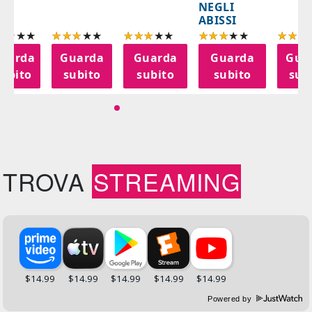
NEGLI
ABISSI
uarda
Guarda
Guarda
Guarda
Gua
subito
subito
subito
subito
sub
TROVA
STREAMING
Powered by