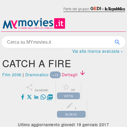
Vai alla ricerca avanzata »
CATCH A FIRE

Film 2006
|
Drammatico
Dettagli
+13


35
Condividi
VOTA


1
SCRIVI
Ultimo aggiornamento giovedì 19 gennaio 2017