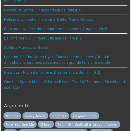
e minoritario
Coyote Vs. Acme, il nuovo trailer del film [HD]
Hokum è sul podio, insieme a Spider Man e Odissea
Stasera in tv: i film da non perdere di venerdì 7 agosto 2026
La Città dei Vivi, il trailer ufficiale del film [HD]
Addio a Francesco Guccini
Locarno 79: The Green Eyes, Fanny Liatard e Jérémy Trouilh
affrontano la loro opera seconda con grande tensione morale
Insidious - Fuori dall'altrove, il trailer finale del film [HD]
Grazie a Spider-Man e Odissea il box office 2026 supera i 50 milioni di
spettatori
Argomenti
Minions
Scary Movie
Gomorra
28 giorni dopo
Now You See Me
M3gan
Tutti i film dedicati a Dragon Trainer