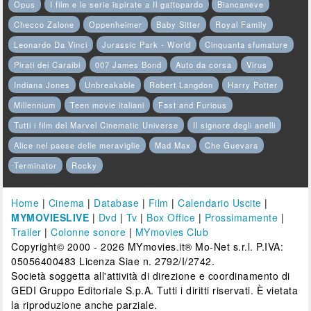
Opus
I film e le serie ispirate a Il gattopardo
Biancaneve
Checco Zalone
Oppenheimer
Baby Sitter
Royal Family
Leonardo Da Vinci
Jurassic Park - World
Cinquanta sfumature
Pirati dei Caraibi
007 James Bond
Auto da corsa
Virus
Indiana Jones
Unbreakable
Robert Langdon
Harry Potter
Millennium
Teen movie italiani
Fast and Furious
Tutti i film del Marvel Cinematic Universe
Il signore degli anelli
Alice nel paese delle meraviglie
Mad Max
Che Guevara
Terminator
Rocky
Home
|
Cinema
|
Database
|
Film
|
Calendario Uscite
|
MYMOVIESLIVE
|
Dvd
|
Tv
|
Box Office
|
Prossimamente
|
Trailer
|
Colonne sonore
|
MYmovies Club
Copyright© 2000 - 2026 MYmovies.it® Mo-Net s.r.l. P.IVA:
05056400483 Licenza Siae n. 2792/I/2742.
Società soggetta all'attività di direzione e coordinamento di
GEDI Gruppo Editoriale S.p.A. Tutti i diritti riservati. È vietata
la riproduzione anche parziale.