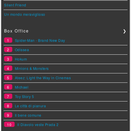
Silent Friend
Un mondo meraviglioso
Box Office
❯
1
Spider-Man - Brand New Day
2
Odissea
3
Hokum
4
Minions & Monsters
5
Ateez: Light the Way in Cinemas
6
Michael
7
Toy Story 5
8
Le città di pianura
9
Il bene comune
10
Il Diavolo veste Prada 2