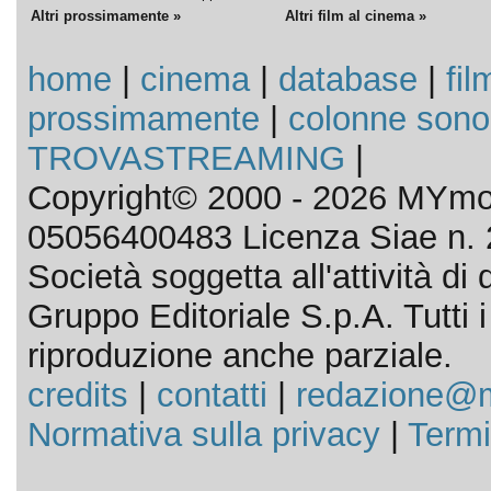
Altri prossimamente »
Altri film al cinema »
home
|
cinema
|
database
|
fil
prossimamente
|
colonne sono
TROVASTREAMING
|
Copyright© 2000 - 2026 MYmov
05056400483 Licenza Siae n. 
Società soggetta all'attività d
Gruppo Editoriale S.p.A. Tutti i d
riproduzione anche parziale.
credits
|
contatti
|
redazione@m
Normativa sulla privacy
|
Termi