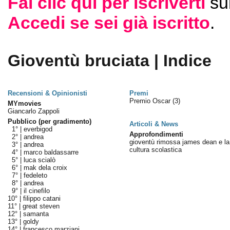
Fai clic qui per iscriverti
su
Accedi se sei già iscritto
.
Gioventù bruciata | Indice
Recensioni & Opinionisti
Premi
Premio Oscar
(3)
MYmovies
Giancarlo Zappoli
Pubblico (per gradimento)
Articoli & News
1° |
everbigod
Approfondimenti
2° |
andrea
gioventù rimossa james dean e la
3° |
andrea
cultura scolastica
4° |
marco baldassarre
5° |
luca scialò
6° |
mak dela croix
7° |
fedeleto
8° |
andrea
9° |
il cinefilo
10° |
filippo catani
11° |
great steven
12° |
samanta
13° |
goldy
14° |
francesco marziani