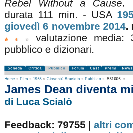
Rebel Without a Cause
.
durata 111 min. - USA
19
giovedì 6
novembre 2014
.
valutazione media:
pubblico e dizionari.
Scheda
Critica
Pubblico
Forum
Cast
Premi
News
Home
»
Film
»
1955
»
Gioventù Bruciata
»
Pubblico
»
531006
»
James Dean diventa m
di Luca Scialò
Feedback: 79755 |
altri co