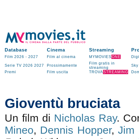
Database
Cinema
Streaming
Pr
Film 2026
-
2027
Film al cinema
MYMOVIES
ONE
Digi
Film gratis in
Serie TV
2026
2027
Prossimamente
Sky
streaming
Premi
Film uscita
TROVA
STREAMING
Dom
Gioventù bruciata
Un film di
Nicholas Ray
. C
Mineo
,
Dennis Hopper
,
Jim