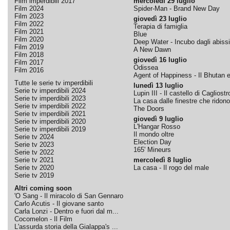
Film imperdibili 2017
mercoledì 29 luglio
Film 2024
Spider-Man - Brand New Day
Film 2023
giovedì 23 luglio
Film 2022
Terapia di famiglia
Film 2021
Blue
Film 2020
Deep Water - Incubo dagli abissi
Film 2019
A New Dawn
Film 2018
giovedì 16 luglio
Film 2017
Odissea
Film 2016
Agent of Happiness - Il Bhutan e 
Tutte le serie tv imperdibili
lunedì 13 luglio
Serie tv imperdibili 2024
Lupin III - Il castello di Cagliostr
Serie tv imperdibili 2023
La casa dalle finestre che ridono
Serie tv imperdibili 2022
The Doors
Serie tv imperdibili 2021
giovedì 9 luglio
Serie tv imperdibili 2020
L'Hangar Rosso
Serie tv imperdibili 2019
Il mondo oltre
Serie tv 2024
Election Day
Serie tv 2023
165' Mineurs
Serie tv 2022
Serie tv 2021
mercoledì 8 luglio
Serie tv 2020
La casa - Il rogo del male
Serie tv 2019
Altri coming soon
'O Sang - Il miracolo di San Gennaro
Carlo Acutis - Il giovane santo
Carla Lonzi - Dentro e fuori dal m...
Cocomelon - Il Film
L'assurda storia della Gialappa's ...