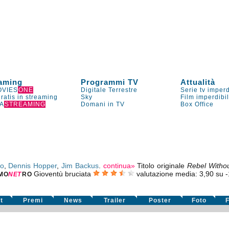
aming
Programmi TV
Attualità
VIES
ONE
Digitale Terrestre
Serie tv imperd
gratis in streaming
Sky
Film imperdibi
A
STREAMING
Domani in TV
Box Office
eo
,
Dennis Hopper
,
Jim Backus
.
continua»
Titolo originale
Rebel Witho
Gioventù bruciata
valutazione media:
3,90
su
-
MO
NE
T
RO
t
Premi
News
Trailer
Poster
Foto
F