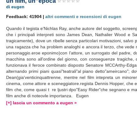
un film, un''epoca
di eugen
Feedback: 41904 |
altri commenti e recensioni di eugen
Quando il tegista e'Nichlas Ray, anche autore del soggetto, screen
che i principali interpreti sono James Dean, Nathalier Wood e Sal
tragicamente), dove un ribelle senza particolari motivazioni, salvo
una ragazza che ha problem analoghi e ancora il terzo, che vede n
personaggio.eroe eponimo)con l'attore, un surrogato del padre, dove
macchina sono all'ordine del giorno, con conseguenze tragiche, do
funzionava il feroce combinato disposto Senatore MCCArthy-Edga
alternando primi piani quasi"teatrali"al piano detto"ameircano"; d
Dean(gia'venticinquattrenne, mentre nel film intepreta un mino
cinema, come attore e sceneggiatore.regista Dennis Hopper, che e'qui
film che, come quasi t re ljustri dpo"Easy Rider"che segnano e 
film anche di noteovle importanza. Eugen
[+] lascia un commento a eugen »