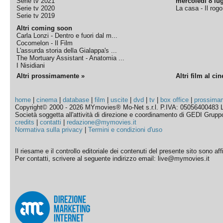
Serie tv 2021
mercoledì 8 lug
Serie tv 2020
La casa - Il rog
Serie tv 2019
Altri coming soon
Carla Lonzi - Dentro e fuori dal m...
Cocomelon - Il Film
L'assurda storia della Gialappa's ...
The Mortuary Assistant - Anatomia ...
I Nisidiani
Altri prossimamente »
Altri film al ci
home
|
cinema
|
database
|
film
|
uscite
|
dvd
|
tv
|
box office
|
prossima
Copyright© 2000 - 2026 MYmovies® Mo-Net s.r.l. P.IVA: 05056400483 L
Società soggetta all'attività di direzione e coordinamento di GEDI Gruppo E
credits
|
contatti
|
redazione@mymovies.it
Normativa sulla privacy
|
Termini e condizioni d'uso
Il riesame e il controllo editoriale dei contenuti del presente sito sono a
Per contatti, scrivere al seguente indirizzo email: live@mymovies.it