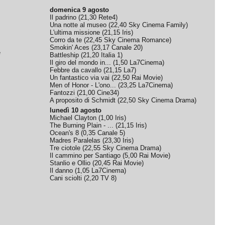
domenica 9 agosto
Il padrino
(
21,30
Rete4
)
Una notte al museo
(
22,40
Sky Cinema Family
)
L'ultima missione
(
21,15
Iris
)
Corro da te
(
22,45
Sky Cinema Romance
)
Smokin' Aces
(
23,17
Canale 20
)
e
Battleship
(
21,20
Italia 1
)
Il giro del mondo in...
(
1,50
La7Cinema
)
Febbre da cavallo
(
21,15
La7
)
Un fantastico via vai
(
22,50
Rai Movie
)
Men of Honor - L'ono...
(
23,25
La7Cinema
)
Fantozzi
(
21,00
Cine34
)
A proposito di Schmidt
(
22,50
Sky Cinema Drama
)
lunedì 10 agosto
Michael Clayton
(
1,00
Iris
)
The Burning Plain - ...
(
21,15
Iris
)
Ocean's 8
(
0,35
Canale 5
)
Madres Paralelas
(
23,30
Iris
)
Tre ciotole
(
22,55
Sky Cinema Drama
)
Il cammino per Santiago
(
5,00
Rai Movie
)
Stanlio e Ollio
(
20,45
Rai Movie
)
Il danno
(
1,05
La7Cinema
)
Cani sciolti
(
2,20
TV 8
)