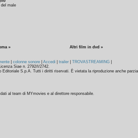
lio
o del male
nema »
Altri film in dvd »
mente
|
colonne sonore
|
Accedi
|
trailer
|
TROVASTREAMING
|
icenza Siae n. 2792/I/2742.
ditoriale S.p.A. Tutti i diritti riservati. È vietata la riproduzione anche parzia
ffidati al team di MYmovies e al direttore responsabile.