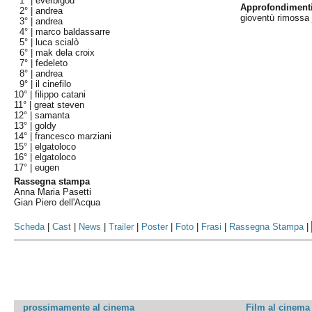
1° |
everbigod
Approfondiment
2° |
andrea
gioventù rimossa 
3° |
andrea
4° |
marco baldassarre
5° |
luca scialò
6° |
mak dela croix
7° |
fedeleto
8° |
andrea
9° |
il cinefilo
10° |
filippo catani
11° |
great steven
12° |
samanta
13° |
goldy
14° |
francesco marziani
15° |
elgatoloco
16° |
elgatoloco
17° |
eugen
Rassegna stampa
Anna Maria Pasetti
Gian Piero dell'Acqua
Scheda
|
Cast
|
News
|
Trailer
|
Poster
|
Foto
|
Frasi
|
Rassegna Stampa
|
prossimamente al cinema
Film al cinema