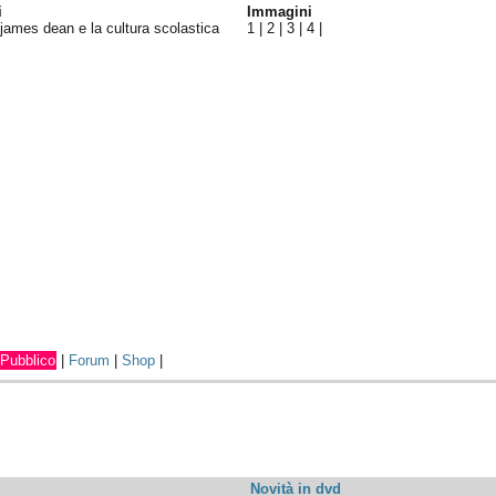
i
Immagini
james dean e la cultura scolastica
1
|
2
|
3
|
4
|
Pubblico
|
Forum
|
Shop
|
Novità in dvd