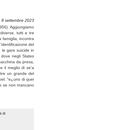
ì 8 settembre 2023
(1956). Aggiungiamo
verse, tutti e tre
 famiglia, incontra
dentificaizone del
 le gare suicide in
, dove negli States
macchina da presa,
e il meglio di se'a
dire un grande del
bel.."e¿uno di quei
che se non mancano
e di