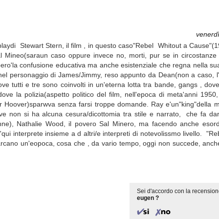
venerd
playdi Stewart Stern, il film , in questo caso"Rebel Whitout a Cause"
 Mineo(saraun caso oppure invece no, morti, pur se in circostanze di
 pero'la confusione educativa ma anche esistenziale che regna nella sua
el personaggio di James/Jimmy, reso appunto da Dean(non a caso, l''i
 tutti e tre sono coinvolti in un'eterna lotta tra bande, gangs , dove
ve la polizia(aspetto politico del film, nell'epoca di meta'anni 1950
r Hoover)sparwva senza farsi troppe domande. Ray e'un"king"della 
ove non si ha alcuna cesura/dicottomia tra stile e narrato, che fa dar
renne), Nathalie Wood, il povero Sal Minero, ma facendo anche esor
 interprete insieme a d altri/e interpreti di notevolissmo livello. "Re
marcano un'eopoca, cosa che , da vario tempo, oggi non succede, an
Sei d'accordo con la recension
eugen ?