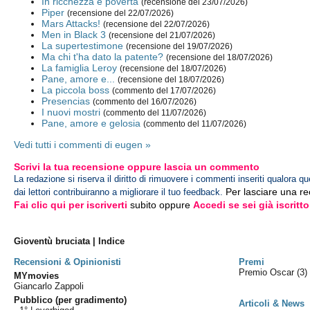
In ricchezza e povertà
(recensione del 23/07/2026)
Piper
(recensione del 22/07/2026)
Mars Attacks!
(recensione del 22/07/2026)
Men in Black 3
(recensione del 21/07/2026)
La supertestimone
(recensione del 19/07/2026)
Ma chi t'ha dato la patente?
(recensione del 18/07/2026)
La famiglia Leroy
(recensione del 18/07/2026)
Pane, amore e...
(recensione del 18/07/2026)
La piccola boss
(commento del 17/07/2026)
Presencias
(commento del 16/07/2026)
I nuovi mostri
(commento del 11/07/2026)
Pane, amore e gelosia
(commento del 11/07/2026)
Vedi tutti i commenti di eugen »
Scrivi la tua recensione oppure lascia un commento
La redazione si riserva il diritto di rimuovere i commenti inseriti qualora qu
Per lasciare una r
dai lettori contribuiranno a migliorare il tuo feedback.
Fai clic qui per iscriverti
subito oppure
Accedi se sei già iscritto
Gioventù bruciata | Indice
Recensioni & Opinionisti
Premi
Premio Oscar
(3)
MYmovies
Giancarlo Zappoli
Pubblico (per gradimento)
Articoli & News