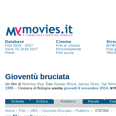
Database
Cinema
Stre
Film 2026
-
2027
Film al cinema
MYMO
Serie TV
2026
2027
Prossimamente
Film 
Premi
Film uscita
TROV
Gioventù bruciata
Un film di
Nicholas Ray
. Con
Natalie Wood
,
James Dean
,
Sal Min
1955
. - Cineteca di Bologna
uscita
giovedì 6
novembre 2014
.
MY
Scheda
Critica
Pubblico
Forum
Cas
Home
»
Film
»
1955
»
Gioventù Bruciata
»
Pubblico
»
1707334
»