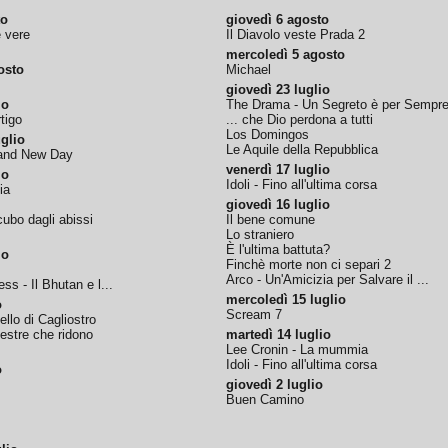
to
giovedì 6 agosto
e vere
Il Diavolo veste Prada 2
mercoledì 5 agosto
osto
Michael
giovedì 23 luglio
io
The Drama - Un Segreto è per Sempr
tigo
... che Dio perdona a tutti
Los Domingos
glio
Le Aquile della Repubblica
rand New Day
venerdì 17 luglio
io
Idoli - Fino all'ultima corsa
ia
giovedì 16 luglio
ubo dagli abissi
Il bene comune
Lo straniero
È l'ultima battuta?
io
Finchè morte non ci separi 2
Arco - Un'Amicizia per Salvare il ...
ss - Il Bhutan e l...
mercoledì 15 luglio
o
Scream 7
tello di Cagliostro
nestre che ridono
martedì 14 luglio
Lee Cronin - La mummia
Idoli - Fino all'ultima corsa
o
giovedì 2 luglio
Buen Camino