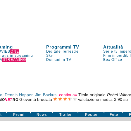
aming
Programmi TV
Attualità
VIES
ONE
Digitale Terrestre
Serie tv imperd
gratis in streaming
Sky
Film imperdibi
A
STREAMING
Domani in TV
Box Office
eo
,
Dennis Hopper
,
Jim Backus
.
continua»
Titolo originale
Rebel Witho
Gioventù bruciata
valutazione media:
3,90
su
-
MO
NE
T
RO
t
Premi
News
Trailer
Poster
Foto
F