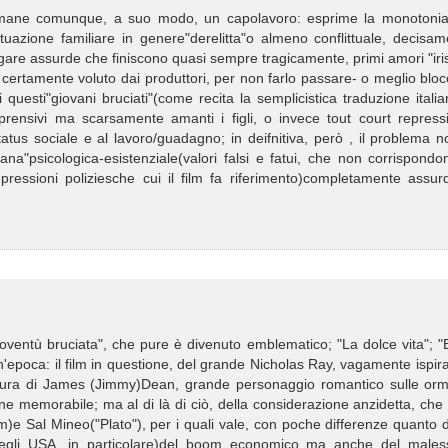
imane comunque, a suo modo, un capolavoro: esprime la monotonia
situazione familiare in genere"derelitta"o almeno conflittuale, decisa
 gare assurde che finiscono quasi sempre tragicamente, primi amori "iris
certamente voluto dai produttori, per non farlo passare- o meglio blo
i questi"giovani bruciati"(come recita la semplicistica traduzione itali
apprensivi ma scarsamente amanti i figli, o invece tout court repress
 status sociale e al lavoro/guadagno; in deifnitiva, però , il problema 
na"psicologica-esistenziale(valori falsi e fatui, che non corrispondo
epressioni poliziesche cui il film fa riferimento)completamente assu
ioventù bruciata", che pure è divenuto emblematico; "La dolce vita"; 
n'epoca: il film in questione, del grande Nicholas Ray, vagamente ispir
 figura di James (Jimmy)Dean, grande personaggio romantico sulle orm
one memorabile; ma al di là di ciò, della considerazione anzidetta, che
m)e Sal Mineo("Plato"), per i quali vale, con poche differenze quanto 
negli USA, in particolare)del boom economico ma anche del males