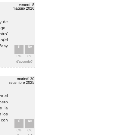
venerdì 8
maggio 2026
y de
oga.
tro'
eo(el
Easy
Sì
No
0%
0%
d'accordo?
martedì 30
settembre 2025
ra el
pero
e la
n los
 con
Sì
No
0%
0%