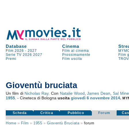
Database
Cinema
Stre
Film 2026
-
2027
Film al cinema
MYMO
Serie TV
2026
2027
Prossimamente
Film 
Premi
Film uscita
TROV
Gioventù bruciata
Un film di
Nicholas Ray
. Con
Natalie Wood
,
James Dean
,
Sal Min
1955
. - Cineteca di Bologna
uscita
giovedì 6
novembre 2014
.
MY
Scheda
Critica
Pubblico
Forum
Cas
Home
»
Film
»
1955
»
Gioventù Bruciata
»
forum