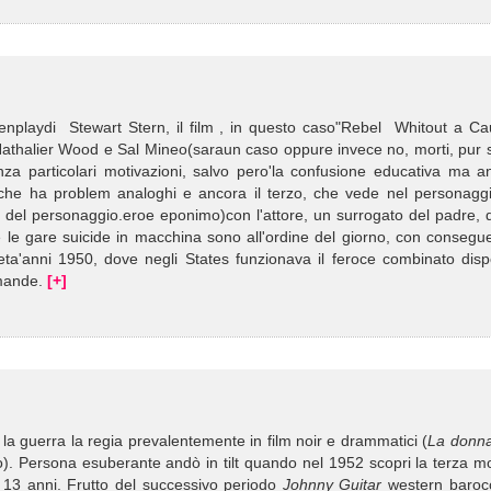
eenplaydi Stewart Stern, il film , in questo caso"Rebel Whitout a Ca
Nathalier Wood e Sal Mineo(saraun caso oppure invece no, morti, pur 
enza particolari motivazioni, salvo pero'la confusione educativa ma 
 che ha problem analoghi e ancora il terzo, che vede nel personaggi
 del personaggio.eroe eponimo)con l'attore, un surrogato del padre, 
ove le gare suicide in macchina sono all'ordine del giorno, con conseg
 meta'anni 1950, dove negli States funzionava il feroce combinato dis
omande.
[+]
 la guerra la regia prevalentemente in film noir e drammatici (
La donna
io). Persona esuberante andò in tilt quando nel 1952 scopri la terza m
di 13 anni. Frutto del successivo periodo
Johnny Guitar
western baroc