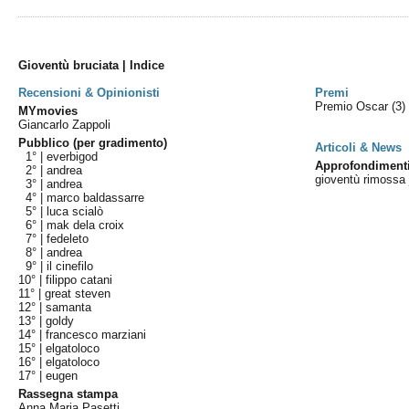
Gioventù bruciata | Indice
Recensioni & Opinionisti
Premi
Premio Oscar
(3)
MYmovies
Giancarlo Zappoli
Pubblico (per gradimento)
Articoli & News
1° |
everbigod
Approfondiment
2° |
andrea
gioventù rimossa 
3° |
andrea
4° |
marco baldassarre
5° |
luca scialò
6° |
mak dela croix
7° |
fedeleto
8° |
andrea
9° |
il cinefilo
10° |
filippo catani
11° |
great steven
12° |
samanta
13° |
goldy
14° |
francesco marziani
15° |
elgatoloco
16° |
elgatoloco
17° |
eugen
Rassegna stampa
Anna Maria Pasetti