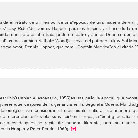
 da el retrato de un tiempo, de una"epoca", de una manera de vivir 
es"Easy Rider"de Dennis Hopper, para los hippies y el uso de la dr
ando, que pero estaba trabajando en teatro y James Dean se demons
otal", como tambien Nathalie Wood(la novia del potragonsita)y Sal Min
 como actor, Dennis Hopper, que sera' "Captain AMerica"en el citado "
scribio'tambien el escenario, 1955)es una pelicula epocal, que monst
si quieren)que despues de la ganancia en la Segunda Guerra Mundial(
teconolgico, sin considerar el crecimiento cultural, de manera qu
e referencias-asi'los blousons noir/ en Europa, la "beat gneeration"e
ec anos despues se repite de manera diferente, pero no mucho-
 Dennis Hopper y Peter Fonda, 1969).
[+]