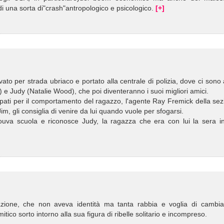
 di una sorta di"crash"antropologico e psicologico.
[+]
ato per strada ubriaco e portato alla centrale di polizia, dove ci sono 
 e Judy (Natalie Wood), che poi diventeranno i suoi migliori amici.
cupati per il comportamento del ragazzo, l'agente Ray Fremick della se
Jim, gli consiglia di venire da lui quando vuole per sfogarsi.
ouva scuola e riconosce Judy, la ragazza che era con lui la sera in
azione, che non aveva identità ma tanta rabbia e voglia di cambiar
ico sorto intorno alla sua figura di ribelle solitario e incompreso.