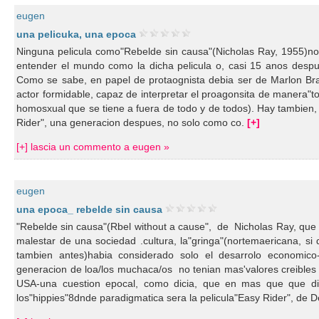
eugen
una pelicuka, una epoca
Ninguna pelicula como"Rebelde sin causa"(Nicholas Ray, 1955)nos
entender el mundo como la dicha pelicula o, casi 15 anos despu
Como se sabe, en papel de protaognista debia ser de Marlon Br
actor formidable, capaz de interpretar el proagonsita de manera"t
homosxual que se tiene a fuera de todo y de todos). Hay tambien,
Rider", una generacion despues, no solo como co.
[+]
[+] lascia un commento a eugen »
eugen
una epoca_ rebelde sin causa
"Rebelde sin causa"(Rbel without a cause", de Nicholas Ray, que e
malestar de una sociedad .cultura, la"gringa"(nortemaericana, 
tambien antes)habia considerado solo el desarrolo economico-
generacion de loa/los muchaca/os no tenian mas'valores creibles d
USA-una cuestion epocal, como dicia, que en mas que que di
los"hippies"8dnde paradigmatica sera la pelicula"Easy Rider", de