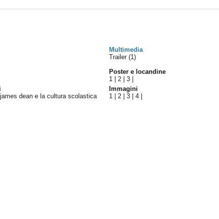
Multimedia
Trailer (1)
Poster e locandine
1
|
2
|
3
|
i
Immagini
james dean e la cultura scolastica
1
|
2
|
3
|
4
|