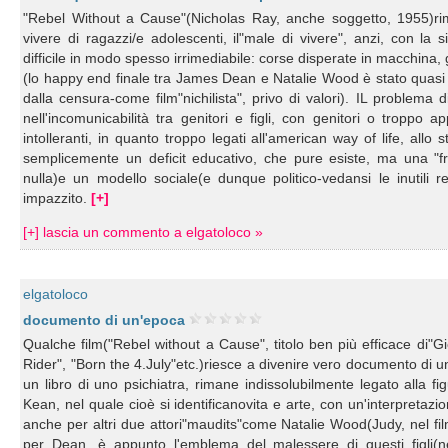
"Rebel Without a Cause"(Nicholas Ray, anche soggetto, 1955)r
vivere di ragazzi/e adolescenti, il"male di vivere", anzi, con la 
difficile in modo spesso irrimediabile: corse disperate in macchina,
(lo happy end finale tra James Dean e Natalie Wood è stato quasi 
dalla censura-come film"nichilista", privo di valori). IL problema d
nell'incomunicabilità tra genitori e figli, con genitori o troppo 
intolleranti, in quanto troppo legati all'american way of life, allo
semplicemente un deficit educativo, che pure esiste, ma una "fra
nulla)e un modello sociale(e dunque politico-vedansi le inutili r
impazzito.
[+]
[+] lascia un commento a elgatoloco »
elgatoloco
documento di un'epoca
Qualche film("Rebel without a Cause", titolo ben più efficace di"G
Rider", "Born the 4.July"etc.)riesce a divenire vero documento di u
un libro di uno psichiatra, rimane indissolubilmente legato alla
Kean, nel quale cioè si identificanovita e arte, con un'interpretazi
anche per altri due attori"maudits"come Natalie Wood(Judy, nel fil
per Dean, è appunto l'emblema del malessere di questi figli(