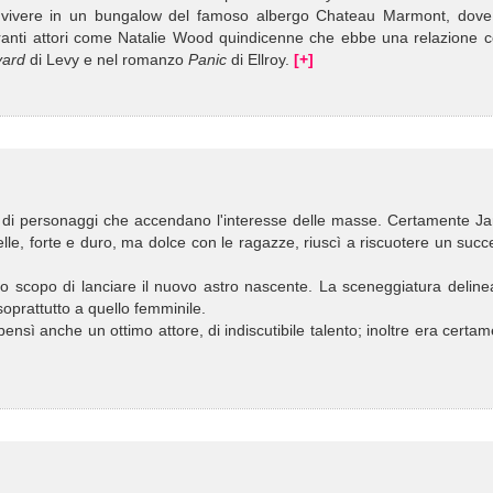
 vivere in un bungalow del famoso albergo Chateau Marmont, dove
spiranti attori come Natalie Wood quindicenne che ebbe una relazione c
vard
di Levy e nel romanzo
Panic
di Ellroy.
[+]
no di personaggi che accendano l'interesse delle masse. Certamente J
ibelle, forte e duro, ma dolce con le ragazze, riuscì a riscuotere un suc
llo scopo di lanciare il nuovo astro nascente. La sceneggiatura delin
oprattutto a quello femminile.
sì anche un ottimo attore, di indiscutibile talento; inoltre era certa