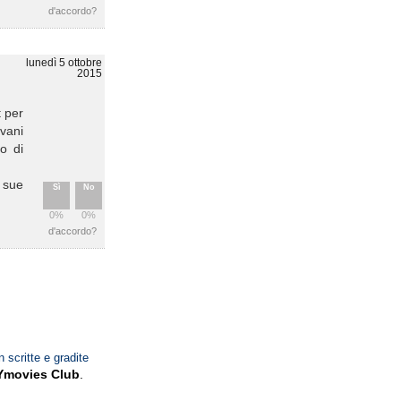
d'accordo?
lunedì 5 ottobre
2015
t per
ovani
o di
e sue
Sì
No
0%
0%
d'accordo?
n scritte e gradite
Ymovies Club
.