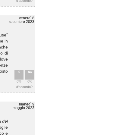
d'accordo?
venerdì 8
settembre 2023
use"
se in
anche
o di
dove
uenze
posto
Sì
No
0%
0%
d'accordo?
martedì 9
maggio 2023
 del
oglie
co e