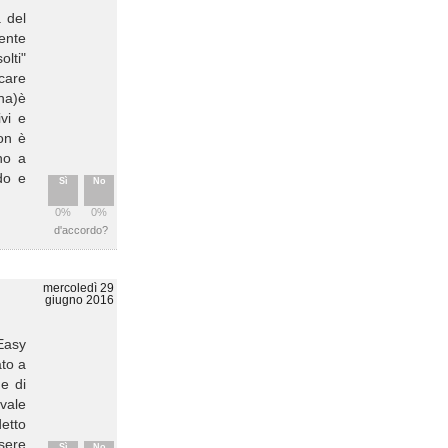
 del
mente
olti"
ccare
ana)è
ivi e
non è
no a
rdo e
Sì
No
0%
0%
d'accordo?
mercoledì 29
giugno 2016
"Easy
ato a
e di
 vale
detto
sere
Sì
No