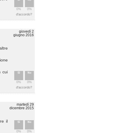
0%
0%
d'accordo?
giovedì 2
giugno 2016
altre
zione
 cui
Sì
No
0%
0%
d'accordo?
martedì 29
dicembre 2015
e il
Sì
No
0%
0%