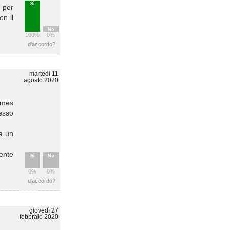
Sì
 per
on il
No
100%
0%
d'accordo?
martedì 11
agosto 2020
ames
cesso
ea un
mente
Sì
No
0%
0%
d'accordo?
giovedì 27
febbraio 2020