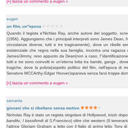
[+] lascia un commento a eugen »
eugen
un film, un''epoca
Quando il tegista e'Nichlas Ray, anche autore del soggetto, scr
(1956). Aggiungiamo che i principali interpreti sono James Dean, 
circostanze diverse, tutti e tre tragicamente), dove un ribelle s
esistenziale che regna nella sua famiglia, incontra una ragazza
James/Jimmy, reso appunto da Dean(non a caso, l''identificaizone
tutti e tre sono coinvolti in un'eterna lotta tra bande, gangs , d
tragiche, dove la polizia(aspetto politico del film, nell'epoca di
Senatore MCCArthy-Edgar Hoover)sparwva senza farsi troppe d
[+] lascia un commento a eugen »
samanta
giovani che si ribellano senza motivo
Nicholas Ray è stato un regista singolare di Hollywood, iniziò dopo
bandito, I bassifondi di S.Francisco
) oltre che western (Il temerar
l'attrice Gloriam Graham a letto con il figlio di primo letto Tony 