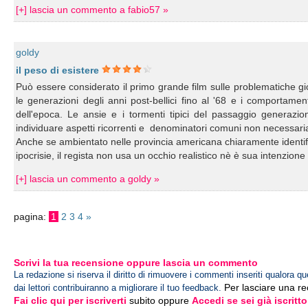
[+] lascia un commento a fabio57 »
goldy
il peso di esistere
Può essere considerato il primo grande film sulle problematiche giov
le generazioni degli anni post-bellici fino al '68 e i comportame
dell'epoca. Le ansie e i tormenti tipici del passaggio generazio
individuare aspetti ricorrenti e denominatori comuni non necessari
Anche se ambientato nelle provincia americana chiaramente identifica
ipocrisie, il regista non usa un occhio realistico nè è sua intenzione 
[+] lascia un commento a goldy »
pagina:
1
2
3
4
»
Scrivi la tua recensione oppure lascia un commento
La redazione si riserva il diritto di rimuovere i commenti inseriti qualora qu
Per lasciare una r
dai lettori contribuiranno a migliorare il tuo feedback.
Fai clic qui per iscriverti
subito oppure
Accedi se sei già iscritto