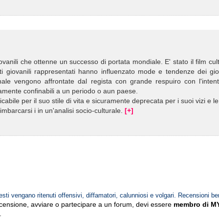
anili che ottenne un successo di portata mondiale. E' stato il film cul
nti giovanili rappresentati hanno influenzato mode e tendenze dei gi
nale vengono affrontate dal regista con grande respuiro con l'intent
amente confinabili a un periodo o aun paese.
bile per il suo stile di vita e sicuramente deprecata per i suoi vizi e l
imbarcarsi i in un'analisi socio-culturale.
[+]
esti vengano ritenuti offensivi, diffamatori, calunniosi e volgari. Recensioni be
ecensione, avviare o partecipare a un forum, devi essere
membro di M
.