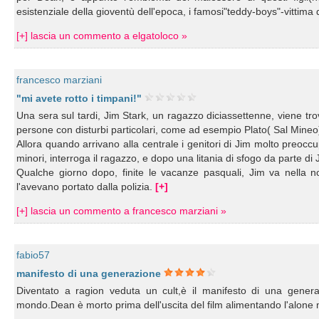
esistenziale della gioventù dell'epoca, i famosi"teddy-boys"-vittima
[+] lascia un commento a elgatoloco »
francesco marziani
"mi avete rotto i timpani!"
Una sera sul tardi, Jim Stark, un ragazzo diciassettenne, viene trov
persone con disturbi particolari, come ad esempio Plato( Sal Mineo)
Allora quando arrivano alla centrale i genitori di Jim molto preoc
minori, interroga il ragazzo, e dopo una litania di sfogo da parte di 
Qualche giorno dopo, finite le vacanze pasquali, Jim va nella n
l'avevano portato dalla polizia.
[+]
[+] lascia un commento a francesco marziani »
fabio57
manifesto di una generazione
Diventato a ragion veduta un cult,è il manifesto di una gener
mondo.Dean è morto prima dell'uscita del film alimentando l'alone mit