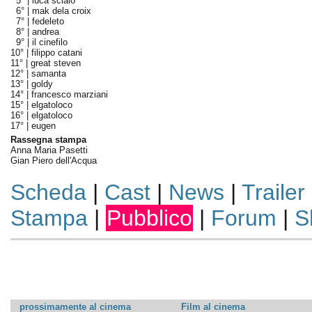
5° |
luca scialò
6° |
mak dela croix
7° |
fedeleto
8° |
andrea
9° |
il cinefilo
10° |
filippo catani
11° |
great steven
12° |
samanta
13° |
goldy
14° |
francesco marziani
15° |
elgatoloco
16° |
elgatoloco
17° |
eugen
Rassegna stampa
Anna Maria Pasetti
Gian Piero dell'Acqua
Scheda
|
Cast
|
News
|
Trailer
Stampa
|
Pubblico
|
Forum
|
S
prossimamente al cinema
Film al cinema