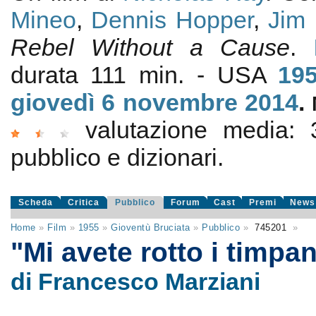
Mineo
,
Dennis Hopper
,
Jim
Rebel Without a Cause
.
durata 111 min. - USA
19
giovedì 6
novembre 2014
.
valutazione media:
pubblico e dizionari.
Scheda
Critica
Pubblico
Forum
Cast
Premi
News
Home
»
Film
»
1955
»
Gioventù Bruciata
»
Pubblico
»
745201
»
"Mi avete rotto i timpa
di Francesco Marziani