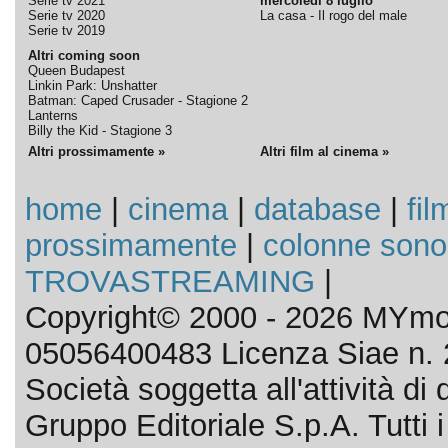
Serie tv 2021
mercoledì 8 luglio
Serie tv 2020
La casa - Il rogo del male
Serie tv 2019
Altri coming soon
Queen Budapest
Linkin Park: Unshatter
Batman: Caped Crusader - Stagione 2
Lanterns
Billy the Kid - Stagione 3
Altri prossimamente »
Altri film al cinema »
home
|
cinema
|
database
|
fil
prossimamente
|
colonne sono
TROVASTREAMING
|
Copyright© 2000 - 2026 MYmov
05056400483 Licenza Siae n. 
Società soggetta all'attività d
Gruppo Editoriale S.p.A. Tutti i d