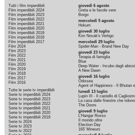
Tutti i film imperdibili
giovedì 6 agosto
Film imperdibili 2024
Greta e le favole vere
Film imperdibili 2023
Borgo
Film imperdibili 2022
mercoledì 5 agosto
Film imperdibili 2021
Hokum
Film imperdibili 2020
giovedì 30 luglio
Film imperdibili 2019
Kim Novak's Vertigo
Film imperdibili 2018
Film imperdibili 2017
mercoledì 29 luglio
Film 2024
Spider-Man - Brand New Day
Film 2023
giovedì 23 luglio
Film 2022
Terapia di famiglia
Film 2021
Blue
Film 2020
Deep Water - Incubo dagli abissi
Film 2019
A New Dawn
Film 2018
giovedì 16 luglio
Film 2017
Odissea
Film 2016
Agent of Happiness - Il Bhutan e 
Tutte le serie tv imperdibili
lunedì 13 luglio
Serie tv imperdibili 2024
Lupin III - Il castello di Cagliostr
Serie tv imperdibili 2023
La casa dalle finestre che ridono
Serie tv imperdibili 2022
The Doors
Serie tv imperdibili 2021
giovedì 9 luglio
Serie tv imperdibili 2020
L'Hangar Rosso
Serie tv imperdibili 2019
Il mondo oltre
Serie tv 2024
Election Day
Serie tv 2023
165' Mineurs
Serie tv 2022