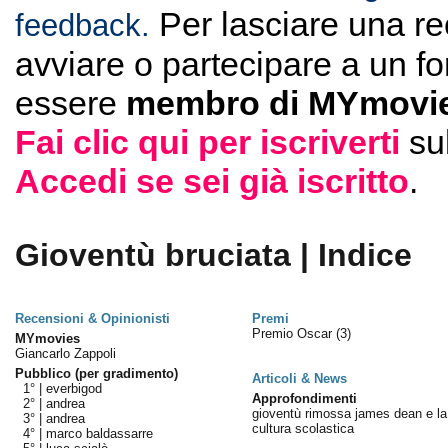
Per lasciare una r
feedback.
avviare o partecipare a un f
essere
membro di MYmovie
Fai clic qui per iscriverti
su
Accedi se sei già iscritto
.
Gioventù bruciata | Indice
Recensioni & Opinionisti
Premi
Premio Oscar
(3)
MYmovies
Giancarlo Zappoli
Pubblico (per gradimento)
Articoli & News
1° |
everbigod
Approfondimenti
2° |
andrea
gioventù rimossa james dean e la
3° |
andrea
cultura scolastica
4° |
marco baldassarre