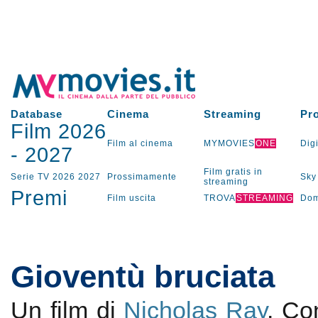
Database
Cinema
Streaming
Pr
Film 2026
Film al cinema
MYMOVIES
ONE
Digi
-
2027
Film gratis in
Serie TV
2026
2027
Prossimamente
Sky
streaming
Premi
Film uscita
TROVA
STREAMING
Dom
Gioventù bruciata
Un film di
Nicholas Ray
. C