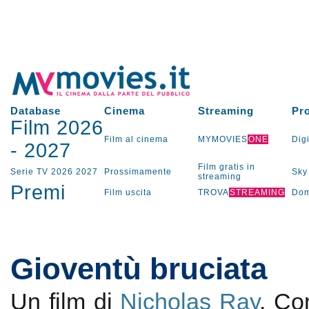
Database
Cinema
Streaming
Pr
Film 2026
Film al cinema
MYMOVIES
ONE
Digi
-
2027
Film gratis in
Serie TV
2026
2027
Prossimamente
Sky
streaming
Premi
Film uscita
TROVA
STREAMING
Dom
Gioventù bruciata
Un film di
Nicholas Ray
. C