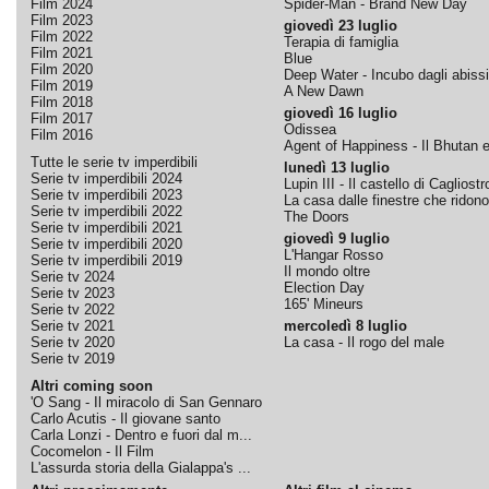
Film 2024
Spider-Man - Brand New Day
Film 2023
giovedì 23 luglio
Film 2022
Terapia di famiglia
Film 2021
Blue
Film 2020
Deep Water - Incubo dagli abissi
Film 2019
A New Dawn
Film 2018
giovedì 16 luglio
Film 2017
Odissea
Film 2016
Agent of Happiness - Il Bhutan e 
Tutte le serie tv imperdibili
lunedì 13 luglio
Serie tv imperdibili 2024
Lupin III - Il castello di Cagliostr
Serie tv imperdibili 2023
La casa dalle finestre che ridono
Serie tv imperdibili 2022
The Doors
Serie tv imperdibili 2021
giovedì 9 luglio
Serie tv imperdibili 2020
L'Hangar Rosso
Serie tv imperdibili 2019
Il mondo oltre
Serie tv 2024
Election Day
Serie tv 2023
165' Mineurs
Serie tv 2022
Serie tv 2021
mercoledì 8 luglio
Serie tv 2020
La casa - Il rogo del male
Serie tv 2019
Altri coming soon
'O Sang - Il miracolo di San Gennaro
Carlo Acutis - Il giovane santo
Carla Lonzi - Dentro e fuori dal m...
Cocomelon - Il Film
L'assurda storia della Gialappa's ...