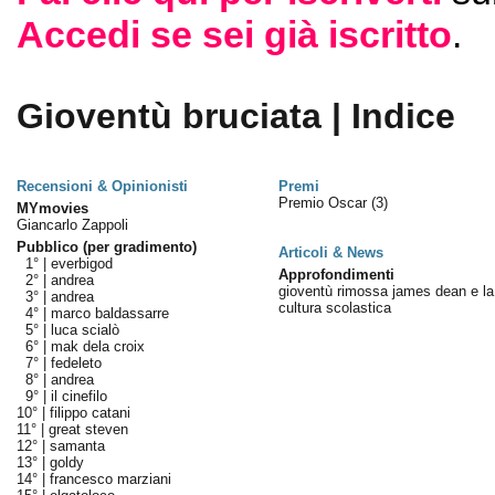
Accedi se sei già iscritto
.
Gioventù bruciata | Indice
Recensioni & Opinionisti
Premi
Premio Oscar
(3)
MYmovies
Giancarlo Zappoli
Pubblico (per gradimento)
Articoli & News
1° |
everbigod
Approfondimenti
2° |
andrea
gioventù rimossa james dean e la
3° |
andrea
cultura scolastica
4° |
marco baldassarre
5° |
luca scialò
6° |
mak dela croix
7° |
fedeleto
8° |
andrea
9° |
il cinefilo
10° |
filippo catani
11° |
great steven
12° |
samanta
13° |
goldy
14° |
francesco marziani