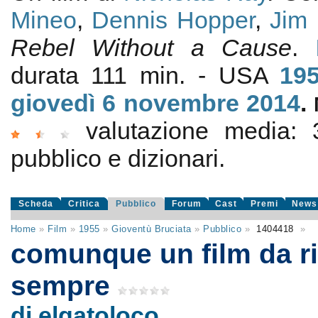
Mineo
,
Dennis Hopper
,
Jim
Rebel Without a Cause
.
durata 111 min. - USA
19
giovedì 6
novembre 2014
.
valutazione media:
pubblico e dizionari.
Scheda
Critica
Pubblico
Forum
Cast
Premi
News
Home
»
Film
»
1955
»
Gioventù Bruciata
»
Pubblico
»
1404418
»
comunque un film da r
sempre
di elgatoloco