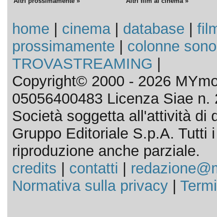
Altri prossimamente »
Altri film al cinema »
home
|
cinema
|
database
|
fil
prossimamente
|
colonne sono
TROVASTREAMING
|
Copyright© 2000 - 2026 MYmov
05056400483 Licenza Siae n. 
Società soggetta all'attività d
Gruppo Editoriale S.p.A. Tutti i d
riproduzione anche parziale.
credits
|
contatti
|
redazione@m
Normativa sulla privacy
|
Termi