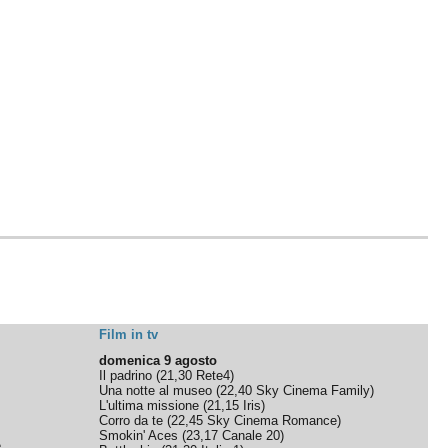
Film in tv
domenica 9 agosto
Il padrino
(
21,30
Rete4
)
Una notte al museo
(
22,40
Sky Cinema Family
)
L'ultima missione
(
21,15
Iris
)
Corro da te
(
22,45
Sky Cinema Romance
)
Smokin' Aces
(
23,17
Canale 20
)
e