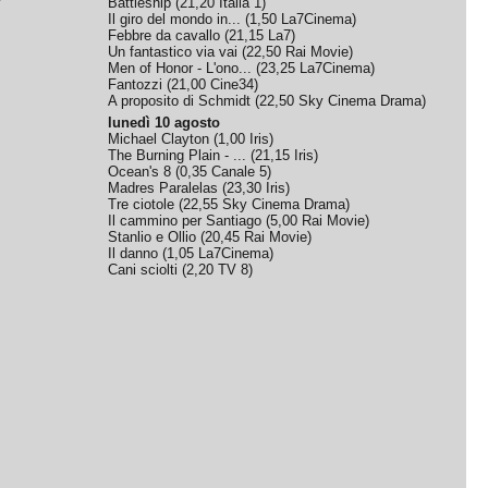
Battleship
(
21,20
Italia 1
)
Il giro del mondo in...
(
1,50
La7Cinema
)
Febbre da cavallo
(
21,15
La7
)
Un fantastico via vai
(
22,50
Rai Movie
)
Men of Honor - L'ono...
(
23,25
La7Cinema
)
Fantozzi
(
21,00
Cine34
)
A proposito di Schmidt
(
22,50
Sky Cinema Drama
)
lunedì 10 agosto
Michael Clayton
(
1,00
Iris
)
The Burning Plain - ...
(
21,15
Iris
)
Ocean's 8
(
0,35
Canale 5
)
Madres Paralelas
(
23,30
Iris
)
Tre ciotole
(
22,55
Sky Cinema Drama
)
Il cammino per Santiago
(
5,00
Rai Movie
)
Stanlio e Ollio
(
20,45
Rai Movie
)
Il danno
(
1,05
La7Cinema
)
Cani sciolti
(
2,20
TV 8
)