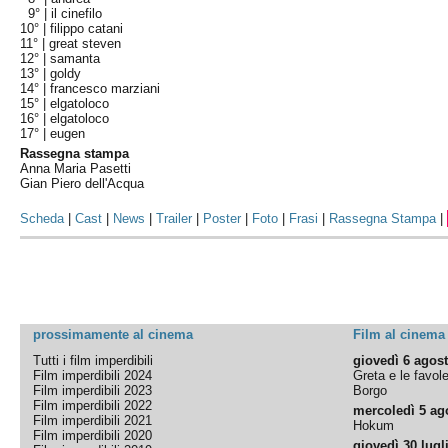
9° |
il cinefilo
10° |
filippo catani
11° |
great steven
12° |
samanta
13° |
goldy
14° |
francesco marziani
15° |
elgatoloco
16° |
elgatoloco
17° |
eugen
Rassegna stampa
Anna Maria Pasetti
Gian Piero dell'Acqua
Scheda
|
Cast
|
News
|
Trailer
|
Poster
|
Foto
|
Frasi
|
Rassegna Stampa
|
prossimamente al cinema
Film al cinema
Tutti i film imperdibili
giovedì 6 agos
Film imperdibili 2024
Greta e le favol
Film imperdibili 2023
Borgo
Film imperdibili 2022
mercoledì 5 ag
Film imperdibili 2021
Hokum
Film imperdibili 2020
giovedì 30 lugl