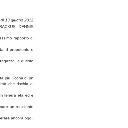
dì 13 giugno 2012
M BACKUS, DENNIS
pessimo rapporto di
a, il prepotente e
 ragazzo, a questo
a più l'icona di un
età che rischia di
in tenera età ed è
rmare un resistente
iferare ancora oggi,