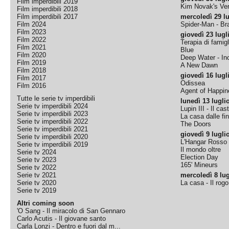
Film imperdibili 2019
Kim Novak's Ver
Film imperdibili 2018
Film imperdibili 2017
mercoledì 29 lu
Film 2024
Spider-Man - B
Film 2023
giovedì 23 lugl
Film 2022
Terapia di famigl
Film 2021
Blue
Film 2020
Deep Water - Inc
Film 2019
A New Dawn
Film 2018
giovedì 16 lugl
Film 2017
Odissea
Film 2016
Agent of Happine
Tutte le serie tv imperdibili
lunedì 13 lugli
Serie tv imperdibili 2024
Lupin III - Il cas
Serie tv imperdibili 2023
La casa dalle fi
Serie tv imperdibili 2022
The Doors
Serie tv imperdibili 2021
giovedì 9 lugli
Serie tv imperdibili 2020
L'Hangar Rosso
Serie tv imperdibili 2019
Il mondo oltre
Serie tv 2024
Election Day
Serie tv 2023
165' Mineurs
Serie tv 2022
Serie tv 2021
mercoledì 8 lug
Serie tv 2020
La casa - Il rog
Serie tv 2019
Altri coming soon
'O Sang - Il miracolo di San Gennaro
Carlo Acutis - Il giovane santo
Carla Lonzi - Dentro e fuori dal m...