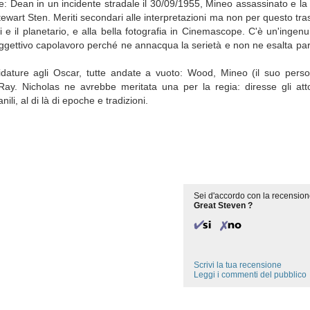
ente: Dean in un incidente stradale il 30/09/1955, Mineo assassinato e 
tewart Sten. Meriti secondari alle interpretazioni ma non per questo tras
ni e il planetario, e alla bella fotografia in Cinemascope. C'è un'ingenu
ggettivo capolavoro perché ne annacqua la serietà e non ne esalta part
dature agli Oscar, tutte andate a vuoto: Wood, Mineo (il suo perso
Ray. Nicholas ne avrebbe meritata una per la regia: diresse gli at
li, al di là di epoche e tradizioni.
Sei d'accordo con la recension
Great Steven ?
Scrivi la tua recensione
Leggi i commenti del pubblico