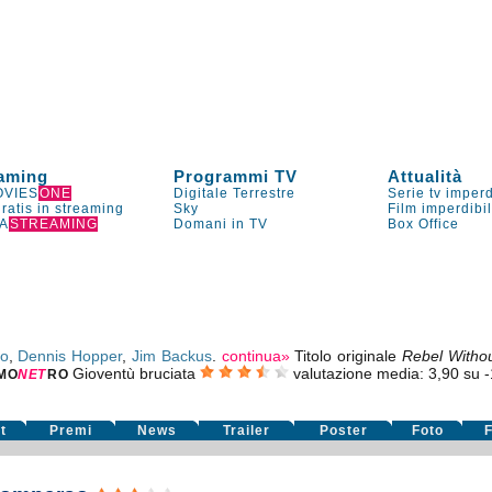
aming
Programmi TV
Attualità
VIES
ONE
Digitale Terrestre
Serie tv imperd
gratis in streaming
Sky
Film imperdibi
A
STREAMING
Domani in TV
Box Office
eo
,
Dennis Hopper
,
Jim Backus
.
continua»
Titolo originale
Rebel Witho
Gioventù bruciata
valutazione media:
3,90
su
-
MO
NE
T
RO
t
Premi
News
Trailer
Poster
Foto
F