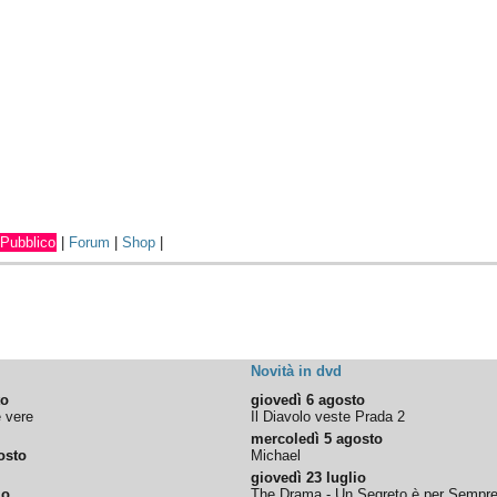
Pubblico
|
Forum
|
Shop
|
Novità in dvd
to
giovedì 6 agosto
e vere
Il Diavolo veste Prada 2
mercoledì 5 agosto
osto
Michael
giovedì 23 luglio
io
The Drama - Un Segreto è per Sempr