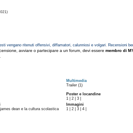
2021)
esti vengano ritenuti offensivi, diffamatori, calunniosi e volgari. Recensioni be
ecensione, avviare o partecipare a un forum, devi essere
membro di M
.
Multimedia
Trailer (1)
Poster e locandine
1
|
2
|
3
|
i
Immagini
james dean e la cultura scolastica
1
|
2
|
3
|
4
|