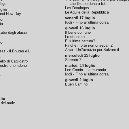
tigo
... che Dio perdona a tutti
Los Domingos
glio
Le Aquile della Repubblica
rand New Day
venerdì 17 luglio
io
Idoli - Fino all'ultima corsa
ia
giovedì 16 luglio
ubo dagli abissi
Il bene comune
Lo straniero
È l'ultima battuta?
io
Finchè morte non ci separi 2
Arco - Un'Amicizia per Salvare il ...
ss - Il Bhutan e l...
mercoledì 15 luglio
o
Scream 7
tello di Cagliostro
nestre che ridono
martedì 14 luglio
Lee Cronin - La mummia
Idoli - Fino all'ultima corsa
o
giovedì 2 luglio
Buen Camino
lio
o del male