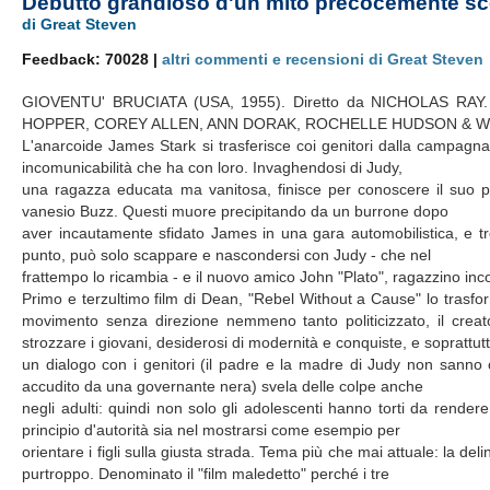
Debutto grandioso d'un mito precocemente 
di Great Steven
Feedback: 70028 |
altri commenti e recensioni di Great Steven
GIOVENTU' BRUCIATA (USA, 1955). Diretto da NICHOLAS RAY
HOPPER, COREY ALLEN, ANN DORAK, ROCHELLE HUDSON & W
L'anarcoide James Stark si trasferisce coi genitori dalla campagna 
incomunicabilità che ha con loro. Invaghendosi di Judy,
una ragazza educata ma vanitosa, finisce per conoscere il suo po
vanesio Buzz. Questi muore precipitando da un burrone dopo
aver incautamente sfidato James in una gara automobilistica, e t
punto, può solo scappare e nascondersi con Judy - che nel
frattempo lo ricambia - e il nuovo amico John "Plato", ragazzino inco
Primo e terzultimo film di Dean, "Rebel Without a Cause" lo trasfo
movimento senza direzione nemmeno tanto politicizzato, il creato
strozzare i giovani, desiderosi di modernità e conquiste, e soprattutto 
un dialogo con i genitori (il padre e la madre di Judy non sanno 
accudito da una governante nera) svela delle colpe anche
negli adulti: quindi non solo gli adolescenti hanno torti da render
principio d'autorità sia nel mostrarsi come esempio per
orientare i figli sulla giusta strada. Tema più che mai attuale: la d
purtroppo. Denominato il "film maledetto" perché i tre