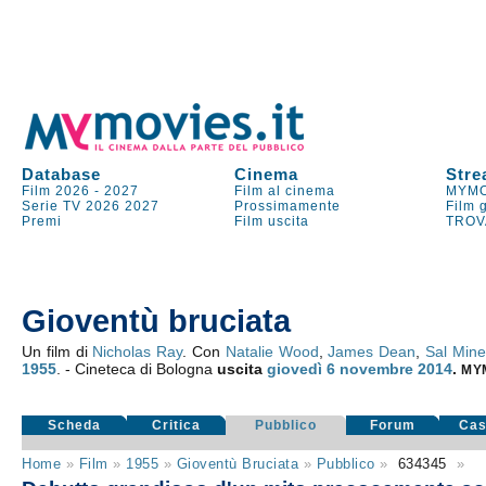
Database
Cinema
Stre
Film 2026
-
2027
Film al cinema
MYMO
Serie TV
2026
2027
Prossimamente
Film 
Premi
Film uscita
TROV
Gioventù bruciata
Un film di
Nicholas Ray
. Con
Natalie Wood
,
James Dean
,
Sal Min
1955
. - Cineteca di Bologna
uscita
giovedì 6
novembre 2014
.
MY
Scheda
Critica
Pubblico
Forum
Cas
Home
»
Film
»
1955
»
Gioventù Bruciata
»
Pubblico
»
634345
»