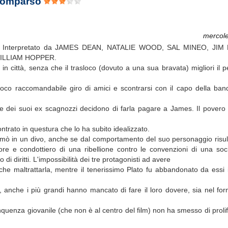
scomparso
mercole
. Interpretato da JAMES DEAN, NATALIE WOOD, SAL MINEO, JI
ILLIAM HOPPER.
in città, senza che il trasloco (dovuto a una sua bravata) migliori il 
co raccomandabile giro di amici e scontrarsi con il capo della band
re dei suoi ex scagnozzi decidono di farla pagare a James. Il povero
ntrato in questura che lo ha subito idealizzato.
rmò in un divo, anche se dal comportamento del suo personaggio risult
re e condottiero di una ribellione contro le convenzioni di una soci
di diritti. L'impossibilità dei tre protagonisti ad avere
che maltrattarla, mentre il tenerissimo Plato fu abbandonato da essi 
e, anche i più grandi hanno mancato di fare il loro dovere, sia nel fo
elinquenza giovanile (che non è al centro del film) non ha smesso di prol