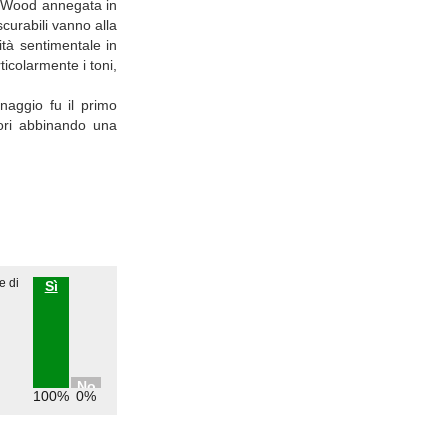
la Wood annegata in
curabili vanno alla
ità sentimentale in
icolarmente i toni,
naggio fu il primo
tori abbinando una
e di
Sì
No
100%
0%