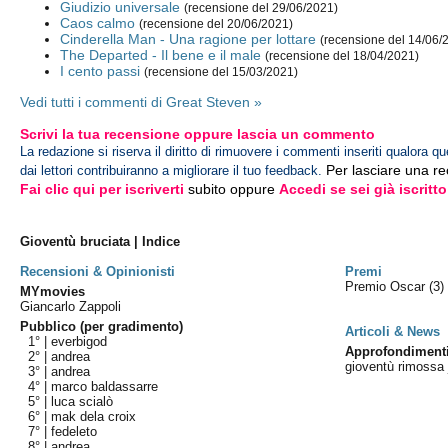
Giudizio universale
(recensione del 29/06/2021)
Caos calmo
(recensione del 20/06/2021)
Cinderella Man - Una ragione per lottare
(recensione del 14/06/
The Departed - Il bene e il male
(recensione del 18/04/2021)
I cento passi
(recensione del 15/03/2021)
Vedi tutti i commenti di Great Steven »
Scrivi la tua recensione oppure lascia un commento
La redazione si riserva il diritto di rimuovere i commenti inseriti qualora qu
Per lasciare una r
dai lettori contribuiranno a migliorare il tuo feedback.
Fai clic qui per iscriverti
subito oppure
Accedi se sei già iscritto
Gioventù bruciata | Indice
Recensioni & Opinionisti
Premi
Premio Oscar
(3)
MYmovies
Giancarlo Zappoli
Pubblico (per gradimento)
Articoli & News
1° |
everbigod
Approfondiment
2° |
andrea
gioventù rimossa 
3° |
andrea
4° |
marco baldassarre
5° |
luca scialò
6° |
mak dela croix
7° |
fedeleto
8° |
andrea