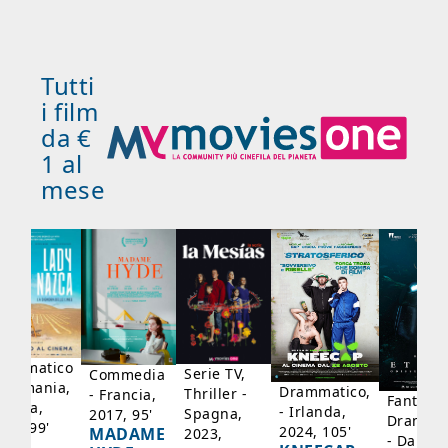
Tutti
i film
da €
1 al
mese
rammatico
Serie TV,
Commedia
 Germania,
Drammatico,
Thriller -
- Francia,
Fantasci
rancia,
- Irlanda,
Spagna,
2017, 95'
Drammat
025, 99'
2024, 105'
MADAME
2023,
- Danima
ADY