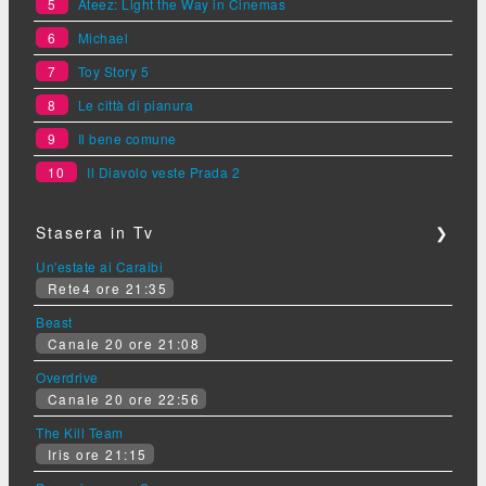
5
Ateez: Light the Way in Cinemas
6
Michael
7
Toy Story 5
8
Le città di pianura
9
Il bene comune
10
Il Diavolo veste Prada 2
Stasera in Tv
❯
Un'estate ai Caraibi
Rete4 ore 21:35
Beast
Canale 20 ore 21:08
Overdrive
Canale 20 ore 22:56
The Kill Team
Iris ore 21:15