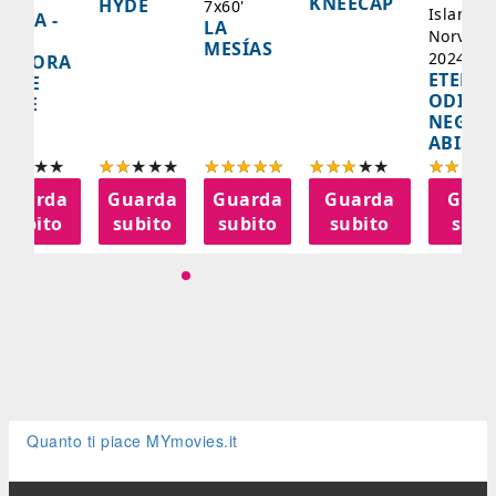
KNEECAP
HYDE
7x60'
Islanda,
AZCA -
LA
Norvegi
A
MESÍAS
2024, 10
IGNORA
ETERNA
ELLE
ODISS
INEE
NEGLI
ABISSI
Guarda
Guarda
Guarda
Guarda
Guar
subito
subito
subito
subito
subi
Quanto ti piace MYmovies.it