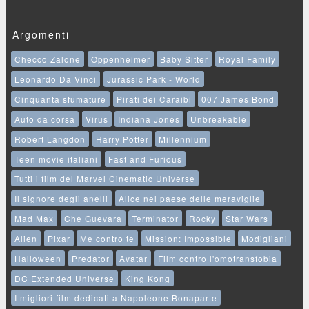
Argomenti
Checco Zalone
Oppenheimer
Baby Sitter
Royal Family
Leonardo Da Vinci
Jurassic Park - World
Cinquanta sfumature
Pirati dei Caraibi
007 James Bond
Auto da corsa
Virus
Indiana Jones
Unbreakable
Robert Langdon
Harry Potter
Millennium
Teen movie italiani
Fast and Furious
Tutti i film del Marvel Cinematic Universe
Il signore degli anelli
Alice nel paese delle meraviglie
Mad Max
Che Guevara
Terminator
Rocky
Star Wars
Alien
Pixar
Me contro te
Mission: Impossible
Modigliani
Halloween
Predator
Avatar
Film contro l'omotransfobia
DC Extended Universe
King Kong
I migliori film dedicati a Napoleone Bonaparte