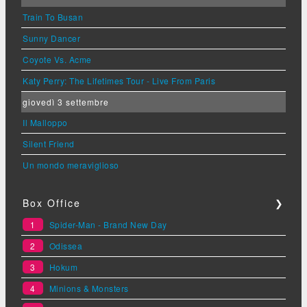
Train To Busan
Sunny Dancer
Coyote Vs. Acme
Katy Perry: The Lifetimes Tour - Live From Paris
giovedì 3 settembre
Il Malloppo
Silent Friend
Un mondo meraviglioso
Box Office
❯
1
Spider-Man - Brand New Day
2
Odissea
3
Hokum
4
Minions & Monsters