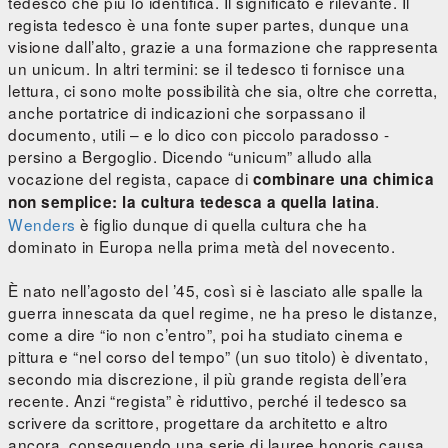
tedesco che più lo identifica. Il significato è rilevante. Il
regista tedesco è una fonte super partes, dunque una
visione dall’alto, grazie a una formazione che rappresenta
un unicum. In altri termini: se il tedesco ti fornisce una
lettura, ci sono molte possibilità che sia, oltre che corretta,
anche portatrice di indicazioni che sorpassano il
documento, utili – e lo dico con piccolo paradosso -
persino a Bergoglio. Dicendo “unicum” alludo alla
vocazione del regista, capace di
combinare una chimica
.
non semplice: la cultura tedesca a quella latina
Wenders
è figlio dunque di quella cultura che ha
dominato in Europa nella prima metà del novecento.
È nato nell’agosto del ’45, così si è lasciato alle spalle la
guerra innescata da quel regime, ne ha preso le distanze,
come a dire “io non c’entro”, poi ha studiato cinema e
pittura e “nel corso del tempo” (un suo titolo) è diventato,
secondo mia discrezione, il più grande regista dell’era
recente. Anzi “regista” è riduttivo, perché il tedesco sa
scrivere da scrittore, progettare da architetto e altro
ancora, conseguendo una serie di lauree honoris causa