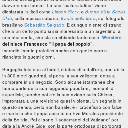
davvero non formali. La sua “cultura latina” viene
dichiarata in titoli come
, o
Lisbon Story
Buena Vista Social
, sulla musica cubana,
, sul fotografo
Club
Il sale della terra
brasiliano
Sebastião Salgado
. E dunque niente di strano
che a un certo punto si sia interessato a un argentino, a
uno che conta, che sta cambiando tante cose.
Wenders
.
definisce Francesco “il papa del popolo”
Incredibilmente profetico anche con quelle parole
rilanciate in questi giorni.
Bergoglio telefona ai fedeli, è infastidito dall’oro, non abita
in 800 metri quadrati, si porta la sua valigetta, entra a
comprare in un negozio. Sono alcune istantanee che
fanno parte della sua leggenda popolare, momenti di
superficie, perché poi c’è la sua azione sulla Chiesa,
improntata a una revisione quasi violenta. Un segnale in
questo senso, certo non banale, è il crocefisso con falce
e martello che il papa accettò da Evo Morales presidente
della Bolivia. Poi ci sono “i sotterranei del Vaticano” per
dirla alla André Gide, con la parte ortodossa di porporati