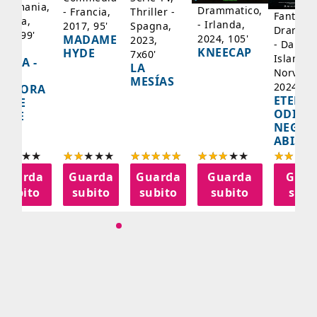
 Germania,
Drammatico,
Thriller -
- Francia,
Fantasci
rancia,
- Irlanda,
Spagna,
2017, 95'
Drammat
025, 99'
2024, 105'
MADAME
2023,
- Danima
ADY
KNEECAP
HYDE
7x60'
Islanda,
AZCA -
LA
Norvegi
A
MESÍAS
2024, 10
IGNORA
ETERNA
ELLE
ODISS
INEE
NEGLI
ABISSI
Guarda
Guarda
Guarda
Guarda
Guar
subito
subito
subito
subito
subi