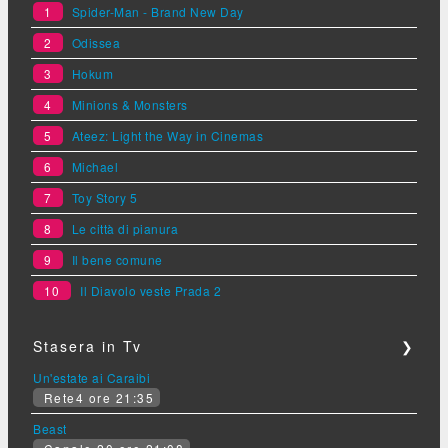
1
Spider-Man - Brand New Day
2
Odissea
3
Hokum
4
Minions & Monsters
5
Ateez: Light the Way in Cinemas
6
Michael
7
Toy Story 5
8
Le città di pianura
9
Il bene comune
10
Il Diavolo veste Prada 2
Stasera in Tv
❯
Un'estate ai Caraibi
Rete4 ore 21:35
Beast