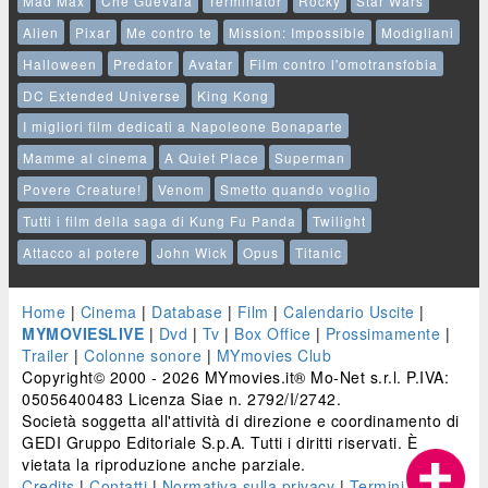
Mad Max
Che Guevara
Terminator
Rocky
Star Wars
Alien
Pixar
Me contro te
Mission: Impossible
Modigliani
Halloween
Predator
Avatar
Film contro l'omotransfobia
DC Extended Universe
King Kong
I migliori film dedicati a Napoleone Bonaparte
Mamme al cinema
A Quiet Place
Superman
Povere Creature!
Venom
Smetto quando voglio
Tutti i film della saga di Kung Fu Panda
Twilight
Attacco al potere
John Wick
Opus
Titanic
Home
|
Cinema
|
Database
|
Film
|
Calendario Uscite
|
MYMOVIESLIVE
|
Dvd
|
Tv
|
Box Office
|
Prossimamente
|
Trailer
|
Colonne sonore
|
MYmovies Club
Copyright© 2000 - 2026 MYmovies.it® Mo-Net s.r.l. P.IVA:
05056400483 Licenza Siae n. 2792/I/2742.
Società soggetta all'attività di direzione e coordinamento di
GEDI Gruppo Editoriale S.p.A. Tutti i diritti riservati. È
vietata la riproduzione anche parziale.
Credits
|
Contatti
|
Normativa sulla privacy
|
Termini e