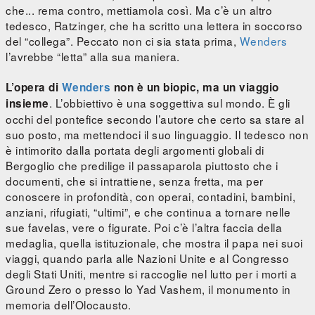
che... rema contro, mettiamola così. Ma c’è un altro
tedesco, Ratzinger, che ha scritto una lettera in soccorso
del “collega”. Peccato non ci sia stata prima,
Wenders
l’avrebbe “letta” alla sua maniera.
L’opera di
Wenders
non è un biopic, ma un viaggio
. L’obbiettivo è una soggettiva sul mondo. È gli
insieme
occhi del pontefice secondo l’autore che certo sa stare al
suo posto, ma mettendoci il suo linguaggio. Il tedesco non
è intimorito dalla portata degli argomenti globali di
Bergoglio che predilige il passaparola piuttosto che i
documenti, che si intrattiene, senza fretta, ma per
conoscere in profondità, con operai, contadini, bambini,
anziani, rifugiati, “ultimi”, e che continua a tornare nelle
sue favelas, vere o figurate. Poi c’è l’altra faccia della
medaglia, quella istituzionale, che mostra il papa nei suoi
viaggi, quando parla alle Nazioni Unite e al Congresso
degli Stati Uniti, mentre si raccoglie nel lutto per i morti a
Ground Zero o presso lo Yad Vashem, il monumento in
memoria dell’Olocausto.