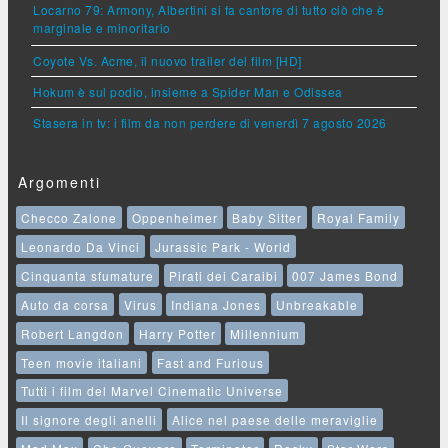
Locarno 79: Armony, Albertini si fa cantore di tutto ciò che è
marginale e minoritario
Coyote Vs. Acme, il nuovo trailer del film [HD]
Hokum è sul podio, insieme a Spider Man e Odissea
Stasera in tv: i film da non perdere di venerdì 7 agosto 2026
Argomenti
Checco Zalone
Oppenheimer
Baby Sitter
Royal Family
Leonardo Da Vinci
Jurassic Park - World
Cinquanta sfumature
Pirati dei Caraibi
007 James Bond
Auto da corsa
Virus
Indiana Jones
Unbreakable
Robert Langdon
Harry Potter
Millennium
Teen movie italiani
Fast and Furious
Tutti i film del Marvel Cinematic Universe
Il signore degli anelli
Alice nel paese delle meraviglie