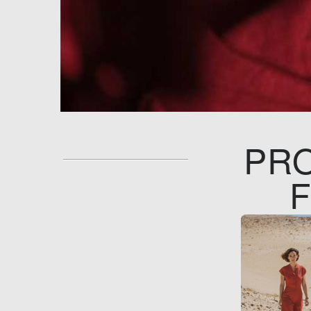
PRO
F