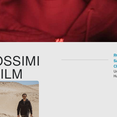
SSIMI
R
S
C
ILM
Un
H