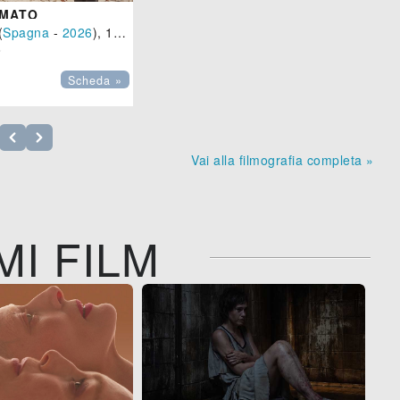
AMATO
(
Spagna
-
2026
), 135 min.

Scheda »
Vai alla filmografia completa »
MI FILM