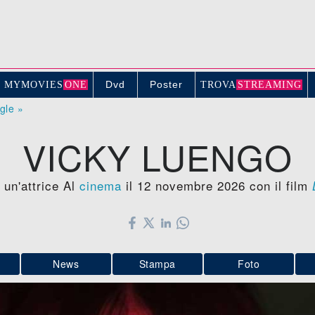
Dvd
Poster
MYMOVIE
S
ONE
TROV
A
STREAMING
ogle »
VICKY LUENGO
 un'attrice Al
cinema
il 12 novembre 2026 con il film
News
Stampa
Foto