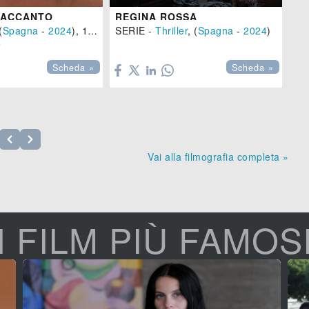
 ACCANTO
REGINA ROSSA
VE
(
Spagna
-
2024
), 107 min.
SERIE -
Thriller
, (
Spagna
-
2024
)
Dr



Scheda »
Scheda »
Vai alla filmografia completa »
I FILM PIÙ FAMOS