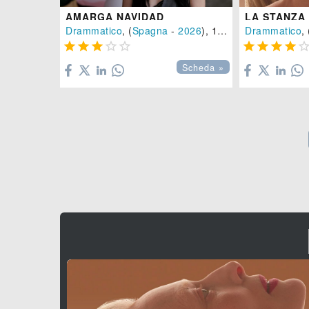
AMARGA NAVIDAD
LA STANZA
Drammatico
, (
Spagna
-
2026
), 111 min.
Drammatico
, 









Scheda »