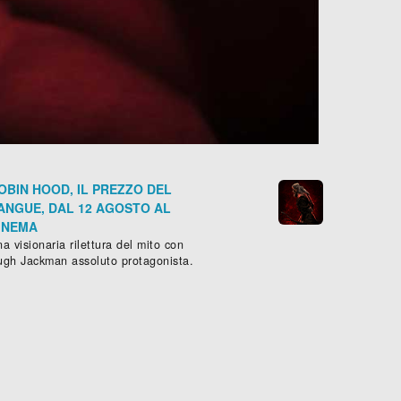
OBIN HOOD, IL PREZZO DEL
ANGUE, DAL 12 AGOSTO AL
INEMA
a visionaria rilettura del mito con
ugh Jackman assoluto protagonista.