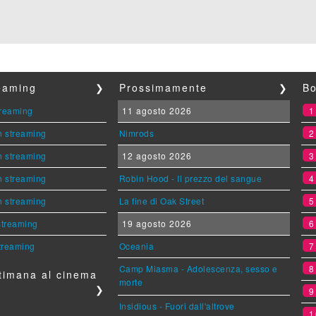
reaming
❯
Prossimamente
❯
Bo
streaming
11 agosto 2026
n streaming
Nimrods
n streaming
12 agosto 2026
n streaming
Robin Hood - Il prezzo del sangue
n streaming
La fine di Oak Street
 streaming
19 agosto 2026
streaming
Oceania
Camp Miasma - Adolescenza, sesso e
timana al cinema
morte
❯
Insidious - Fuori dall'altrove
1