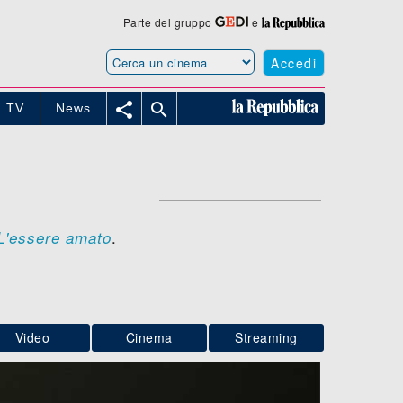
Parte del gruppo
e
Accedi


TV
News
.
L'essere amato
Video
Cinema
Streaming