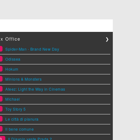
x Office
❯
1
Spider-Man - Brand New Day
2
Odissea
3
Hokum
4
Minions & Monsters
5
Ateez: Light the Way in Cinemas
6
Michael
7
Toy Story 5
8
Le città di pianura
9
Il bene comune
0
Il Diavolo veste Prada 2