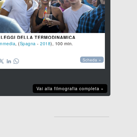
 LEGGI DELLA TERMODINAMICA
REGINA R
mmedia
, (
Spagna
-
2018
), 100 min.
SERIE -
Thri

Scheda »
Vai alla filmografia completa »