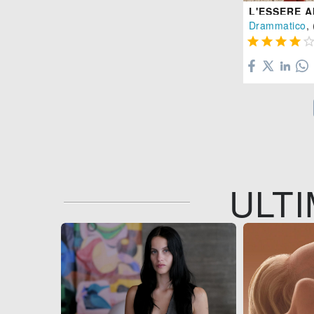
L'ESSERE 
Drammatico
, 




ULTI