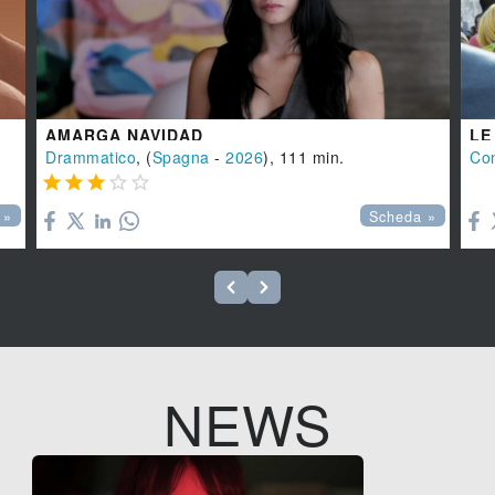
AMARGA NAVIDAD
LE
Drammatico
, (
Spagna
-
2026
), 111 min.
Co






 »
Scheda »
NEWS