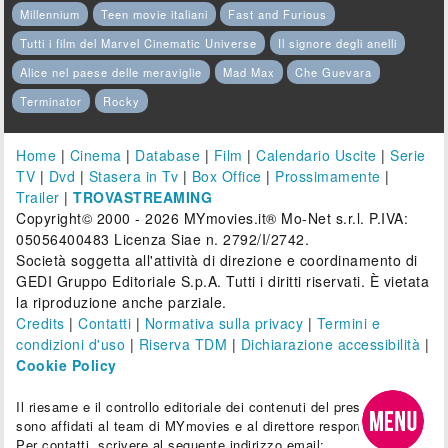
Millennium
Teen movie italiani
Fast and Furious
Tutti i film del Marvel Cinematic Universe
Il signore degli anelli
Alice nel paese delle meraviglie
Mad Max
Che Guevara
Terminator
Rocky
Home
|
Cinema
|
Database
|
Film
|
Calendario Uscite
|
Serie
TV
|
Dvd
|
Stasera in Tv
|
Box Office
|
Prossimamente
|
Trailer
|
TROVASTREAMING
Copyright© 2000 - 2026 MYmovies.it® Mo-Net s.r.l. P.IVA:
05056400483 Licenza Siae n. 2792/I/2742.
Società soggetta all'attività di direzione e coordinamento di
GEDI Gruppo Editoriale S.p.A. Tutti i diritti riservati. È vietata
la riproduzione anche parziale.
Credits
|
Contatti
|
Normativa sulla privacy
|
Termini e
condizioni d'uso
|
Riserva TDM
|
Dichiarazione accessibilità
|
Cookie Policy
Il riesame e il controllo editoriale dei contenuti del presente sito
sono affidati al team di MYmovies e al direttore responsabile.
Per contatti, scrivere al seguente indirizzo email: