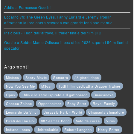
Addio a Francesco Guccini
Locarno 79: The Green Eyes, Fanny Liatard e Jérémy Trouilh
affrontano la loro opera seconda con grande tensione morale
Insidious - Fuori dall'altrove, il trailer finale del film [HD]
Grazie a Spider-Man e Odissea il box office 2026 supera i 50 milioni di
spettatori
Argomenti
Minions
Scary Movie
Gomorra
28 giorni dopo
Now You See Me
M3gan
Tutti i film dedicati a Dragon Trainer
Opus
I film e le serie ispirate a Il gattopardo
Biancaneve
Checco Zalone
Oppenheimer
Baby Sitter
Royal Family
Leonardo Da Vinci
Jurassic Park - World
Cinquanta sfumature
Pirati dei Caraibi
007 James Bond
Auto da corsa
Virus
Indiana Jones
Unbreakable
Robert Langdon
Harry Potter