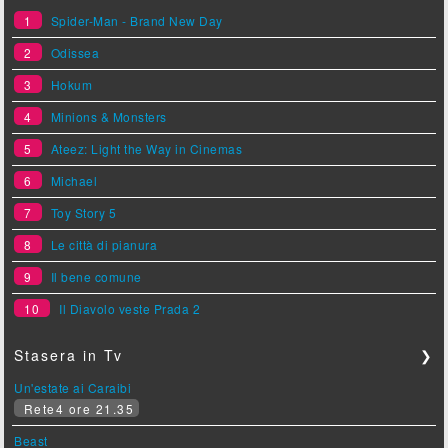
1
Spider-Man - Brand New Day
2
Odissea
3
Hokum
4
Minions & Monsters
5
Ateez: Light the Way in Cinemas
6
Michael
7
Toy Story 5
8
Le città di pianura
9
Il bene comune
10
Il Diavolo veste Prada 2
Stasera in Tv
❯
Un'estate ai Caraibi
Rete4 ore 21.35
Beast