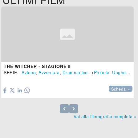
THE WITCHER - STAGIONE 5
SERIE -
Azione
,
Avventura
,
Drammatico
- (
Polonia
,
Ungheria
,
U

Scheda »
Vai alla filmografia completa »