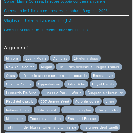
Spider Man e Odissea: la super coppia continua a correre
Stasera in tv: i film da non perdere di sabato 8 agosto 2026
Clayface, il trailer ufficiale del film [HD]
Godzilla Minus Zero, il teaser trailer del film [HD]
Argomenti
Minions
Scary Movie
Gomorra
28 giorni dopo
Now You See Me
M3gan
Tutti i film dedicati a Dragon Trainer
Opus
I film e le serie ispirate a Il gattopardo
Biancaneve
Checco Zalone
Oppenheimer
Baby Sitter
Royal Family
Leonardo Da Vinci
Jurassic Park - World
Cinquanta sfumature
Pirati dei Caraibi
007 James Bond
Auto da corsa
Virus
Indiana Jones
Unbreakable
Robert Langdon
Harry Potter
Millennium
Teen movie italiani
Fast and Furious
Tutti i film del Marvel Cinematic Universe
Il signore degli anelli