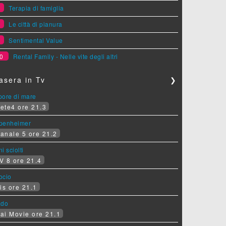
7
Terapia di famiglia
8
Le città di pianura
9
Sentimental Value
0
Rental Family - Nelle vite degli altri
asera in Tv
❯
pore di mare
ete4 ore 21.3
penheimer
anale 5 ore 21.2
i sciolti
V 8 ore 21.4
socio
is ore 21.1
ado
ai Movie ore 21.1