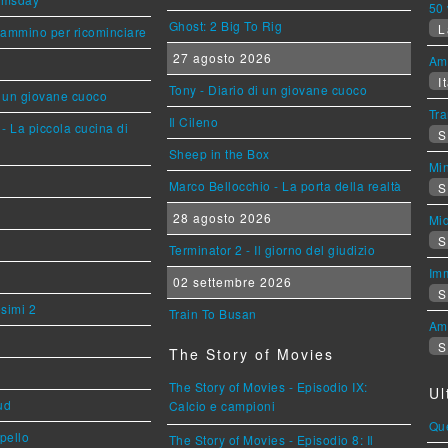
50 
Ghost: 2 Big To Rig
L
cammino per ricominciare
27 agosto 2026
Am
It
Tony - Diario di un giovane cuoco
i un giovane cuoco
Tra
Il Cileno
- La piccola cucina di
S
Sheep in the Box
Mi
Marco Bellocchio - La porta della realtà
S
28 agosto 2026
Mi
S
Terminator 2 - Il giorno del giudizio
Imm
02 settembre 2026
S
esimi 2
Train To Busan
Am
S
The Story of Movies
The Story of Movies - Episodio IX:
Ul
ud
Calcio e campioni
Que
ppello
The Story of Movies - Episodio 8: Il