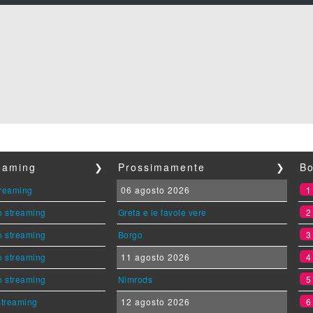
reaming
❯
Prossimamente
❯
Bo
streaming
06 agosto 2026
n streaming
Greta e le favole vere
n streaming
Borgo
n streaming
11 agosto 2026
n streaming
Nimrods
 streaming
12 agosto 2026