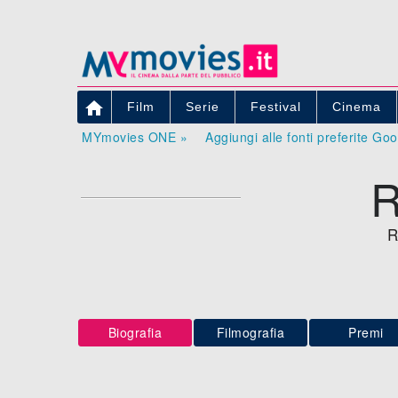

Film
Serie
Festival
Cinema
MYmovies ONE »
Aggiungi alle fonti preferite Go
R
Biografia
Filmografia
Premi