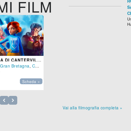
MI FILM
R
S
C
Un
H
IL FANTASMA DI CANTERVILLE
(
Gran Bretagna
,
Canada
-
2023
), 89 min.

Scheda »
Vai alla filmografia completa »