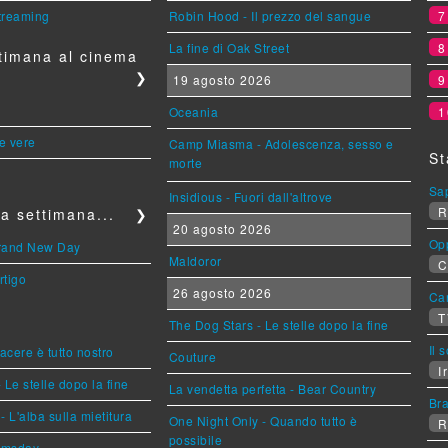
streaming
Robin Hood - Il prezzo del sangue
La fine di Oak Street
timana al cinema
❯
19 agosto 2026
Oceania
1
le vere
Camp Miasma - Adolescenza, sesso e
St
morte
Sa
Insidious - Fuori dall'altrove
R
a settimana...
❯
20 agosto 2026
Op
Brand New Day
Maldoror
C
rtigo
26 agosto 2026
Can
T
The Dog Stars - Le stelle dopo la fine
Il 
piacere è tutto nostro
Couture
Ir
 Le stelle dopo la fine
La vendetta perfetta - Bear Country
Br
L'alba sulla mietitura
One Night Only - Quando tutto è
R
possibile
omsday