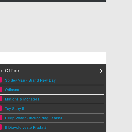
x Office
❯
1
Spider-Man - Brand New Day
2
Odissea
3
Minions & Monsters
4
Toy Story 5
5
Deep Water - Incubo dagli abissi
6
Il Diavolo veste Prada 2