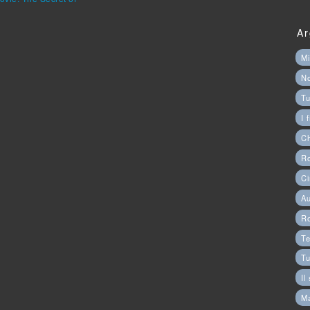
Ar
Mi
N
Tu
I 
C
Ro
Ci
Au
R
Te
Tu
Il
M