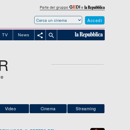
Parte del gruppo
e
Accedi


TV
News
R
re
Video
Cinema
Streaming