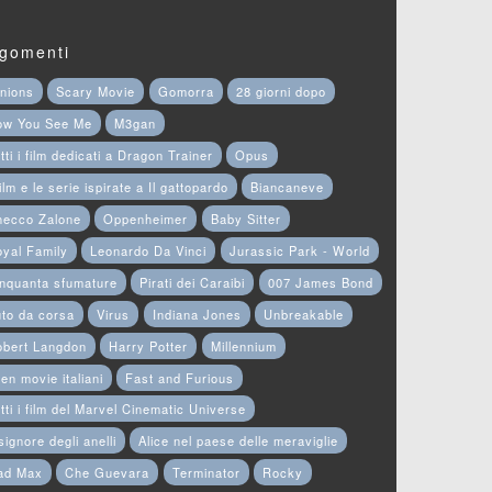
gomenti
nions
Scary Movie
Gomorra
28 giorni dopo
ow You See Me
M3gan
tti i film dedicati a Dragon Trainer
Opus
film e le serie ispirate a Il gattopardo
Biancaneve
hecco Zalone
Oppenheimer
Baby Sitter
yal Family
Leonardo Da Vinci
Jurassic Park - World
nquanta sfumature
Pirati dei Caraibi
007 James Bond
to da corsa
Virus
Indiana Jones
Unbreakable
obert Langdon
Harry Potter
Millennium
en movie italiani
Fast and Furious
tti i film del Marvel Cinematic Universe
 signore degli anelli
Alice nel paese delle meraviglie
ad Max
Che Guevara
Terminator
Rocky