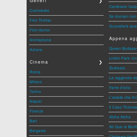
Generi
❯
Cambiare l'acqu
Commedie
Se domani non 
Film Thriller
Succederà ques
Film Horror
Appena agg
Animazione
Queen Budape
Azione
Linkin Park: Un
Cinema
❯
Zustissia
Roma
La leggenda de
Milano
Fame d'aria
Torino
L'estate che fin
Napoli
Il Caso Thoma
Firenze
Atcha Atcha
Bari
Ah Que le Bonh
Bergamo
Chiikawa the M