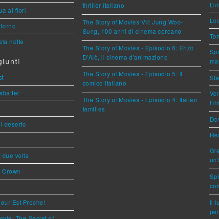
Lin
thriller italiano
a ai fiori
Loc
The Story of Movies VII: Jung Woo-
torno
Sung, 100 anni di cinema coreano
Ton
ta notte
The Story of Movies - Episodio 6: Enzo
Spi
D'Alò, il cinema d'animazione
iunti
mar
The Story of Movies - Episodio 5: Il
st
Sta
comico italiano
shatter
Ven
The Story of Movies - Episodio 4: Italian
Fi
families
Dov
l deserto
Her
Gre
ì due volte
un'
s Crown
Sp
com
eur Est Proche!
Il 
per
ovie: The Secret of