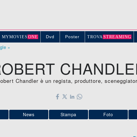
Dvd
Poster
MYMOVIE
S
ONE
TROV
A
STREAMING
ogle »
ROBERT CHANDLE
obert Chandler è un regista, produttore, sceneggiato
News
Stampa
Foto