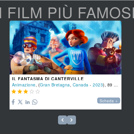
I FILM PIÙ FAMOS
IL FANTASMA DI CANTERVILLE
Animazione
, (
Gran Bretagna
,
Canada
-
2023
), 89 min.





Scheda »