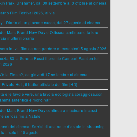
kin Park: Unshatter, dal 30 settembre al 3 ottobre al cinema
arno Film Festival 2026, al via
y - Diario di un giovane cuoco, dal 27 agosto al cinema
der-Man: Brand New Day e Odissea continuano la loro
cia multimilionaria
sera in tv: i film da non perdere di mercoledì 5 agosto 2026
ezia 83, a Serena Rossi il premio Campari Passion for
lm 2026
'è la Fiesta?, da giovedì 17 settembre al cinema
 Private Hell, il trailer ufficiale del film [HD]
ta e le favole vere, una favola ecologista coraggiosa,con
anima autentica e molto naïf
ider-Man: Brand New Day continua a macinare incassi
e se fossimo a Natale
lunedì del cinema: Sorrisi di una notte d’estate in streaming
 tutti solo il 10 agosto