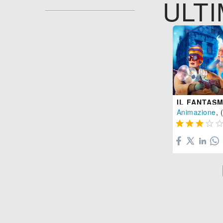
ULTI
Animazione
, 



