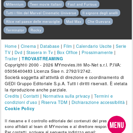
Millennium
Teen movie italiani
Fast and Furious
Tutti i film del Marvel Cinematic Universe
Il signore degli anelli
Alice nel paese delle meraviglie
Mad Max
Che Guevara
Terminator
Rocky
Home
|
Cinema
|
Database
|
Film
|
Calendario Uscite
|
Serie
TV
|
Dvd
|
Stasera in Tv
|
Box Office
|
Prossimamente
|
Trailer
|
TROVASTREAMING
Copyright© 2000 - 2026 MYmovies.it® Mo-Net s.r.l. P.IVA:
05056400483 Licenza Siae n. 2792/I/2742.
Società soggetta all'attività di direzione e coordinamento di
GEDI Gruppo Editoriale S.p.A. Tutti i diritti riservati. È vietata
la riproduzione anche parziale.
Credits
|
Contatti
|
Normativa sulla privacy
|
Termini e
condizioni d'uso
|
Riserva TDM
|
Dichiarazione accessibilità
|
Cookie Policy
Il riesame e il controllo editoriale dei contenuti del presente sito
sono affidati al team di MYmovies e al direttore responsabile.
Per contatti, scrivere al seguente indirizzo email: