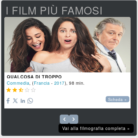
I FILM PIÙ FAMOSI
QUALCOSA DI TROPPO
Commedia
, (
Francia
-
2017
), 98 min.





Scheda »
Vai alla filmografia completa »