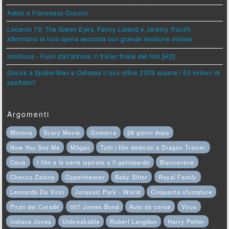
Addio a Francesco Guccini
Locarno 79: The Green Eyes, Fanny Liatard e Jérémy Trouilh
affrontano la loro opera seconda con grande tensione morale
Insidious - Fuori dall'altrove, il trailer finale del film [HD]
Grazie a Spider-Man e Odissea il box office 2026 supera i 50 milioni di
spettatori
Argomenti
Minions
Scary Movie
Gomorra
28 giorni dopo
Now You See Me
M3gan
Tutti i film dedicati a Dragon Trainer
Opus
I film e le serie ispirate a Il gattopardo
Biancaneve
Checco Zalone
Oppenheimer
Baby Sitter
Royal Family
Leonardo Da Vinci
Jurassic Park - World
Cinquanta sfumature
Pirati dei Caraibi
007 James Bond
Auto da corsa
Virus
Indiana Jones
Unbreakable
Robert Langdon
Harry Potter