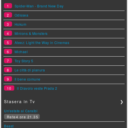
1
Spider-Man - Brand New Day
2
Odissea
3
Hokum
4
Minions & Monsters
5
Ateez: Light the Way in Cinemas
6
Michael
7
Toy Story 5
8
Le città di pianura
9
Il bene comune
10
Il Diavolo veste Prada 2
Stasera in Tv
❯
Un'estate ai Caraibi
Rete4 ore 21.35
Beast