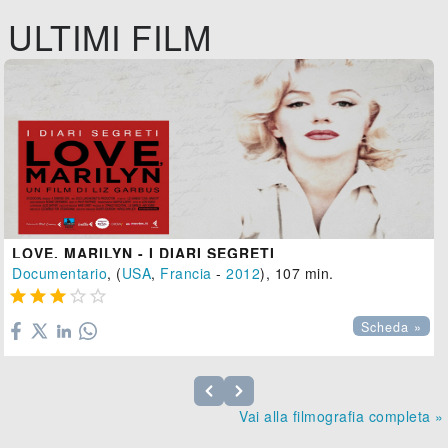
ULTIMI FILM
LOVE, MARILYN - I DIARI SEGRETI
Documentario
, (
USA
,
Francia
-
2012
), 107 min.





Scheda »
Vai alla filmografia completa »