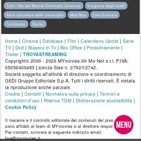
Tutti i film del Marvel Cinematic Universe
Il signore degli anelli
Alice nel paese delle meraviglie
Mad Max
Che Guevara
Terminator
Rocky
Home
|
Cinema
|
Database
|
Film
|
Calendario Uscite
|
Serie
TV
|
Dvd
|
Stasera in Tv
|
Box Office
|
Prossimamente
|
Trailer
|
TROVASTREAMING
Copyright© 2000 - 2026 MYmovies.it® Mo-Net s.r.l. P.IVA:
05056400483 Licenza Siae n. 2792/I/2742.
Società soggetta all'attività di direzione e coordinamento di
GEDI Gruppo Editoriale S.p.A. Tutti i diritti riservati. È vietata
la riproduzione anche parziale.
Credits
|
Contatti
|
Normativa sulla privacy
|
Termini e
condizioni d'uso
|
Riserva TDM
|
Dichiarazione accessibilità
|
Cookie Policy
Il riesame e il controllo editoriale dei contenuti del presente sito
sono affidati al team di MYmovies e al direttore responsabile.
Per contatti, scrivere al seguente indirizzo email:
live@mymovies.it