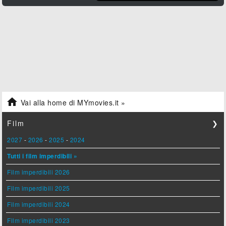

Vai alla home di MYmovies.it »
Film
❯
2027
-
2026
-
2025
-
2024
Tutti i film imperdibili »
Film imperdibili 2026
Film imperdibili 2025
Film imperdibili 2024
Film imperdibili 2023