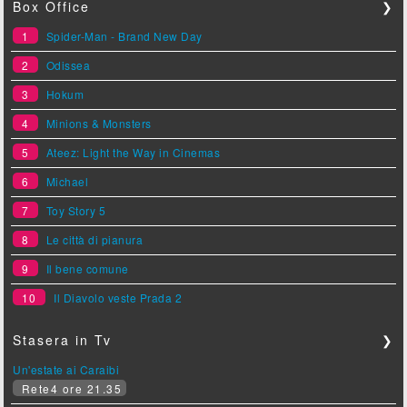
Box Office
❯
1
Spider-Man - Brand New Day
2
Odissea
3
Hokum
4
Minions & Monsters
5
Ateez: Light the Way in Cinemas
6
Michael
7
Toy Story 5
8
Le città di pianura
9
Il bene comune
10
Il Diavolo veste Prada 2
Stasera in Tv
❯
Un'estate ai Caraibi
Rete4 ore 21.35