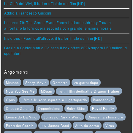
La Città dei Vivi, il trailer ufficiale del film [HD]
Addio a Francesco Guccini
Locarno 79: The Green Eyes, Fanny Liatard e Jérémy Trouilh
affrontano la loro opera seconda con grande tensione morale
Insidious - Fuori dall'altrove, il trailer finale del film [HD]
Grazie a Spider-Man e Odissea il box office 2026 supera i 50 milioni di
spettatori
Argomenti
Minions
Scary Movie
Gomorra
28 giorni dopo
Now You See Me
M3gan
Tutti i film dedicati a Dragon Trainer
Opus
I film e le serie ispirate a Il gattopardo
Biancaneve
Checco Zalone
Oppenheimer
Baby Sitter
Royal Family
Leonardo Da Vinci
Jurassic Park - World
Cinquanta sfumature
Pirati dei Caraibi
007 James Bond
Auto da corsa
Virus