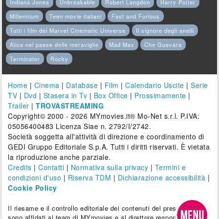
Indiana Jones
Unbreakable
Robert Langdon
Harry Potter
Millennium
Teen movie italiani
Fast and Furious
Tutti i film del Marvel Cinematic Universe
Il signore degli anelli
Alice nel paese delle meraviglie
Mad Max
Che Guevara
Terminator
Rocky
Home
|
Cinema
|
Database
|
Film
|
Calendario Uscite
|
Serie
TV
|
Dvd
|
Stasera in Tv
|
Box Office
|
Prossimamente
|
Trailer
|
TROVASTREAMING
Copyright© 2000 - 2026 MYmovies.it® Mo-Net s.r.l. P.IVA:
05056400483 Licenza Siae n. 2792/I/2742.
Società soggetta all'attività di direzione e coordinamento di
GEDI Gruppo Editoriale S.p.A. Tutti i diritti riservati. È vietata
la riproduzione anche parziale.
Credits
|
Contatti
|
Normativa sulla privacy
|
Termini e
condizioni d'uso
|
Riserva TDM
|
Dichiarazione accessibilità
|
Cookie Policy
Il riesame e il controllo editoriale dei contenuti del presente sito
sono affidati al team di MYmovies e al direttore responsabile.