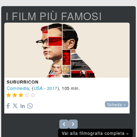
I FILM PIÙ FAMOSI
SUBURBICON
Commedia
, (
USA
-
2017
), 105 min.





Scheda »
Vai alla filmografia completa »