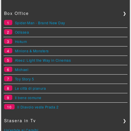
Box Office
❯
1
Spider-Man - Brand New Day
2
Odissea
3
Hokum
4
Minions & Monsters
5
Ateez: Light the Way in Cinemas
6
Michael
7
Toy Story 5
8
Le città di pianura
9
Il bene comune
10
Il Diavolo veste Prada 2
Stasera in Tv
❯
Un'estate ai Caraibi