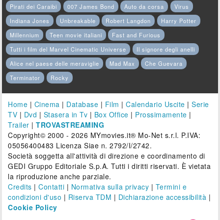
Pirati dei Caraibi
007 James Bond
Auto da corsa
Virus
Indiana Jones
Unbreakable
Robert Langdon
Harry Potter
Millennium
Teen movie italiani
Fast and Furious
Tutti i film del Marvel Cinematic Universe
Il signore degli anelli
Alice nel paese delle meraviglie
Mad Max
Che Guevara
Terminator
Rocky
Home
|
Cinema
|
Database
|
Film
|
Calendario Uscite
|
Serie
TV
|
Dvd
|
Stasera in Tv
|
Box Office
|
Prossimamente
|
Trailer
|
TROVASTREAMING
Copyright© 2000 - 2026 MYmovies.it® Mo-Net s.r.l. P.IVA:
05056400483 Licenza Siae n. 2792/I/2742.
Società soggetta all'attività di direzione e coordinamento di
GEDI Gruppo Editoriale S.p.A. Tutti i diritti riservati. È vietata
la riproduzione anche parziale.
Credits
|
Contatti
|
Normativa sulla privacy
|
Termini e
condizioni d'uso
|
Riserva TDM
|
Dichiarazione accessibilità
|
Cookie Policy