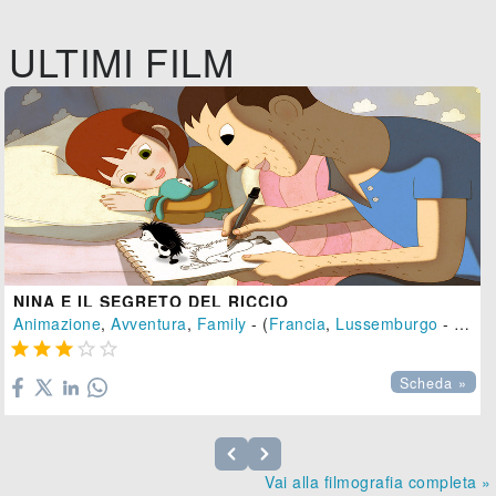
ULTIMI FILM
NINA E IL SEGRETO DEL RICCIO
Animazione
,
Avventura
,
Family
- (
Francia
,
Lussemburgo
-
2023





Scheda »
Vai alla filmografia completa »