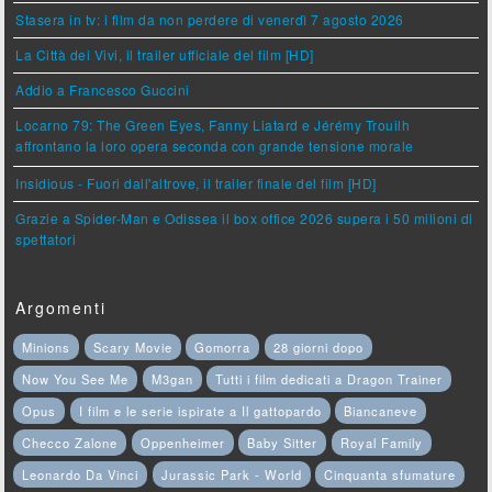
Stasera in tv: i film da non perdere di venerdì 7 agosto 2026
La Città dei Vivi, il trailer ufficiale del film [HD]
Addio a Francesco Guccini
Locarno 79: The Green Eyes, Fanny Liatard e Jérémy Trouilh
affrontano la loro opera seconda con grande tensione morale
Insidious - Fuori dall'altrove, il trailer finale del film [HD]
Grazie a Spider-Man e Odissea il box office 2026 supera i 50 milioni di
spettatori
Argomenti
Minions
Scary Movie
Gomorra
28 giorni dopo
Now You See Me
M3gan
Tutti i film dedicati a Dragon Trainer
Opus
I film e le serie ispirate a Il gattopardo
Biancaneve
Checco Zalone
Oppenheimer
Baby Sitter
Royal Family
Leonardo Da Vinci
Jurassic Park - World
Cinquanta sfumature