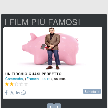
I FILM PIÙ FAMOSI
UN TIRCHIO QUASI PERFETTO
Commedia
, (
Francia
-
2016
), 89 min.





Scheda »