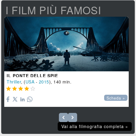
I FILM PIÙ FAMOSI
IL PONTE DELLE SPIE
Thriller
, (
USA
-
2015
), 140 min.





Scheda »
Vai alla filmografia completa »