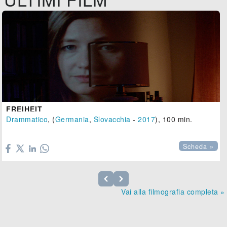
FREIHEIT
Drammatico
, (
Germania
,
Slovacchia
-
2017
), 100 min.

Scheda »
Vai alla filmografia completa »