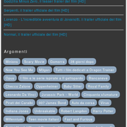
Godzilla Minus Zero, il teaser trailer del film [HD]
Serpenti, il trailer ufficiale del film [HD]
Lorenzo - L'incredibile avventura di Jovanotti, il trailer ufficiale del film
[HD]
Normal, il trailer ufficiale del film [HD]
Argomenti
Minions
Scary Movie
Gomorra
28 giorni dopo
Now You See Me
M3gan
Tutti i film dedicati a Dragon Trainer
Opus
I film e le serie ispirate a Il gattopardo
Biancaneve
Checco Zalone
Oppenheimer
Baby Sitter
Royal Family
Leonardo Da Vinci
Jurassic Park - World
Cinquanta sfumature
Pirati dei Caraibi
007 James Bond
Auto da corsa
Virus
Indiana Jones
Unbreakable
Robert Langdon
Harry Potter
Millennium
Teen movie italiani
Fast and Furious