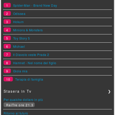
1
Spider-Man - Brand New Day
2
Odissea
3
Hokum
4
Minions & Monsters
5
Toy Story 5
6
Michael
7
Il Diavolo veste Prada 2
8
Hamnet - Nel nome del figlio
9
Gioia mia
10
Terapia di famiglia
Stasera in Tv
❯
Per qualche dollaro in più
RaiTre ore 21.3
Ritorno al futuro